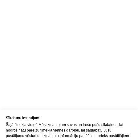
Adrese
Brīvības gatve 214B,
Rīga, Latvija
Kā nokļūt
Tālrunis
+371 23 271 732
E-pasts
info@bubnovsky.lv
P–Pk : 8.00–22.00
S : 9.00–18.00
Sv : 10.00–15.00
Sīkdatņu iestatījumi
Šajā tīmekļa vietnē Mēs izmantojam savas un trešo pušu sīkdatnes, lai
Konfidencialitātes politika
nodrošinātu pareizu tīmekļa vietnes darbību, lai saglabātu Jūsu
pasūtījumu vēsturi un izmantotu informāciju par Jūsu iepriekš pasūtītājiem
Pakalpojuma sniegšanas noteikumi