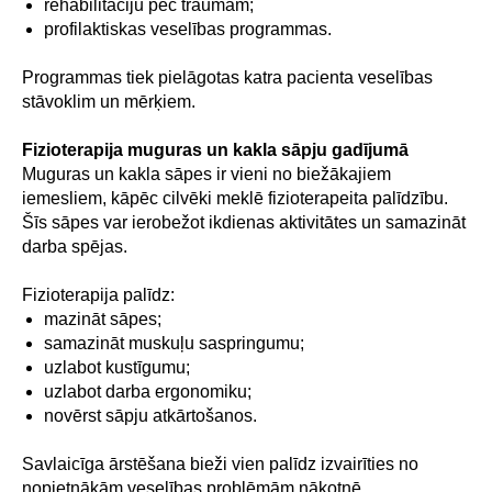
rehabilitāciju pēc traumām;
profilaktiskas veselības programmas.
Programmas tiek pielāgotas katra pacienta veselības
stāvoklim un mērķiem.
Fizioterapija muguras un kakla sāpju gadījumā
Muguras un kakla sāpes ir vieni no biežākajiem
iemesliem, kāpēc cilvēki meklē fizioterapeita palīdzību.
Šīs sāpes var ierobežot ikdienas aktivitātes un samazināt
darba spējas.
Fizioterapija palīdz:
mazināt sāpes;
samazināt muskuļu saspringumu;
uzlabot kustīgumu;
uzlabot darba ergonomiku;
novērst sāpju atkārtošanos.
Savlaicīga ārstēšana bieži vien palīdz izvairīties no
nopietnākām veselības problēmām nākotnē.