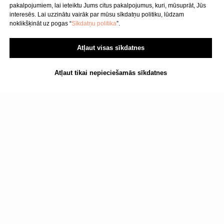
pakalpojumiem, lai ieteiktu Jums citus pakalpojumus, kuri, mūsuprāt, Jūs
interesēs. Lai uzzinātu vairāk par mūsu sīkdatņu politiku, lūdzam
noklikšķināt uz pogas “
Sīkdatņu politika
”.
SIA "KINEZIS", Reģ. numurs
40203177590
Medicīnas iestādes kods
Atļaut visas sīkdatnes
010001956
Fizioterapeits Rīgā | Dr. Bubnovska
Atļaut tikai nepieciešamās sīkdatnes
centrs
© 2023. Visas tiesības aizsargātas.
Dr. Bubnovska centrs Rīgā
Lasiet arī: