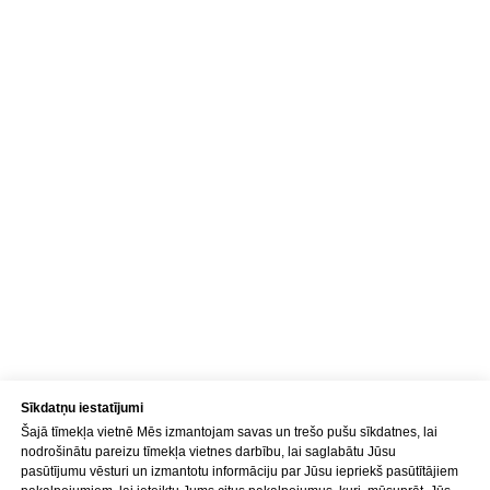
Jūsu tālruņa numurs*
+371
Ziņojums (nav obligāts)
NOSŪTĪT
Kontakti
Sīkdatņu iestatījumi
Šajā tīmekļa vietnē Mēs izmantojam savas un trešo pušu sīkdatnes, lai
Adrese
nodrošinātu pareizu tīmekļa vietnes darbību, lai saglabātu Jūsu
Brīvības gatve 214B,
pasūtījumu vēsturi un izmantotu informāciju par Jūsu iepriekš pasūtītājiem