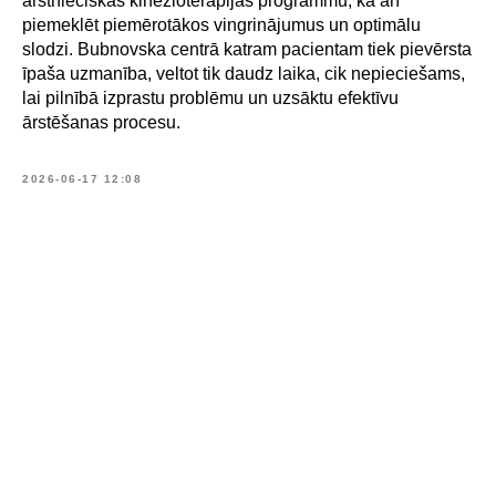
ārstnieciskās kinezioterapijas programmu, kā arī
piemeklēt piemērotākos vingrinājumus un optimālu
slodzi. Bubnovska centrā katram pacientam tiek pievērsta
īpaša uzmanība, veltot tik daudz laika, cik nepieciešams,
lai pilnībā izprastu problēmu un uzsāktu efektīvu
ārstēšanas procesu.
2026-06-17 12:08