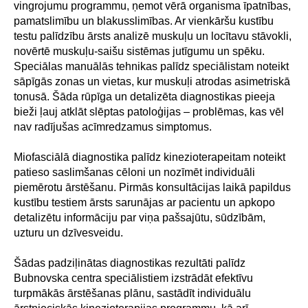
vingrojumu programmu, ņemot vērā organisma īpatnības,
pamatslimību un blakusslimības. Ar vienkāršu kustību
testu palīdzību ārsts analizē muskuļu un locītavu stāvokli,
novērtē muskuļu-saišu sistēmas jutīgumu un spēku.
Speciālas manuālās tehnikas palīdz speciālistam noteikt
sāpīgās zonas un vietas, kur muskuļi atrodas asimetriskā
tonusā. Šāda rūpīga un detalizēta diagnostikas pieeja
bieži ļauj atklāt slēptas patoloģijas – problēmas, kas vēl
nav radījušas acīmredzamus simptomus.
Miofasciālā diagnostika palīdz kinezioterapeitam noteikt
patieso saslimšanas cēloni un nozīmēt individuāli
piemērotu ārstēšanu. Pirmās konsultācijas laikā papildus
kustību testiem ārsts sarunājas ar pacientu un apkopo
detalizētu informāciju par viņa pašsajūtu, sūdzībām,
uzturu un dzīvesveidu.
Šādas padziļinātas diagnostikas rezultāti palīdz
Bubnovska centra speciālistiem izstrādāt efektīvu
turpmākās ārstēšanas plānu, sastādīt individuālu