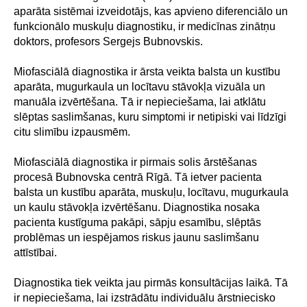
aparāta sistēmai izveidotājs, kas apvieno diferenciālo un
funkcionālo muskuļu diagnostiku, ir medicīnas zinātņu
doktors, profesors Sergejs Bubnovskis.
Miofasciālā diagnostika ir ārsta veikta balsta un kustību
aparāta, mugurkaula un locītavu stāvokļa vizuāla un
manuāla izvērtēšana. Tā ir nepieciešama, lai atklātu
slēptas saslimšanas, kuru simptomi ir netipiski vai līdzīgi
citu slimību izpausmēm.
Miofasciālā diagnostika ir pirmais solis ārstēšanas
procesā Bubnovska centrā Rīgā. Tā ietver pacienta
balsta un kustību aparāta, muskuļu, locītavu, mugurkaula
un kaulu stāvokļa izvērtēšanu. Diagnostika nosaka
pacienta kustīguma pakāpi, sāpju esamību, slēptās
problēmas un iespējamos riskus jaunu saslimšanu
attīstībai.
Diagnostika tiek veikta jau pirmās konsultācijas laikā. Tā
ir nepieciešama, lai izstrādātu individuālu ārstniecisko