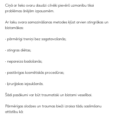
Cīņā ar lieko svaru daudzi cilvēki pievērš uzmanību tikai
problēmas ārējām izpausmēm.
Ar laiku svara samazināšanas metodes kļūst arvien stingrākas un
bīstamākas:
• pārmērīgi treniņi bez sagatavošanās;
• stingras diētas;
• nepareiza badošanās;
• pastāvīgas kosmētiskās procedūras;
• ķirurģiskas iejaukšanās.
Šādi pasākumi var būt traumatiski un bīstami veselībai.
Pārmērīgas slodzes un traumas bieži izraisa tādu saslimšanu
attīstību kā: