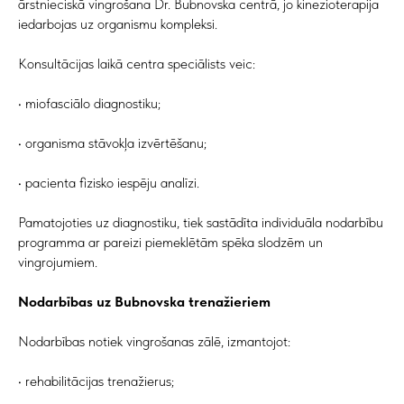
ārstnieciskā vingrošana Dr. Bubnovska centrā, jo kinezioterapija
iedarbojas uz organismu kompleksi.
Konsultācijas laikā centra speciālists veic:
• miofasciālo diagnostiku;
• organisma stāvokļa izvērtēšanu;
• pacienta fizisko iespēju analīzi.
Pamatojoties uz diagnostiku, tiek sastādīta individuāla nodarbību
programma ar pareizi piemeklētām spēka slodzēm un
vingrojumiem.
Nodarbības uz Bubnovska trenažieriem
Nodarbības notiek vingrošanas zālē, izmantojot:
• rehabilitācijas trenažierus;