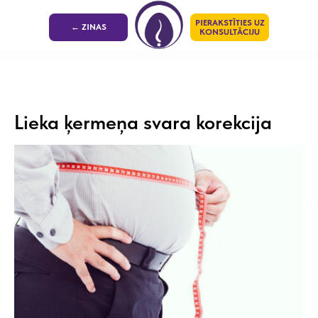
PIERAKSTĪTIES UZ
← ZINAS
KONSULTĀCIJU
Lieka ķermeņa svara korekcija