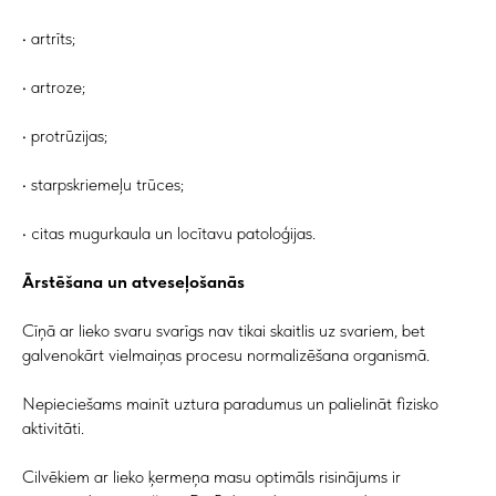
• artrīts;
• artroze;
• protrūzijas;
• starpskriemeļu trūces;
• citas mugurkaula un locītavu patoloģijas.
Ārstēšana un atveseļošanās
Cīņā ar lieko svaru svarīgs nav tikai skaitlis uz svariem, bet
galvenokārt vielmaiņas procesu normalizēšana organismā.
Nepieciešams mainīt uztura paradumus un palielināt fizisko
aktivitāti.
Cilvēkiem ar lieko ķermeņa masu optimāls risinājums ir