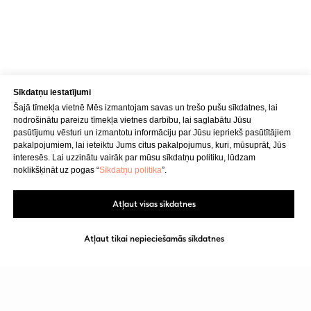
Pakalpojuma sniegšanas noteikumi
SIA "KINEZIS", Reģ. numurs
40203177590
Medicīnas iestādes kods 010001956
Fizioterapeits Rīgā | Dr. Bubnovska
Sīkdatņu iestatījumi
centrs
Šajā tīmekļa vietnē Mēs izmantojam savas un trešo pušu sīkdatnes, lai
© 2023. Visas tiesības aizsargātas.
nodrošinātu pareizu tīmekļa vietnes darbību, lai saglabātu Jūsu
Dr. Bubnovska centrs Rīgā
pasūtījumu vēsturi un izmantotu informāciju par Jūsu iepriekš pasūtītājiem
pakalpojumiem, lai ieteiktu Jums citus pakalpojumus, kuri, mūsuprāt, Jūs
interesēs. Lai uzzinātu vairāk par mūsu sīkdatņu politiku, lūdzam
noklikšķināt uz pogas “
Sīkdatņu politika
”.
Atļaut visas sīkdatnes
Atļaut tikai nepieciešamās sīkdatnes