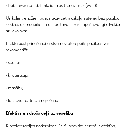
• Bubnovska daudzfunkcionālos trenažierus (MTB).
Unikālie trenažieri palīdz aktivizēt muskuļu sistēmu bez papildu
slodzes uz mugurkaulu un locītavām, kas ir īpaši svarīgi cilvēkiem
ar lieko svaru.
Efekta pastiprināšanai ārsts-kinezioterapeits papildus var
rekomendēt:
• saunu;
• krioterapiju;
• masāžu;
• locītavu partera vingrošanu.
Efektīvs un drošs ceļš uz veselību
Kinezioterapijas nodarbības Dr. Bubnovska centrā ir efektīvs,