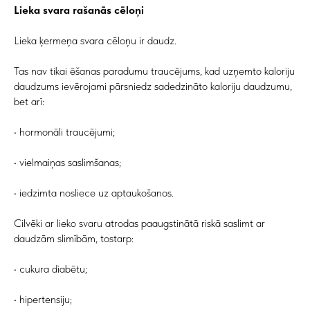
Lieka svara rašanās cēloņi
Lieka ķermeņa svara cēloņu ir daudz.
Tas nav tikai ēšanas paradumu traucējums, kad uzņemto kaloriju
daudzums ievērojami pārsniedz sadedzināto kaloriju daudzumu,
bet arī:
• hormonāli traucējumi;
• vielmaiņas saslimšanas;
• iedzimta nosliece uz aptaukošanos.
Cilvēki ar lieko svaru atrodas paaugstinātā riskā saslimt ar
daudzām slimībām, tostarp:
• cukura diabētu;
• hipertensiju;