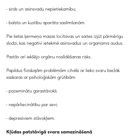
• sirds un asinsvadu nepietiekamību;
• balsta un kustību aparāta saslimšanām.
Pie lielas ķermeņa masas locītavas un saites izjūt pārmērīgu
slodzi, kas negatīvi ietekmē asinsvadus un organisma audus.
Pastāv arī iekšējo orgānu noslīdēšanas risks.
Papildus fiziskajām problēmām cilvēki ar lieko svaru biežāk
saskaras ar psiholoģiskām grūtībām:
• pazeminātu garastāvokli;
• nepārliecinātību par sevi;
• depresīviem stāvokļiem.
Kļūdas patstāvīgā svara samazināšanā