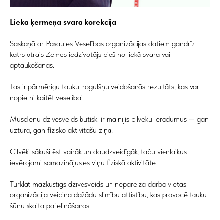
Lieka ķermeņa svara korekcija
Saskaņā ar Pasaules Veselības organizācijas datiem gandrīz
katrs otrais Zemes iedzīvotājs cieš no liekā svara vai
aptaukošanās.
Tas ir pārmērīgu tauku nogulšņu veidošanās rezultāts, kas var
nopietni kaitēt veselībai.
Mūsdienu dzīvesveids būtiski ir mainījis cilvēku ieradumus — gan
uztura, gan fizisko aktivitāšu ziņā.
Cilvēki sākuši ēst vairāk un daudzveidīgāk, taču vienlaikus
ievērojami samazinājusies viņu fiziskā aktivitāte.
Turklāt mazkustīgs dzīvesveids un nepareiza darba vietas
organizācija veicina dažādu slimību attīstību, kas provocē tauku
šūnu skaita palielināšanos.