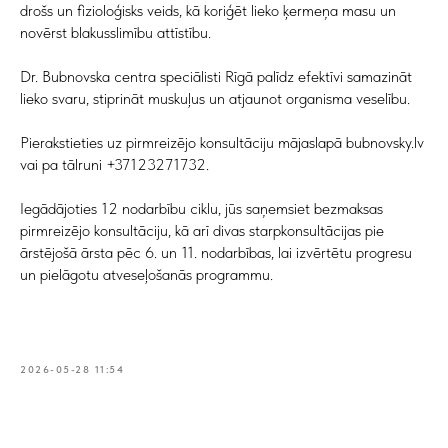
drošs un fizioloģisks veids, kā koriģēt lieko ķermeņa masu un
novērst blakusslimību attīstību.
Dr. Bubnovska centra speciālisti Rīgā palīdz efektīvi samazināt
lieko svaru, stiprināt muskuļus un atjaunot organisma veselību.
Pierakstieties uz pirmreizējo konsultāciju mājaslapā bubnovsky.lv
vai pa tālruni +37123271732.
Iegādājoties 12 nodarbību ciklu, jūs saņemsiet bezmaksas
pirmreizējo konsultāciju, kā arī divas starpkonsultācijas pie
ārstējošā ārsta pēc 6. un 11. nodarbības, lai izvērtētu progresu
un pielāgotu atveseļošanās programmu.
2026-05-28 11:54