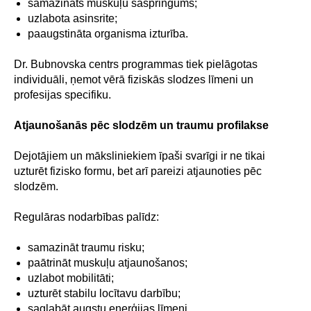
samazināts muskuļu saspringums;
uzlabota asinsrite;
paaugstināta organisma izturība.
Dr. Bubnovska centrs programmas tiek pielāgotas
individuāli, ņemot vērā fiziskās slodzes līmeni un
profesijas specifiku.
Atjaunošanās pēc slodzēm un traumu profilakse
Dejotājiem un māksliniekiem īpaši svarīgi ir ne tikai
uzturēt fizisko formu, bet arī pareizi atjaunoties pēc
slodzēm.
Regulāras nodarbības palīdz:
samazināt traumu risku;
paātrināt muskuļu atjaunošanos;
uzlabot mobilitāti;
uzturēt stabilu locītavu darbību;
saglabāt augstu enerģijas līmeni.