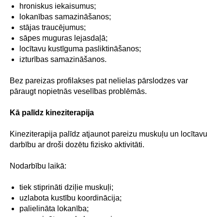
hroniskus iekaisumus;
lokanības samazināšanos;
stājas traucējumus;
sāpes muguras lejasdaļā;
locītavu kustīguma pasliktināšanos;
izturības samazināšanos.
Bez pareizas profilakses pat nelielas pārslodzes var
pāraugt nopietnās veselības problēmās.
Kā palīdz kineziterapija
Kineziterapija palīdz atjaunot pareizu muskuļu un locītavu
darbību ar droši dozētu fizisko aktivitāti.
Nodarbību laikā:
tiek stiprināti dziļie muskuļi;
uzlabota kustību koordinācija;
palielināta lokanība;