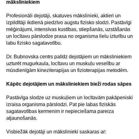
māksliniekiem
Profesionāli dejotāji, skatuves mākslinieki, aktieri un
izpildītāji ikdienā piedzīvo augstu fizisko slodzi. Pastāvīgi
mēģinājumi, intensīvas kustības, stiepšanās, uzstāšanās
un locītavu pārslodze prasa no organisma lielu izturību un
labu fizisko sagatavotību.
Dr. Bubnovska centrs palīdz dejotājiem un māksliniekiem
uzturēt mugurkaula, locītavu un muskuļu veselību ar
mūsdienīgām kineziterapijas un fizioterapijas metodēm.
Kāpēc dejotājiem un māksliniekiem bieži rodas sāpes
Pastāvīga slodze uz muskuļiem un locītavām pakāpeniski
izraisa organisma pārslodzi. Pat pie labas fiziskās
sagatavotības ķermenim ir nepieciešama pareiza
atjaunošanās.
Visbiežāk dejotāji un mākslinieki saskaras ar: