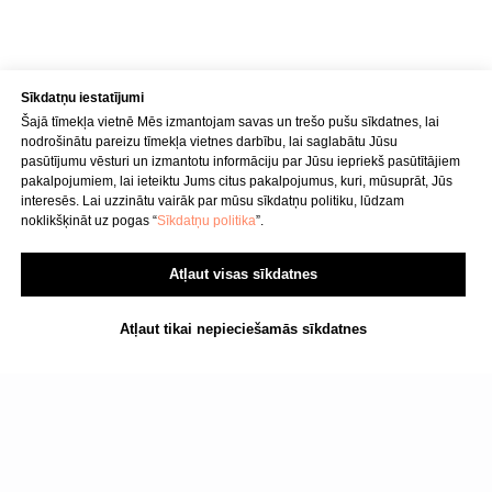
P–Pk : 8.00–22.00
S : 9.00–18.00
Sv : 10.00–15.00
Konfidencialitātes politika
Sīkdatņu iestatījumi
Pakalpojuma sniegšanas noteikumi
Šajā tīmekļa vietnē Mēs izmantojam savas un trešo pušu sīkdatnes, lai
nodrošinātu pareizu tīmekļa vietnes darbību, lai saglabātu Jūsu
pasūtījumu vēsturi un izmantotu informāciju par Jūsu iepriekš pasūtītājiem
pakalpojumiem, lai ieteiktu Jums citus pakalpojumus, kuri, mūsuprāt, Jūs
SIA "KINEZIS", Reģ. numurs
interesēs. Lai uzzinātu vairāk par mūsu sīkdatņu politiku, lūdzam
40203177590
noklikšķināt uz pogas “
Sīkdatņu politika
”.
Medicīnas iestādes kods
010001956
Fizioterapeits Rīgā | Dr. Bubnovska
Atļaut visas sīkdatnes
centrs
© 2023. Visas tiesības aizsargātas.
Dr. Bubnovska centrs Rīgā
Atļaut tikai nepieciešamās sīkdatnes