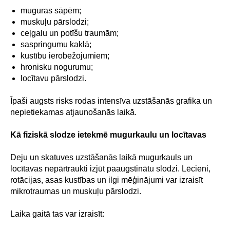
muguras sāpēm;
muskuļu pārslodzi;
ceļgalu un potīšu traumām;
saspringumu kaklā;
kustību ierobežojumiem;
hronisku nogurumu;
locītavu pārslodzi.
Īpaši augsts risks rodas intensīva uzstāšanās grafika un
nepietiekamas atjaunošanās laikā.
Kā fiziskā slodze ietekmē mugurkaulu un locītavas
Deju un skatuves uzstāšanās laikā mugurkauls un
locītavas nepārtraukti izjūt paaugstinātu slodzi. Lēcieni,
rotācijas, asas kustības un ilgi mēģinājumi var izraisīt
mikrotraumas un muskuļu pārslodzi.
Laika gaitā tas var izraisīt: