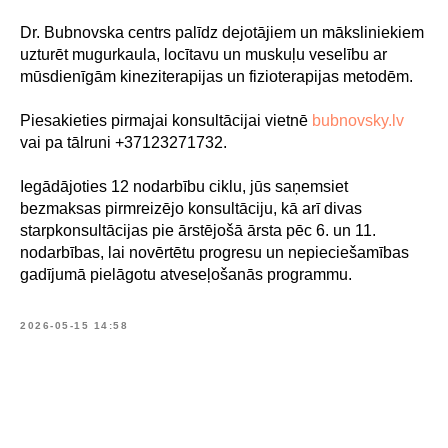
Dr. Bubnovska centrs palīdz dejotājiem un māksliniekiem
uzturēt mugurkaula, locītavu un muskuļu veselību ar
mūsdienīgām kineziterapijas un fizioterapijas metodēm.
Piesakieties pirmajai konsultācijai vietnē
bubnovsky.lv
vai pa tālruni +37123271732.
Iegādājoties 12 nodarbību ciklu, jūs saņemsiet
bezmaksas pirmreizējo konsultāciju, kā arī divas
starpkonsultācijas pie ārstējošā ārsta pēc 6. un 11.
nodarbības, lai novērtētu progresu un nepieciešamības
gadījumā pielāgotu atveseļošanās programmu.
2026-05-15 14:58