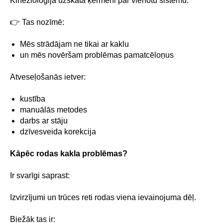
Kinezioloģija uzskata ķermeni par vienotu sistēmu.
👉 Tas nozīmē:
Mēs strādājam ne tikai ar kaklu
un mēs novēršam problēmas pamatcēloņus
Atveseļošanās ietver:
kustība
manuālās metodes
darbs ar stāju
dzīvesveida korekcija
Kāpēc rodas kakla problēmas?
Ir svarīgi saprast:
Izvirzījumi un trūces reti rodas viena ievainojuma dēļ.
Biežāk tas ir: