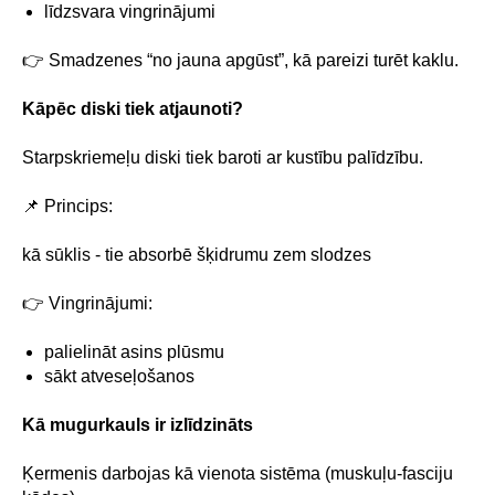
līdzsvara vingrinājumi
👉 Smadzenes “no jauna apgūst”, kā pareizi turēt kaklu.
Kāpēc diski tiek atjaunoti?
Starpskriemeļu diski tiek baroti ar kustību palīdzību.
📌 Princips:
kā sūklis - tie absorbē šķidrumu zem slodzes
👉 Vingrinājumi:
palielināt asins plūsmu
sākt atveseļošanos
Kā mugurkauls ir izlīdzināts
Ķermenis darbojas kā vienota sistēma (muskuļu-fasciju