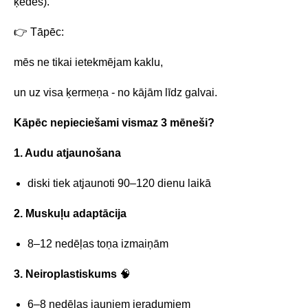
ķēdes).
👉 Tāpēc:
mēs ne tikai ietekmējam kaklu,
un uz visa ķermeņa - no kājām līdz galvai.
Kāpēc nepieciešami vismaz 3 mēneši?
1. Audu atjaunošana
diski tiek atjaunoti 90–120 dienu laikā
2. Muskuļu adaptācija
8–12 nedēļas toņa izmaiņām
3. Neiroplastiskums
🧠
6–8 nedēļas jauniem ieradumiem