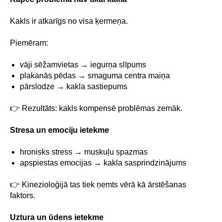
Kakls ir atkarīgs no visa ķermeņa.
Piemēram:
vāji sēžamvietas → iegurņa slīpums
plakanās pēdas → smaguma centra maiņa
pārslodze → kakla sastiepums
👉 Rezultāts: kakls kompensē problēmas zemāk.
Stresa un emociju ietekme
hronisks stress → muskuļu spazmas
apspiestas emocijas → kakla sasprindzinājums
👉 Kinezioloģijā tas tiek ņemts vērā kā ārstēšanas
faktors.
Uztura un ūdens ietekme