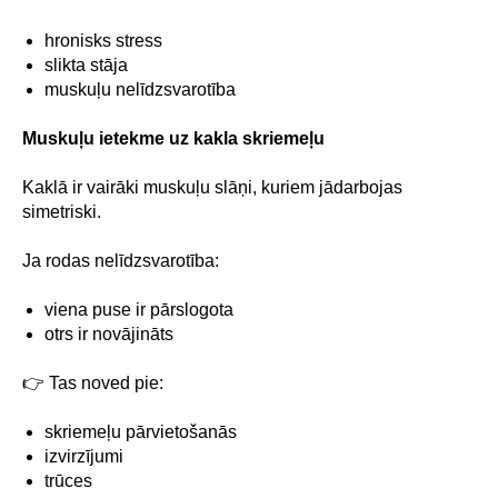
hronisks stress
slikta stāja
muskuļu nelīdzsvarotība
Muskuļu ietekme uz kakla skriemeļu
Kaklā ir vairāki muskuļu slāņi, kuriem jādarbojas
simetriski.
Ja rodas nelīdzsvarotība:
viena puse ir pārslogota
otrs ir novājināts
👉 Tas noved pie:
skriemeļu pārvietošanās
izvirzījumi
trūces