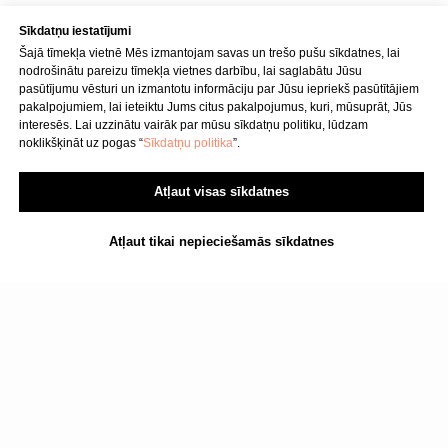
Sīkdatņu iestatījumi
Šajā tīmekļa vietnē Mēs izmantojam savas un trešo pušu sīkdatnes, lai
nodrošinātu pareizu tīmekļa vietnes darbību, lai saglabātu Jūsu
pasūtījumu vēsturi un izmantotu informāciju par Jūsu iepriekš pasūtītājiem
pakalpojumiem, lai ieteiktu Jums citus pakalpojumus, kuri, mūsuprāt, Jūs
interesēs. Lai uzzinātu vairāk par mūsu sīkdatņu politiku, lūdzam
noklikšķināt uz pogas “
Sīkdatņu politika
”.
Atļaut visas sīkdatnes
Atļaut tikai nepieciešamās sīkdatnes