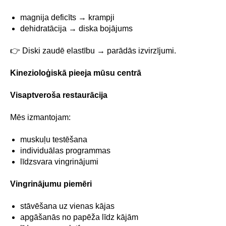
magnija deficīts → krampji
dehidratācija → diska bojājums
👉 Diski zaudē elastību → parādās izvirzījumi.
Kinezioloģiskā pieeja mūsu centrā
Visaptveroša restaurācija
Mēs izmantojam:
muskuļu testēšana
individuālas programmas
līdzsvara vingrinājumi
Vingrinājumu piemēri
stāvēšana uz vienas kājas
apgāšanās no papēža līdz kājām