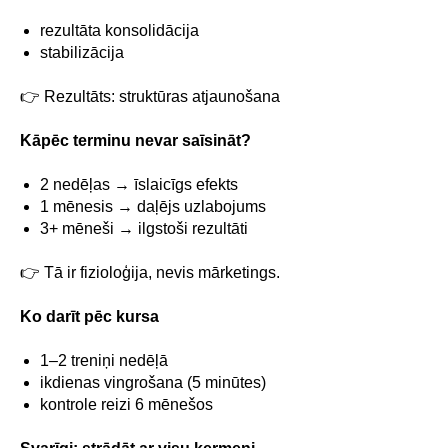
rezultāta konsolidācija
stabilizācija
👉 Rezultāts: struktūras atjaunošana
Kāpēc terminu nevar saīsināt?
2 nedēļas → īslaicīgs efekts
1 mēnesis → daļējs uzlabojums
3+ mēneši → ilgstoši rezultāti
👉 Tā ir fizioloģija, nevis mārketings.
Ko darīt pēc kursa
1–2 treniņi nedēļā
ikdienas vingrošana (5 minūtes)
kontrole reizi 6 mēnešos