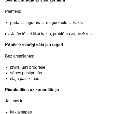
Svarīgi: strādāt ar visu ķermeni
Piemērs:
pēda → iegurnis → mugurkauls → kakls
👉 Ja ārstēsiet tikai kaklu, problēma atgriezīsies.
Kāpēc ir svarīgi sākt jau tagad
Bez ārstēšanas:
izvirzījumi progresē
sāpes pastiprinās
stāja pasliktinās
Pierakstīties uz konsultāciju
Ja jums ir:
kakla sāpes