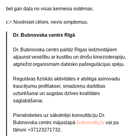
bet gan daļa no visas ķermeņa sistēmas.
👉 Novērsiet cēloni, nevis simptomus.
Dr. Bubnovska centrs Rīgā
Dr. Bubnovska centrs palīdz Rīgas iedzīvotājiem
atjaunot veselību ar kustību un drošu kinezioterapiju,
atgriežot organismam dabisko pašregulācijas spēju.
Regulāras fiziskās aktivitātes ir atslēga asinsvadu
traucējumu profilaksei, smadzeņu darbības
uzturēšanai un augstas dzīves kvalitātes
saglabāšanai.
Pierakstieties uz sākotnējo konsultāciju Dr.
Bubnovska centrs mājaslapā
bubnovsky.lv
vai pa
tālruni +37123271732.