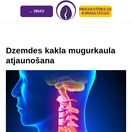
PIERAKSTĪTIES UZ
← ZINAS
KONSULTĀCIJU
Dzemdes kakla mugurkaula
atjaunošana