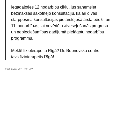
Iegādājoties 12 nodarbību ciklu, jūs saņemsiet
bezmaksas sākotnējo konsultāciju, kā arī divas
starpposma konsultācijas pie ārstējošā ārsta pēc 6. un
11. nodarbības, lai novērtētu atveseļošanās progresu
Pierakstīties
un nepieciešamības gadījumā pielāgotu nodarbību
uz konsultāciju
programmu.
Meklē fizioterapeitu Rīgā? Dr. Bubnovska centrs —
Jūsu vārds*
tavs fizioterapeits Rīgā!
2026-04-21 22:47
E-pasts*
Jūsu tālruņa numurs*
+371
Ziņojums (nav obligāts)