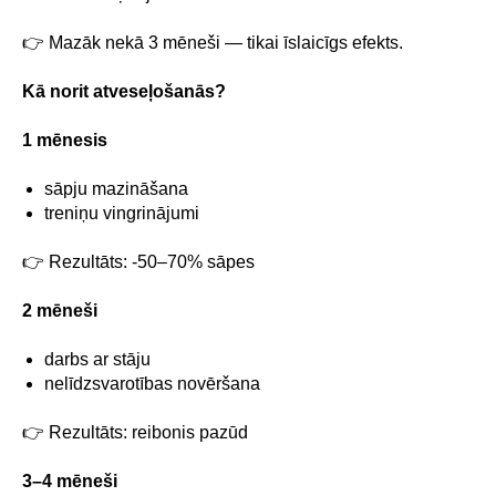
👉 Mazāk nekā 3 mēneši — tikai īslaicīgs efekts.
Kā norit atveseļošanās?
1 mēnesis
sāpju mazināšana
treniņu vingrinājumi
👉 Rezultāts: -50–70% sāpes
2 mēneši
darbs ar stāju
nelīdzsvarotības novēršana
👉 Rezultāts: reibonis pazūd
3–4 mēneši