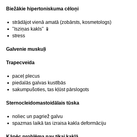
Biežākie hipertoniskuma cēloņi
strādājot vienā amatā (zobārsts, kosmetologs)
"īsziņas kakls" 📱
stress
Galvenie muskuļi
Trapecveida
paceļ plecus
piedalās galvas kustībās
sakumpušoties, tas kļūst pārslogots
Sternocleidomastoidālais tūska
noliec un pagriež galvu
spazmas laikā tas izraisa kakla deformāciju
Kāpēc problēma nav tikai kaklā