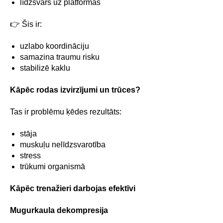
līdzsvars uz platformas
👉 Šis ir:
uzlabo koordināciju
samazina traumu risku
stabilizē kaklu
Kāpēc rodas izvirzījumi un trūces?
Tas ir problēmu ķēdes rezultāts:
stāja
muskuļu nelīdzsvarotība
stress
trūkumi organismā
Kāpēc trenažieri darbojas efektīvi
Mugurkaula dekompresija