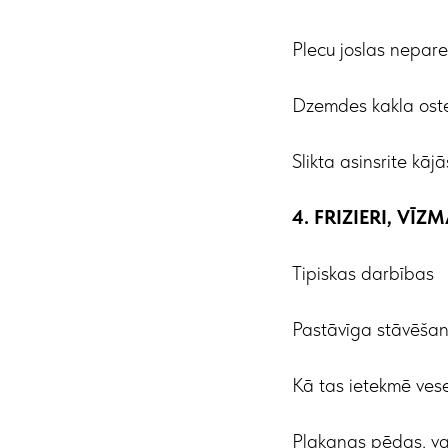
Plecu joslas nepar
Dzemdes kakla oste
Slikta asinsrite kāj
4. FRIZIERI, VĪZ
Tipiskas darbības
Pastāvīga stāvēšana
Kā tas ietekmē vese
Plakanas pēdas, va