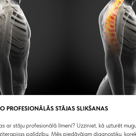
 NO PROFESIONĀLĀS STĀJAS SLIKŠANAS
as ar stāju profesionālā līmenī? Uzziniet, kā uzturēt mug
ziterapijas palīdzību. Mēs piedāvājam diagnostiku, korekc