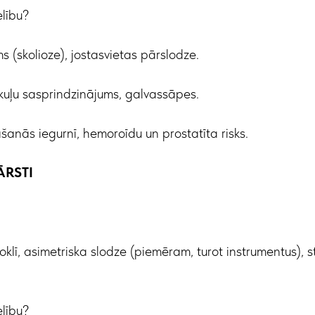
lību?
s (skolioze), jostasvietas pārslodze.
kuļu sasprindzinājums, galvassāpes.
āšanās iegurnī, hemoroīdu un prostatīta risks.
ĀRSTI
oklī, asimetriska slodze (piemēram, turot instrumentus), s
lību?