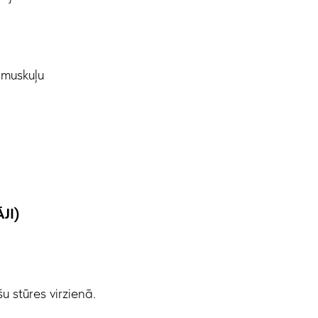
 muskuļu
JI)
u stūres virzienā.