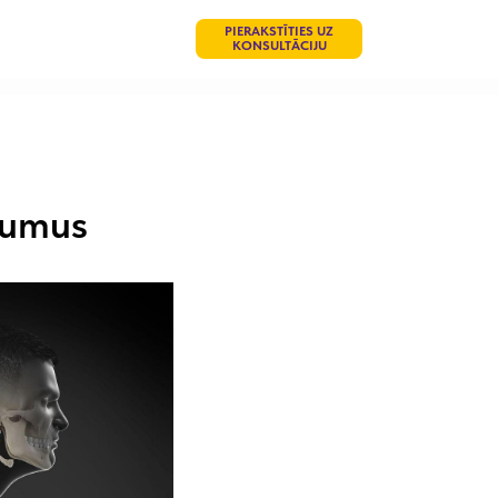
PIERAKSTĪTIES UZ
KONSULTĀCIJU
jumus