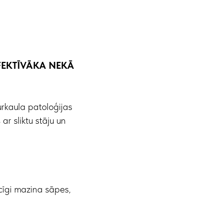
FEKTĪVĀKA NEKĀ
rkaula patoloģijas
ar sliktu stāju un
icīgi mazina sāpes,