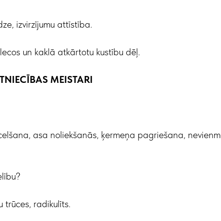
ze, izvirzījumu attīstība.
cos un kaklā atkārtotu kustību dēļ.
ELTNIECĪBAS MEISTARI
elšana, asa noliekšanās, ķermeņa pagriešana, nevienmē
lību?
 trūces, radikulīts.