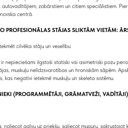
 autovadītājiem, zobārstiem un citiem speciālistiem. Pier
bnovska centrā.
 NO PROFESIONĀLAS STĀJAS SLIKTĀM VIETĀM: ĀR
tekmēt cilvēka stāju un veselību
r nepieciešami ilgstoši statiski vai asimetriski pozu perio
tājas, muskuļu nelīdzsvarotības un hroniskām sāpēm. Aps
s, kas negatīvi ietekmē muskuļu un skeleta sistēmu.
INIEKI (PROGRAMMĒTĀJI, GRĀMATVEŽI, VADĪTĀJI)
a, noliecot galvu uz priekšu, saliecot muguru, sakrustojot 