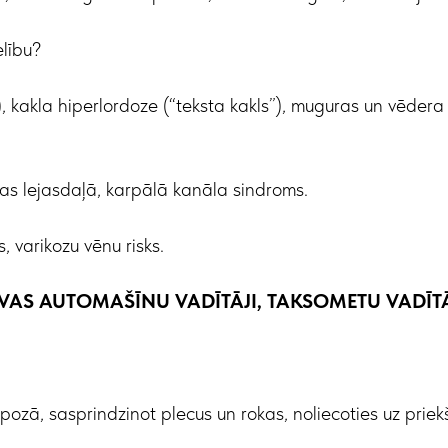
lību?
), kakla hiperlordoze (“teksta kakls”), muguras un vēdera
as lejasdaļā, karpālā kanāla sindroms.
s, varikozu vēnu risks.
RAVAS AUTOMAŠĪNU VADĪTĀJI, TAKSOMETU VADĪTĀ
 pozā, sasprindzinot plecus un rokas, noliecoties uz priekš