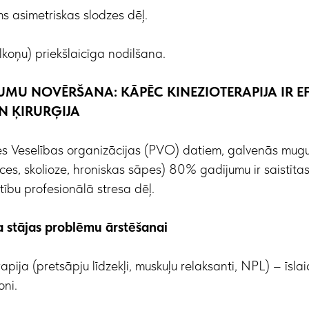
s asimetriskas slodzes dēļ.
lkoņu) priekšlaicīga nodilšana.
UMU NOVĒRŠANA: KĀPĒC KINEZIOTERAPIJA IR E
N ĶIRURĢIJA
s Veselības organizācijas (PVO) datiem, galvenās mugu
es, skolioze, hroniskas sāpes) 80% gadījumu ir saistītas 
tību profesionālā stresa dēļ.
 stājas problēmu ārstēšanai
ija (pretsāpju līdzekļi, muskuļu relaksanti, NPL) – īsla
oni.