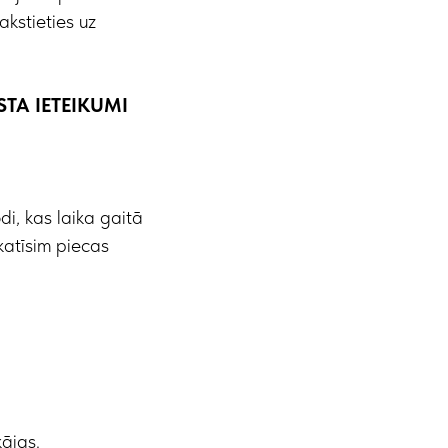
akstieties uz
STA IETEIKUMI
di, kas laika gaitā
katīsim piecas
kājas.