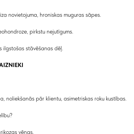
eiza novietojuma, hroniskas muguras sāpes.
ohondroze, pirkstu nejutīgums.
ās ilgstošas stāvēšanas dēļ.
MAIZNIEKI
, noliekšanās pār klientu, asimetriskas roku kustības.
lību?
rikozas vēnas.