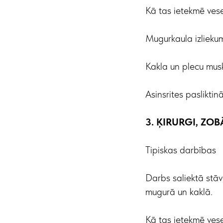
Kā tas ietekmē vese
Mugurkaula izliekum
Kakla un plecu mus
Asinsrites pasliktin
3. ĶIRURGI, ZOB
Tipiskas darbības
Darbs saliektā stāv
mugurā un kaklā.
Kā tas ietekmē vese