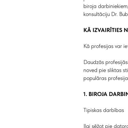
biroja darbiniekiem,
konsultāciju Dr. Bu
KĀ IZVAIRĪTIES
Kā profesijas var ie
Daudzās profesijās i
noved pie sliktas s
populāras profesija
1. BIROJA DARB
Tipiskas darbības
Ilgi sēžot pie dator