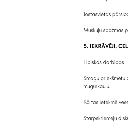
Jostasvietas pārslod
Muskuļu spazmas ple
5. IEKRĀVĒJI, C
Tipiskas darbības
Smagu priekšmetu c
mugurkaulu.
Kā tas ietekmē vese
Starpskriemeļu disku