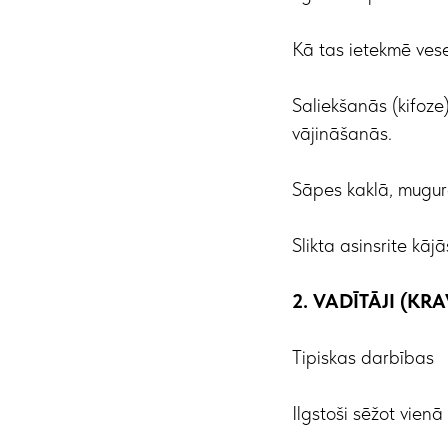
Kā tas ietekmē vese
Saliekšanās (kifoze
vājināšanās.
Sāpes kaklā, mugur
Slikta asinsrite kājā
2. VADĪTĀJI (K
Tipiskas darbības
Ilgstoši sēžot vienā