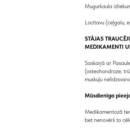
Mugurkaula izliekum
Locītavu (ceļgalu, e
STĀJAS TRAUCĒJ
MEDIKAMENTI U
Saskaņā ar Pasaule
(osteohondroze, trūc
muskuļu nelīdzsvaro
Mūsdienīga pieeja
Medikamentozā terap
bet nenovērš to cēl