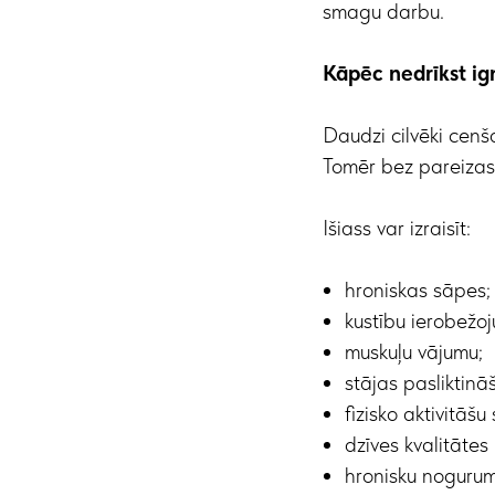
smagu darbu.
Kāpēc nedrīkst ig
Daudzi cilvēki cenš
Tomēr bez pareizas
Išiass var izraisīt:
hroniskas sāpes;
kustību ierobežo
muskuļu vājumu;
stājas pasliktinā
fizisko aktivitāš
dzīves kvalitātes
hronisku nogurum