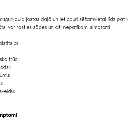
ugurkaula jostas daļā un iet cauri sēžamvietai līdz pat kā
āts, var rasties sāpes un citi nepatīkami simptomi.
istīts ar:
ska trūci;
odzi;
gumu;
u;
sveidu;
imptomi