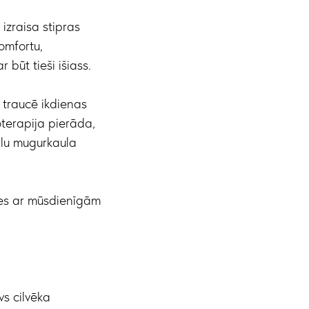
izraisa stipras
omfortu,
būt tieši išiass.
n traucē ikdienas
oterapija pierāda,
ālu mugurkaula
pes ar mūsdienīgām
vs cilvēka