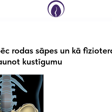
pēc rodas sāpes un kā fizioter
jaunot kustīgumu