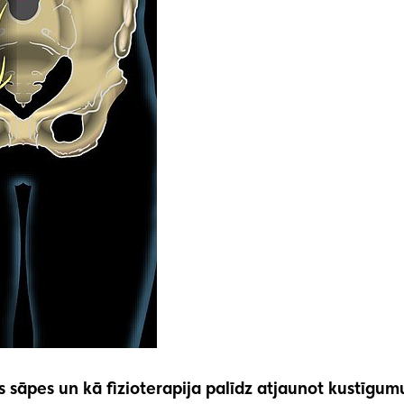
s sāpes un kā fizioterapija palīdz atjaunot kustīgum