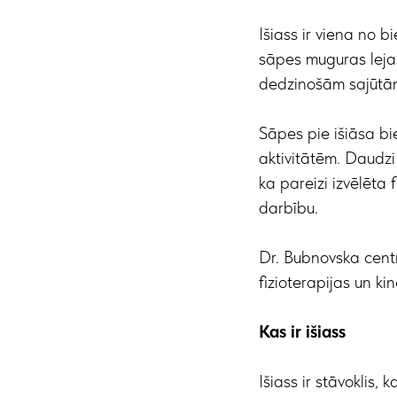
Išiass ir viena no 
sāpes muguras lejas
dedzinošām sajūtām 
Sāpes pie išiāsa bie
aktivitātēm. Daudzi
ka pareizi izvēlēta
darbību.
Dr. Bubnovska cent
fizioterapijas un k
Kas ir išiass
Išiass ir stāvoklis,