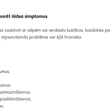
norēt išiāsa simptomus
as sadzīvot ar sāpēm vai ierobežo kustības, baidoties pasl
 atjaunošanās problēma var kļūt hroniska.
jumus;
šanos;
u samazināšanos;
 pasliktināšanos;
u.