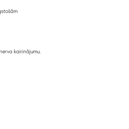
ilgstošām
nerva kairinājumu.