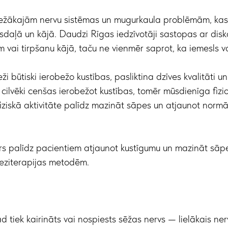
biežākajām nervu sistēmas un mugurkaula problēmām, kas 
daļā un kājā. Daudzi Rīgas iedzīvotāji sastopas ar disk
vai tirpšanu kājā, taču ne vienmēr saprot, ka iemesls var 
ži būtiski ierobežo kustības, pasliktina dzīves kvalitāti u
 cilvēki cenšas ierobežot kustības, tomēr mūsdienīga fizi
 fiziskā aktivitāte palīdz mazināt sāpes un atjaunot norm
rs palīdz pacientiem atjaunot kustīgumu un mazināt sā
ineziterapijas metodēm.
 kad tiek kairināts vai nospiests sēžas nervs — lielākais ner