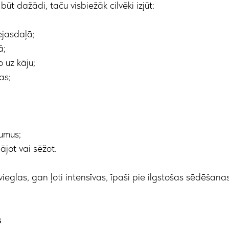
būt dažādi, taču visbiežāk cilvēki izjūt:
jasdaļā;
ā;
o uz kāju;
as;
jumus;
ājot vai sēžot.
ieglas, gan ļoti intensīvas, īpaši pie ilgstošas sēdēšan
s