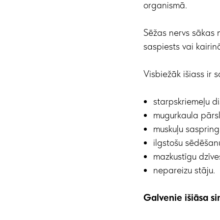
organismā.
Sēžas nervs sākas m
saspiests vai kairin
Visbiežāk išiass ir sa
starpskriemeļu di
mugurkaula pārsl
muskuļu sasprin
ilgstošu sēdēšan
mazkustīgu dzīve
nepareizu stāju.
Galvenie išiāsa s