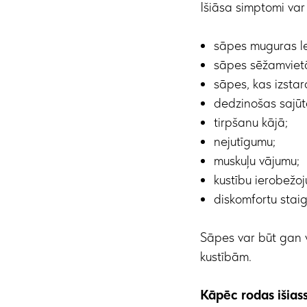
Išiāsa simptomi var 
sāpes muguras le
sāpes sēžamviet
sāpes, kas izstar
dedzinošas sajūt
tirpšanu kājā;
nejutīgumu;
muskuļu vājumu;
kustību ierobežo
diskomfortu staig
Sāpes var būt gan v
kustībām.
Kāpēc rodas išias