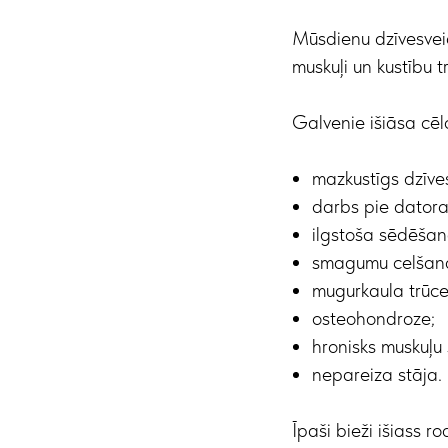
Mūsdienu dzīvesvei
muskuļi un kustību t
Galvenie išiāsa cēlo
mazkustīgs dzīve
darbs pie datora
ilgstoša sēdēšan
smagumu celšan
mugurkaula trūce
osteohondroze;
hronisks muskuļu
nepareiza stāja.
Īpaši bieži išiass r