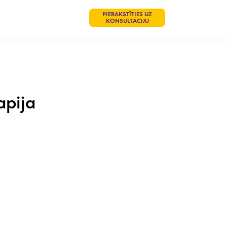
PIERAKSTĪTIES UZ
KONSULTĀCIJU
apija