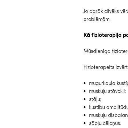
Jo agrāk cilvēks vēr
problēmām.
Kā fizioterapija pa
Mūsdienīga fizioter
Fizioterapeits izvērt
mugurkaula kust
muskuļu stāvokli;
stāju;
kustību amplitūdu
muskuļu disbalan
sāpju cēloņus.