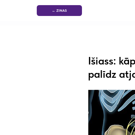
← ZINAS
Išiass: kā
palīdz at