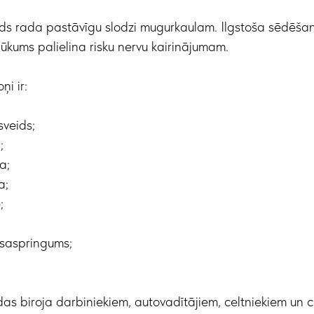
ds rada pastāvīgu slodzi mugurkaulam. Ilgstoša sēdēšan
rūkums palielina risku nervu kairinājumam.
ņi ir:
sveids;
;
a;
a;
;
 saspringums;
odas biroja darbiniekiem, autovadītājiem, celtniekiem un ci