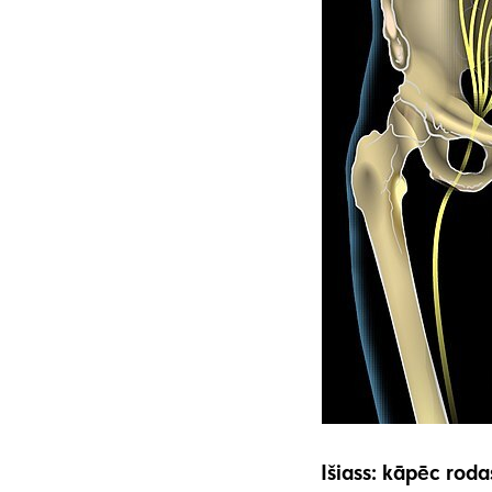
Išiass: kāpēc roda