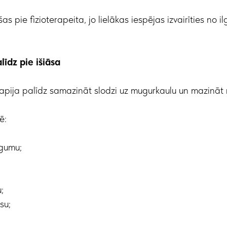
šas pie fizioterapeita, jo lielākas iespējas izvairīties no 
līdz pie išiāsa
apija palīdz samazināt slodzi uz mugurkaulu un mazināt 
ē:
īgumu;
;
su;