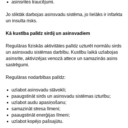
asinsrites traucējumi.
Jo sliktāk darbojas asinsvadu sistēma, jo lielāks ir infarkta
un insulta risks.
Kā kustība palīdz sirdij un asinsvadiem
Regulāras fiziskās aktivitātes palīdz uzturēt normālu sirds
un asinsvadu sistēmas darbību. Kustību laikā uzlabojas
asinsrite, aktivizējas venozā attece un samazinās asins
sastrēgumi.
Regulāras nodarbības palīdz:
uzlabot asinsvadu stāvokli;
paaugstināt sirds un asinsvadu sistēmas izturību;
uzlabot audu apasiņošanu;
samazināt stresa līmeni;
paaugstināt enerģijas līmeni;
uzlabot kopējo pašsajūtu.