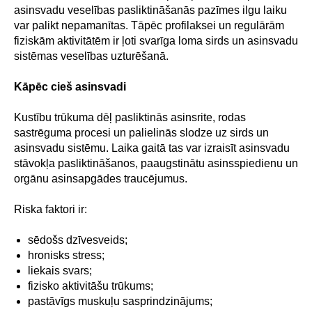
asinsvadu veselības pasliktināšanās pazīmes ilgu laiku
var palikt nepamanītas. Tāpēc profilaksei un regulārām
fiziskām aktivitātēm ir ļoti svarīga loma sirds un asinsvadu
sistēmas veselības uzturēšanā.
Kāpēc cieš asinsvadi
Kustību trūkuma dēļ pasliktinās asinsrite, rodas
sastrēguma procesi un palielinās slodze uz sirds un
asinsvadu sistēmu. Laika gaitā tas var izraisīt asinsvadu
stāvokļa pasliktināšanos, paaugstinātu asinsspiedienu un
orgānu asinsapgādes traucējumus.
Riska faktori ir:
sēdošs dzīvesveids;
hronisks stress;
liekais svars;
fizisko aktivitāšu trūkums;
pastāvīgs muskuļu sasprindzinājums;