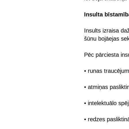
Insulta bīstamīb
Insults izraisa d
šūnu bojāejas se
Pēc pārciesta ins
• runas traucēju
• atmiņas paslikt
• intelektuālo sp
• redzes paslikti