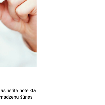
asinsrite noteiktā
ā smadzeņu šūnas