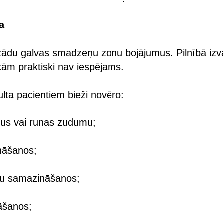
a
ažādu galvas smadzeņu zonu bojājumus. Pilnībā izva
kām praktiski nav iespējams.
ulta pacientiem bieži novēro:
mus vai runas zudumu;
ināšanos;
ēju samazināšanos;
nāšanos;