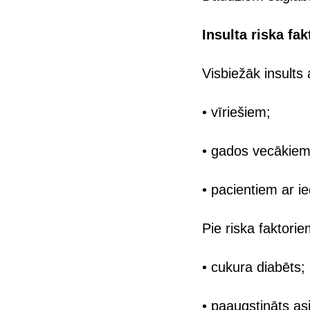
Insulta riska fak
Visbiežāk insults 
• vīriešiem;
• gados vecākiem
• pacientiem ar ie
Pie riska faktorie
• cukura diabēts;
• paaugstināts as