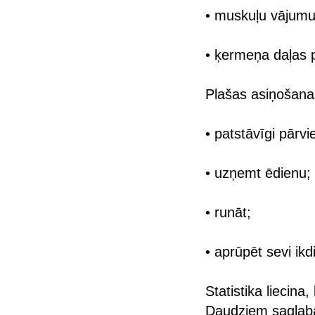
• muskuļu vājumu
• ķermeņa daļas p
Plašas asiņošanas
• patstāvīgi pārvie
• uzņemt ēdienu;
• runāt;
• aprūpēt sevi ikd
Statistika liecina
Daudziem saglabāj