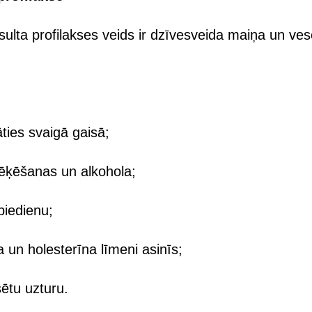
nsulta profilakses veids ir dzīvesveida maiņa un ve
āties svaigā gaisā;
mēķēšanas un alkohola;
piedienu;
a un holesterīna līmeni asinīs;
sētu uzturu.