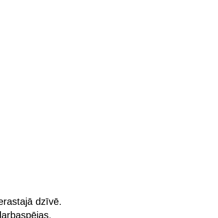
ierastajā dzīvē.
darbaspējas.