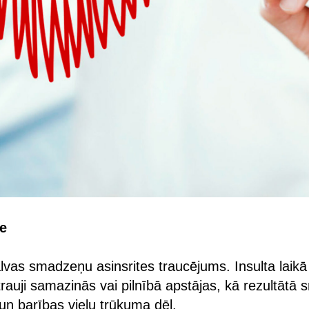
se
alvas smadzeņu asinsrites traucējums. Insulta laikā 
auji samazinās vai pilnībā apstājas, kā rezultāt
 un barības vielu trūkuma dēļ.