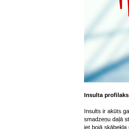
Insulta profilak
Insults ir akūts g
smadzeņu daļā str
iet bojā skābekļa