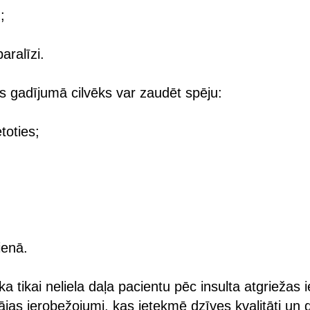
;
aralīzi.
 gadījumā cilvēks var zaudēt spēju:
toties;
ienā.
, ka tikai neliela daļa pacientu pēc insulta atgriežas 
as ierobežojumi, kas ietekmē dzīves kvalitāti un 