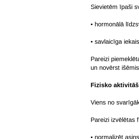
Sievietēm īpaši sv
• hormonālā līdz
• savlaicīga ieka
Pareizi piemeklē
un novērst išēmisk
Fizisko aktivitā
Viens no svarīgāka
Pareizi izvēlētas 
• normalizēt asin