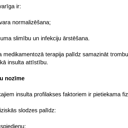
arīga ir:
svara normalizēšana;
isuma slimību un infekciju ārstēšana.
ta medikamentozā terapija palīdz samazināt trombu
ā insulta attīstību.
šu nozīme
jiem insulta profilakses faktoriem ir pietiekama fizi
fiziskās slodzes palīdz:
sspiedienu;