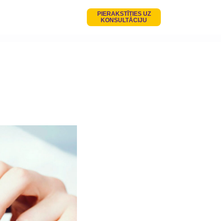
PIERAKSTĪTIES UZ
KONSULTĀCIJU