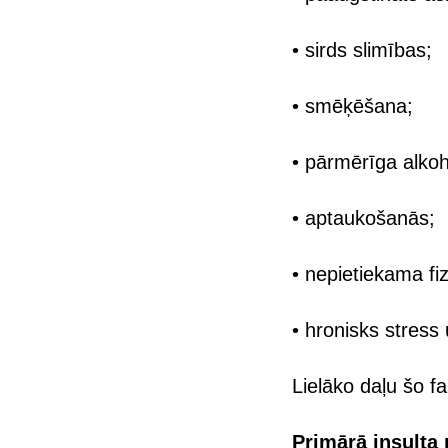
• sirds slimības;
• smēķēšana;
• pārmērīga alkoh
• aptaukošanās;
• nepietiekama fiz
• hronisks stress
Lielāko daļu šo fa
Primārā insulta 