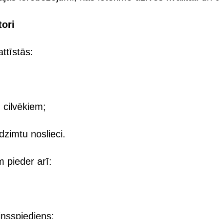
tori
attīstās:
 cilvēkiem;
dzimtu noslieci.
m pieder arī:
insspiediens;