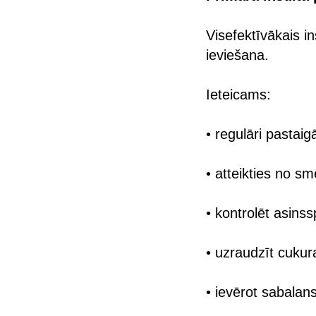
Visefektīvākais i
ieviešana.
Ieteicams:
• regulāri pastaig
• atteikties no s
• kontrolēt asinss
• uzraudzīt cukur
• ievērot sabalan