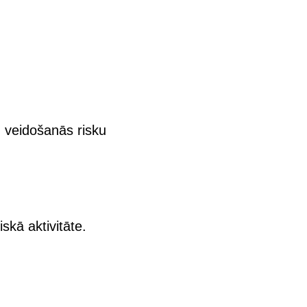
 veidošanās risku
skā aktivitāte.