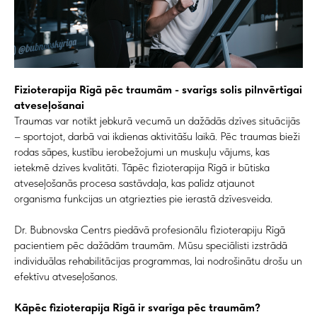
Fizioterapija Rīgā pēc traumām - svarīgs solis pilnvērtīgai
atveseļošanai
Traumas var notikt jebkurā vecumā un dažādās dzīves situācijās
– sportojot, darbā vai ikdienas aktivitāšu laikā. Pēc traumas bieži
rodas sāpes, kustību ierobežojumi un muskuļu vājums, kas
ietekmē dzīves kvalitāti. Tāpēc fizioterapija Rīgā ir būtiska
atveseļošanās procesa sastāvdaļa, kas palīdz atjaunot
organisma funkcijas un atgriezties pie ierastā dzīvesveida.
Dr. Bubnovska Centrs piedāvā profesionālu fizioterapiju Rīgā
pacientiem pēc dažādām traumām. Mūsu speciālisti izstrādā
individuālas rehabilitācijas programmas, lai nodrošinātu drošu un
efektīvu atveseļošanos.
Kāpēc fizioterapija Rīgā ir svarīga pēc traumām?