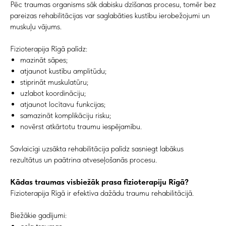
Pēc traumas organisms sāk dabisku dzīšanas procesu, tomēr bez
pareizas rehabilitācijas var saglabāties kustību ierobežojumi un
muskuļu vājums.
Fizioterapija Rīgā palīdz:
mazināt sāpes;
atjaunot kustību amplitūdu;
stiprināt muskulatūru;
uzlabot koordināciju;
atjaunot locītavu funkcijas;
samazināt komplikāciju risku;
novērst atkārtotu traumu iespējamību.
Savlaicīgi uzsākta rehabilitācija palīdz sasniegt labākus
rezultātus un paātrina atveseļošanās procesu.
Kādas traumas visbiežāk prasa fizioterapiju Rīgā?
Fizioterapija Rīgā ir efektīva dažādu traumu rehabilitācijā.
Biežākie gadījumi: