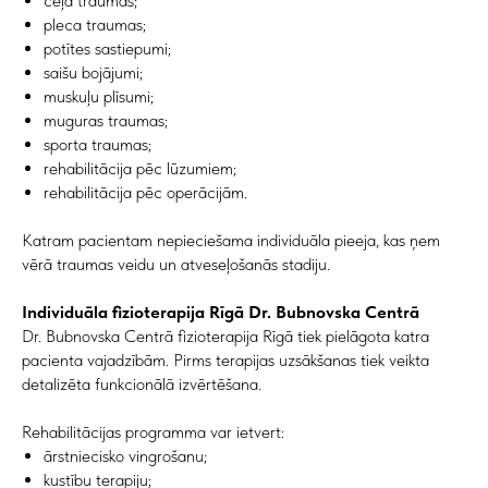
ceļa traumas;
pleca traumas;
potītes sastiepumi;
saišu bojājumi;
muskuļu plīsumi;
muguras traumas;
sporta traumas;
rehabilitācija pēc lūzumiem;
rehabilitācija pēc operācijām.
Katram pacientam nepieciešama individuāla pieeja, kas ņem
vērā traumas veidu un atveseļošanās stadiju.
Individuāla fizioterapija Rīgā Dr. Bubnovska Centrā
Dr. Bubnovska Centrā fizioterapija Rīgā tiek pielāgota katra
pacienta vajadzībām. Pirms terapijas uzsākšanas tiek veikta
detalizēta funkcionālā izvērtēšana.
Rehabilitācijas programma var ietvert:
ārstniecisko vingrošanu;
kustību terapiju;