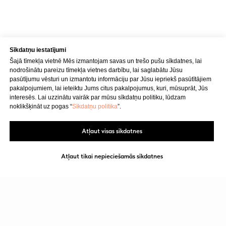
E-pasts
info@bubnovsky.lv
Sīkdatņu iestatījumi
Šajā tīmekļa vietnē Mēs izmantojam savas un trešo pušu sīkdatnes, lai
P–Pk : 8.00–22.00
nodrošinātu pareizu tīmekļa vietnes darbību, lai saglabātu Jūsu
S : 9.00–18.00
pasūtījumu vēsturi un izmantotu informāciju par Jūsu iepriekš pasūtītājiem
Sv : 10.00–15.00
pakalpojumiem, lai ieteiktu Jums citus pakalpojumus, kuri, mūsuprāt, Jūs
interesēs. Lai uzzinātu vairāk par mūsu sīkdatņu politiku, lūdzam
noklikšķināt uz pogas “
Sīkdatņu politika
”.
Konfidencialitātes politika
Pakalpojuma sniegšanas noteikumi
Atļaut visas sīkdatnes
SIA "KINEZIS", Reģ. numurs
Atļaut tikai nepieciešamās sīkdatnes
40203177590
Medicīnas iestādes kods 010001956
Fizioterapeits Rīgā | Dr. Bubnovska
centrs
© 2023. Visas tiesības aizsargātas.
Dr. Bubnovska centrs Rīgā