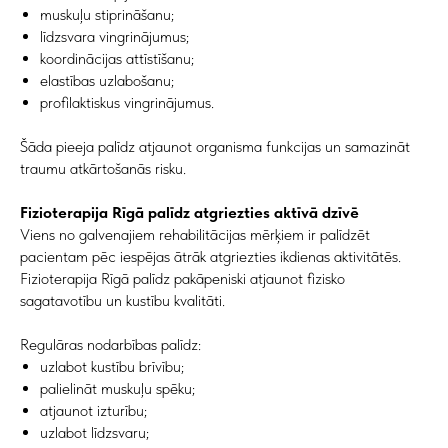
muskuļu stiprināšanu;
līdzsvara vingrinājumus;
koordinācijas attīstīšanu;
elastības uzlabošanu;
profilaktiskus vingrinājumus.
Šāda pieeja palīdz atjaunot organisma funkcijas un samazināt
traumu atkārtošanās risku.
Fizioterapija Rīgā palīdz atgriezties aktīvā dzīvē
Viens no galvenajiem rehabilitācijas mērķiem ir palīdzēt
pacientam pēc iespējas ātrāk atgriezties ikdienas aktivitātēs.
Fizioterapija Rīgā palīdz pakāpeniski atjaunot fizisko
sagatavotību un kustību kvalitāti.
Regulāras nodarbības palīdz:
uzlabot kustību brīvību;
palielināt muskuļu spēku;
atjaunot izturību;
uzlabot līdzsvaru;