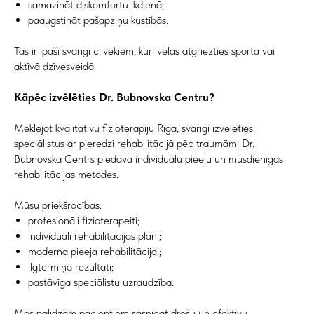
samazināt diskomfortu ikdienā;
paaugstināt pašapziņu kustībās.
Tas ir īpaši svarīgi cilvēkiem, kuri vēlas atgriezties sportā vai
aktīvā dzīvesveidā.
Kāpēc izvēlēties Dr. Bubnovska Centru?
Meklējot kvalitatīvu fizioterapiju Rīgā, svarīgi izvēlēties
speciālistus ar pieredzi rehabilitācijā pēc traumām. Dr.
Bubnovska Centrs piedāvā individuālu pieeju un mūsdienīgas
rehabilitācijas metodes.
Mūsu priekšrocības:
profesionāli fizioterapeiti;
individuāli rehabilitācijas plāni;
moderna pieeja rehabilitācijai;
ilgtermiņa rezultāti;
pastāvīga speciālistu uzraudzība.
Mēs palīdzam pacientiem sasniegt drošu un efektīvu