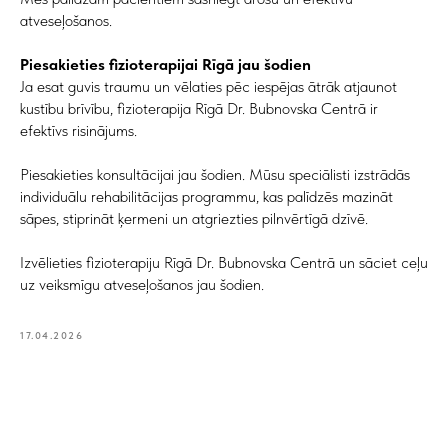
atveseļošanos.
Piesakieties fizioterapijai Rīgā jau šodien
Ja esat guvis traumu un vēlaties pēc iespējas ātrāk atjaunot
kustību brīvību, fizioterapija Rīgā Dr. Bubnovska Centrā ir
efektīvs risinājums.
Piesakieties konsultācijai jau šodien. Mūsu speciālisti izstrādās
individuālu rehabilitācijas programmu, kas palīdzēs mazināt
sāpes, stiprināt ķermeni un atgriezties pilnvērtīgā dzīvē.
Izvēlieties fizioterapiju Rīgā Dr. Bubnovska Centrā un sāciet ceļu
uz veiksmīgu atveseļošanos jau šodien.
17.04.2026