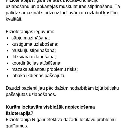
Fizioterapija Rīgā ir vērsta uz locītavu funkciju
uzlabošanu un apkārtējās muskulatūras stiprināšanu. Tā
palīdz samazināt slodzi uz locītavām un uzlabot kustību
kvalitāti.
Fizioterapijas ieguvumi:
sāpju mazināšana;
kustīguma uzlabošana;
muskuļu stiprināšana;
līdzsvara uzlabošana;
koordinācijas attīstīšana;
mazāks atkārtotu problēmu risks;
labāka ikdienas pašsajūta.
Daudzi pacienti jau pēc dažām nodarbībām izjūt būtisku
pašsajūtas uzlabošanos.
Kurām locītavām visbiežāk nepieciešama
fizioterapija?
Fizioterapija Rīgā ir efektīva dažādu locītavu problēmu
gadījumos.