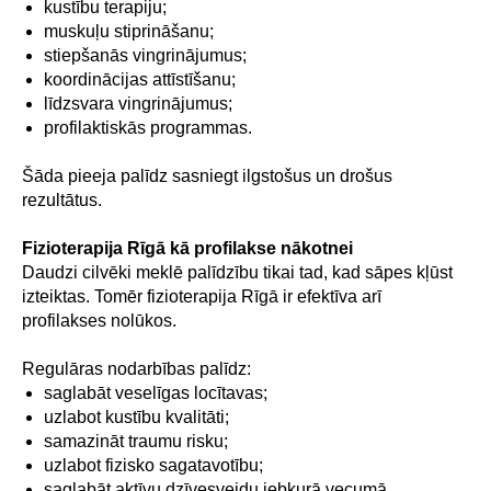
kustību terapiju;
muskuļu stiprināšanu;
stiepšanās vingrinājumus;
koordinācijas attīstīšanu;
līdzsvara vingrinājumus;
profilaktiskās programmas.
Šāda pieeja palīdz sasniegt ilgstošus un drošus
rezultātus.
Fizioterapija Rīgā kā profilakse nākotnei
Daudzi cilvēki meklē palīdzību tikai tad, kad sāpes kļūst
izteiktas. Tomēr fizioterapija Rīgā ir efektīva arī
profilakses nolūkos.
Regulāras nodarbības palīdz:
saglabāt veselīgas locītavas;
uzlabot kustību kvalitāti;
samazināt traumu risku;
uzlabot fizisko sagatavotību;
saglabāt aktīvu dzīvesveidu jebkurā vecumā.