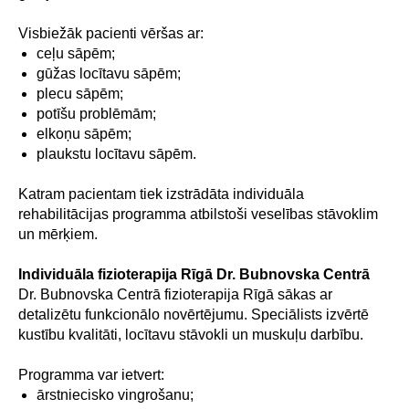
Visbiežāk pacienti vēršas ar:
ceļu sāpēm;
gūžas locītavu sāpēm;
plecu sāpēm;
potīšu problēmām;
elkoņu sāpēm;
plaukstu locītavu sāpēm.
Katram pacientam tiek izstrādāta individuāla
rehabilitācijas programma atbilstoši veselības stāvoklim
un mērķiem.
Individuāla fizioterapija Rīgā Dr. Bubnovska Centrā
Dr. Bubnovska Centrā fizioterapija Rīgā sākas ar
detalizētu funkcionālo novērtējumu. Speciālists izvērtē
kustību kvalitāti, locītavu stāvokli un muskuļu darbību.
Programma var ietvert:
ārstniecisko vingrošanu;