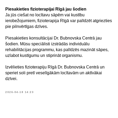
Piesakieties fizioterapijai Rīgā jau šodien
Ja jūs ciešat no locītavu sāpēm vai kustību
ierobežojumiem, fizioterapija Rīgā var palīdzēt atgriezties
pie pilnvērtīgas dzīves.
Piesakieties konsultācijai Dr. Bubnovska Centrā jau
šodien. Mūsu speciālisti izstrādās individuālu
rehabilitācijas programmu, kas palīdzēs mazināt sāpes,
uzlabot kustīgumu un stiprināt organismu.
Izvēlieties fizioterapiju Rīgā Dr. Bubnovska Centrā un
speriet soli pretī veselīgākām locītavām un aktīvākai
dzīvei.
2026-04-18 14:23