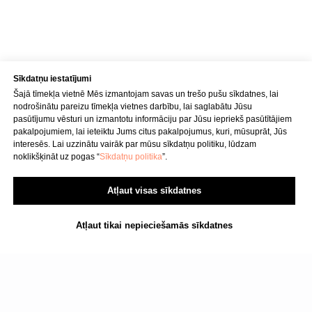
P–Pk : 8.00–22.00
S : 9.00–18.00
Sv : 10.00–15.00
Konfidencialitātes politika
Sīkdatņu iestatījumi
Pakalpojuma sniegšanas noteikumi
Šajā tīmekļa vietnē Mēs izmantojam savas un trešo pušu sīkdatnes, lai
nodrošinātu pareizu tīmekļa vietnes darbību, lai saglabātu Jūsu
pasūtījumu vēsturi un izmantotu informāciju par Jūsu iepriekš pasūtītājiem
SIA "KINEZIS", Reģ. numurs
pakalpojumiem, lai ieteiktu Jums citus pakalpojumus, kuri, mūsuprāt, Jūs
40203177590
interesēs. Lai uzzinātu vairāk par mūsu sīkdatņu politiku, lūdzam
Medicīnas iestādes kods
noklikšķināt uz pogas “
Sīkdatņu politika
”.
010001956
Fizioterapeits Rīgā | Dr. Bubnovska
Atļaut visas sīkdatnes
centrs
© 2023. Visas tiesības aizsargātas.
Dr. Bubnovska centrs Rīgā
Atļaut tikai nepieciešamās sīkdatnes