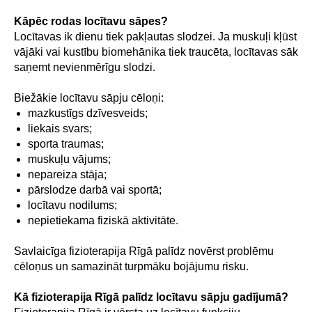
Kāpēc rodas locītavu sāpes?
Locītavas ik dienu tiek pakļautas slodzei. Ja muskuļi kļūst
vājāki vai kustību biomehānika tiek traucēta, locītavas sāk
saņemt nevienmērīgu slodzi.
Biežākie locītavu sāpju cēloņi:
mazkustīgs dzīvesveids;
liekais svars;
sporta traumas;
muskuļu vājums;
nepareiza stāja;
pārslodze darbā vai sportā;
locītavu nodilums;
nepietiekama fiziskā aktivitāte.
Savlaicīga fizioterapija Rīgā palīdz novērst problēmu
cēloņus un samazināt turpmāku bojājumu risku.
Kā fizioterapija Rīgā palīdz locītavu sāpju gadījumā?