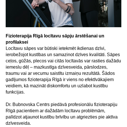
Fizioterapija Rīgā locītavu sāpju ārstēšanai un
profilaksei
Locītavu sāpes var būtiski ietekmēt ikdienas dzīvi,
ierobežojot kustības un samazinot dzīves kvalitāti. Sāpes
ceļos, gūžās, plecos vai citās locītavās var rasties dažādu
iemeslu dēļ – mazkustīga dzīvesveida, pārslodzes,
traumu vai ar vecumu saistītu izmaiņu rezultātā. Šādos
gadījumos fizioterapija Rīgā ir viens no efektīvākajiem
veidiem, kā mazināt diskomfortu un uzlabot kustību
funkcijas.
Dr. Bubnovska Centrs piedāvā profesionālu fizioterapiju
Rīgā pacientiem ar dažādām locītavu problēmām,
palīdzot atjaunot kustību brīvību un atgriezties pie aktīva
dzīvesveida.