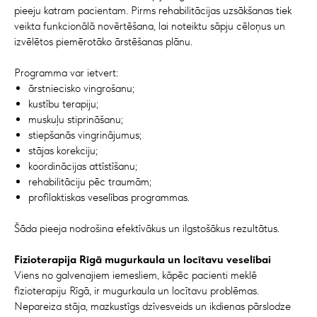
pieeju katram pacientam. Pirms rehabilitācijas uzsākšanas tiek
veikta funkcionālā novērtēšana, lai noteiktu sāpju cēloņus un
izvēlētos piemērotāko ārstēšanas plānu.
Programma var ietvert:
ārstniecisko vingrošanu;
kustību terapiju;
muskuļu stiprināšanu;
stiepšanās vingrinājumus;
stājas korekciju;
koordinācijas attīstīšanu;
rehabilitāciju pēc traumām;
profilaktiskas veselības programmas.
Šāda pieeja nodrošina efektīvākus un ilgstošākus rezultātus.
Fizioterapija Rīgā mugurkaula un locītavu veselībai
Viens no galvenajiem iemesliem, kāpēc pacienti meklē
fizioterapiju Rīgā, ir mugurkaula un locītavu problēmas.
Nepareiza stāja, mazkustīgs dzīvesveids un ikdienas pārslodze