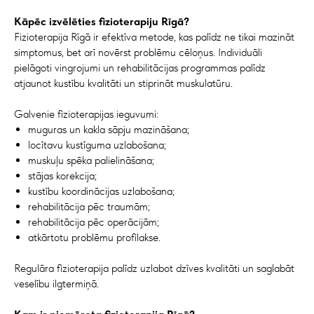
Kāpēc izvēlēties fizioterapiju Rīgā?
Fizioterapija Rīgā ir efektīva metode, kas palīdz ne tikai mazināt
simptomus, bet arī novērst problēmu cēloņus. Individuāli
pielāgoti vingrojumi un rehabilitācijas programmas palīdz
atjaunot kustību kvalitāti un stiprināt muskulatūru.
Galvenie fizioterapijas ieguvumi:
muguras un kakla sāpju mazināšana;
locītavu kustīguma uzlabošana;
muskuļu spēka palielināšana;
stājas korekcija;
kustību koordinācijas uzlabošana;
rehabilitācija pēc traumām;
rehabilitācija pēc operācijām;
atkārtotu problēmu profilakse.
Regulāra fizioterapija palīdz uzlabot dzīves kvalitāti un saglabāt
veselību ilgtermiņā.