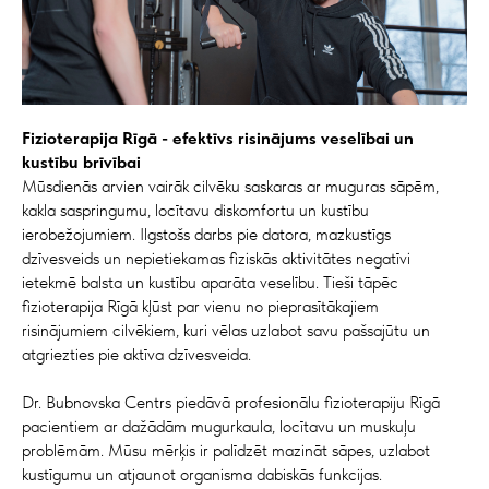
Fizioterapija Rīgā - efektīvs risinājums veselībai un
kustību brīvībai
Mūsdienās arvien vairāk cilvēku saskaras ar muguras sāpēm,
kakla saspringumu, locītavu diskomfortu un kustību
ierobežojumiem. Ilgstošs darbs pie datora, mazkustīgs
dzīvesveids un nepietiekamas fiziskās aktivitātes negatīvi
ietekmē balsta un kustību aparāta veselību. Tieši tāpēc
fizioterapija Rīgā kļūst par vienu no pieprasītākajiem
risinājumiem cilvēkiem, kuri vēlas uzlabot savu pašsajūtu un
atgriezties pie aktīva dzīvesveida.
Dr. Bubnovska Centrs piedāvā profesionālu fizioterapiju Rīgā
pacientiem ar dažādām mugurkaula, locītavu un muskuļu
problēmām. Mūsu mērķis ir palīdzēt mazināt sāpes, uzlabot
kustīgumu un atjaunot organisma dabiskās funkcijas.