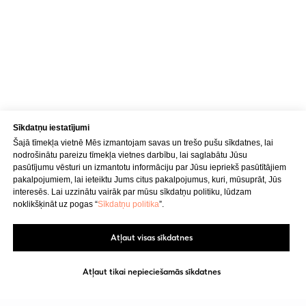
Tālrunis
+371 23 271 732
E-pasts
info@bubnovsky.lv
Sīkdatņu iestatījumi
P–Pk : 8.00–22.00
Šajā tīmekļa vietnē Mēs izmantojam savas un trešo pušu sīkdatnes, lai
S : 9.00–18.00
nodrošinātu pareizu tīmekļa vietnes darbību, lai saglabātu Jūsu
Sv : 10.00–15.00
pasūtījumu vēsturi un izmantotu informāciju par Jūsu iepriekš pasūtītājiem
pakalpojumiem, lai ieteiktu Jums citus pakalpojumus, kuri, mūsuprāt, Jūs
interesēs. Lai uzzinātu vairāk par mūsu sīkdatņu politiku, lūdzam
Konfidencialitātes politika
noklikšķināt uz pogas “
Sīkdatņu politika
”.
Pakalpojuma sniegšanas noteikumi
Atļaut visas sīkdatnes
SIA "KINEZIS", Reģ. numurs
40203177590
Atļaut tikai nepieciešamās sīkdatnes
Medicīnas iestādes kods
010001956
Fizioterapeits Rīgā | Dr. Bubnovska