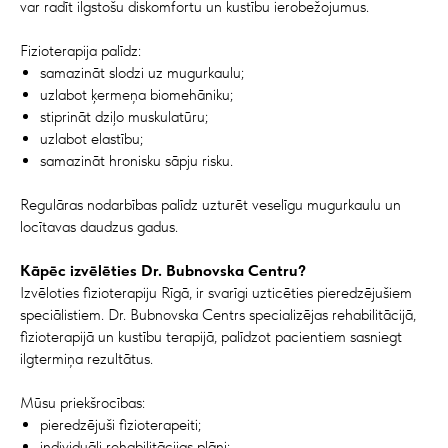
var radīt ilgstošu diskomfortu un kustību ierobežojumus.
Fizioterapija palīdz:
samazināt slodzi uz mugurkaulu;
uzlabot ķermeņa biomehāniku;
stiprināt dziļo muskulatūru;
uzlabot elastību;
samazināt hronisku sāpju risku.
Regulāras nodarbības palīdz uzturēt veselīgu mugurkaulu un
locītavas daudzus gadus.
Kāpēc izvēlēties Dr. Bubnovska Centru?
Izvēloties fizioterapiju Rīgā, ir svarīgi uzticēties pieredzējušiem
speciālistiem. Dr. Bubnovska Centrs specializējas rehabilitācijā,
fizioterapijā un kustību terapijā, palīdzot pacientiem sasniegt
ilgtermiņa rezultātus.
Mūsu priekšrocības:
pieredzējuši fizioterapeiti;
individuāli rehabilitācijas plāni;