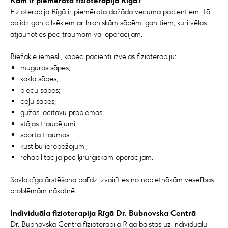
Kam ir piemērota fizioterapija Rīgā?
Fizioterapija Rīgā ir piemērota dažāda vecuma pacientiem. Tā
palīdz gan cilvēkiem ar hroniskām sāpēm, gan tiem, kuri vēlas
atjaunoties pēc traumām vai operācijām.
Biežākie iemesli, kāpēc pacienti izvēlas fizioterapiju:
muguras sāpes;
kakla sāpes;
plecu sāpes;
ceļu sāpes;
gūžas locītavu problēmas;
stājas traucējumi;
sporta traumas;
kustību ierobežojumi;
rehabilitācija pēc ķirurģiskām operācijām.
Savlaicīga ārstēšana palīdz izvairīties no nopietnākām veselības
problēmām nākotnē.
Individuāla fizioterapija Rīgā Dr. Bubnovska Centrā
Dr. Bubnovska Centrā fizioterapija Rīgā balstās uz individuālu