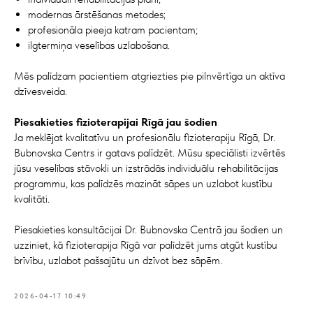
modernas ārstēšanas metodes;
profesionāla pieeja katram pacientam;
ilgtermiņa veselības uzlabošana.
Mēs palīdzam pacientiem atgriezties pie pilnvērtīga un aktīva
dzīvesveida.
Piesakieties fizioterapijai Rīgā jau šodien
Ja meklējat kvalitatīvu un profesionālu fizioterapiju Rīgā, Dr.
Bubnovska Centrs ir gatavs palīdzēt. Mūsu speciālisti izvērtēs
jūsu veselības stāvokli un izstrādās individuālu rehabilitācijas
programmu, kas palīdzēs mazināt sāpes un uzlabot kustību
kvalitāti.
Piesakieties konsultācijai Dr. Bubnovska Centrā jau šodien un
uzziniet, kā fizioterapija Rīgā var palīdzēt jums atgūt kustību
brīvību, uzlabot pašsajūtu un dzīvot bez sāpēm.
2026-04-17 10:49