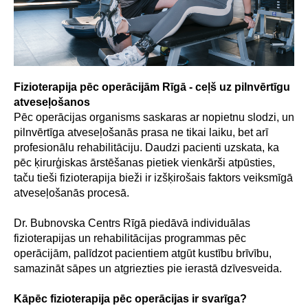
Fizioterapija pēc operācijām Rīgā - ceļš uz pilnvērtīgu
atveseļošanos
Pēc operācijas organisms saskaras ar nopietnu slodzi, un
pilnvērtīga atveseļošanās prasa ne tikai laiku, bet arī
profesionālu rehabilitāciju. Daudzi pacienti uzskata, ka
pēc ķirurģiskas ārstēšanas pietiek vienkārši atpūsties,
taču tieši fizioterapija bieži ir izšķirošais faktors veiksmīgā
atveseļošanās procesā.
Dr. Bubnovska Centrs Rīgā piedāvā individuālas
fizioterapijas un rehabilitācijas programmas pēc
operācijām, palīdzot pacientiem atgūt kustību brīvību,
samazināt sāpes un atgriezties pie ierastā dzīvesveida.
Kāpēc fizioterapija pēc operācijas ir svarīga?