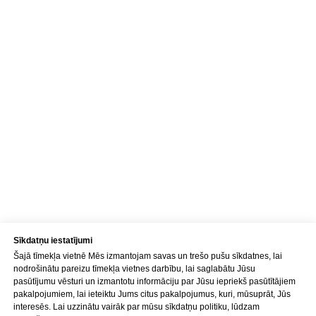
Brīvības gatve 214B,
Rīga, Latvija
Kā nokļūt
Tālrunis
+371 23 271 732
E-pasts
info@bubnovsky.lv
P–Pk : 8.00–22.00
S : 9.00–18.00
Sīkdatņu iestatījumi
Sv : 10.00–15.00
Šajā tīmekļa vietnē Mēs izmantojam savas un trešo pušu sīkdatnes, lai
nodrošinātu pareizu tīmekļa vietnes darbību, lai saglabātu Jūsu
Konfidencialitātes politika
pasūtījumu vēsturi un izmantotu informāciju par Jūsu iepriekš pasūtītājiem
Pakalpojuma sniegšanas noteikumi
pakalpojumiem, lai ieteiktu Jums citus pakalpojumus, kuri, mūsuprāt, Jūs
interesēs. Lai uzzinātu vairāk par mūsu sīkdatņu politiku, lūdzam