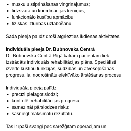
muskuļu stiprināšanas vingrinājumus;
līdzsvara un koordinācijas treniņus;
funkcionālo kustību apmācību;
fiziskās izturības uzlabošanu.
Šāda pieeja palīdz droši atgriezties ikdienas aktivitātēs.
Individuāla pieeja Dr. Bubnovska Centrā
Dr. Bubnovska Centrā Rīgā katram pacientam tiek
izstrādāts individuāls rehabilitācijas plāns. Speciālisti
izvērtē kustību funkcijas, sūdzības un atveseļošanās
progresu, lai nodrošinātu efektīvāko ārstēšanas procesu.
Individuāla pieeja palīdz:
precīzi pielāgot slodzi;
kontrolēt rehabilitācijas progresu;
samazināt pārslodzes risku;
sasniegt maksimālu rezultātu.
Tas ir īpaši svarīgi pēc sarežģītām operācijām un