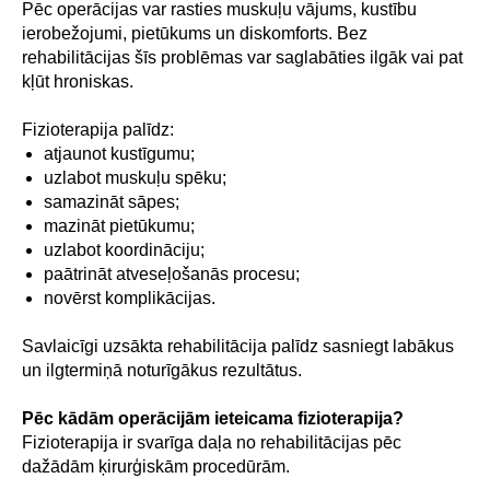
Pēc operācijas var rasties muskuļu vājums, kustību
ierobežojumi, pietūkums un diskomforts. Bez
rehabilitācijas šīs problēmas var saglabāties ilgāk vai pat
kļūt hroniskas.
Fizioterapija palīdz:
atjaunot kustīgumu;
uzlabot muskuļu spēku;
samazināt sāpes;
mazināt pietūkumu;
uzlabot koordināciju;
paātrināt atveseļošanās procesu;
novērst komplikācijas.
Savlaicīgi uzsākta rehabilitācija palīdz sasniegt labākus
un ilgtermiņā noturīgākus rezultātus.
Pēc kādām operācijām ieteicama fizioterapija?
Fizioterapija ir svarīga daļa no rehabilitācijas pēc
dažādām ķirurģiskām procedūrām.