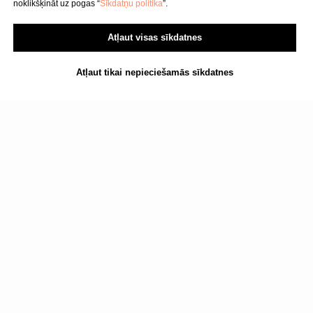
noklikšķināt uz pogas “
Sīkdatņu politika
”.
SIA "KINEZIS", Reģ. numurs
40203177590
Atļaut visas sīkdatnes
Medicīnas iestādes kods
010001956
Fizioterapeits Rīgā | Dr. Bubnovska
Atļaut tikai nepieciešamās sīkdatnes
centrs
© 2023. Visas tiesības aizsargātas.
Dr. Bubnovska centrs Rīgā
Lasiet arī: