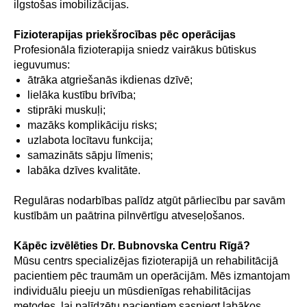
ilgstošas imobilizācijas.
Fizioterapijas priekšrocības pēc operācijas
Profesionāla fizioterapija sniedz vairākus būtiskus
ieguvumus:
ātrāka atgriešanās ikdienas dzīvē;
lielāka kustību brīvība;
stiprāki muskuļi;
mazāks komplikāciju risks;
uzlabota locītavu funkcija;
samazināts sāpju līmenis;
labāka dzīves kvalitāte.
Regulāras nodarbības palīdz atgūt pārliecību par savām
kustībām un paātrina pilnvērtīgu atveseļošanos.
Kāpēc izvēlēties Dr. Bubnovska Centru Rīgā?
Mūsu centrs specializējas fizioterapijā un rehabilitācijā
pacientiem pēc traumām un operācijām. Mēs izmantojam
individuālu pieeju un mūsdienīgas rehabilitācijas
metodes, lai palīdzētu pacientiem sasniegt labākos