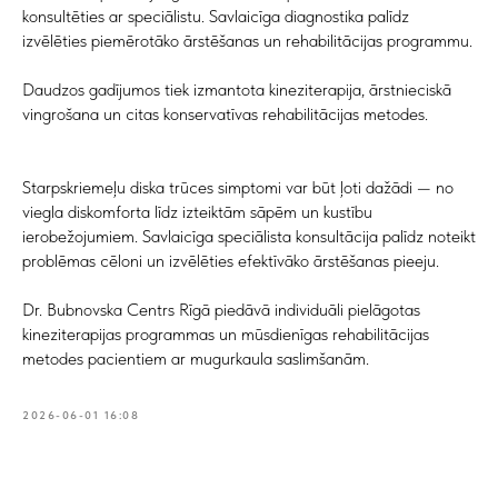
konsultēties ar speciālistu. Savlaicīga diagnostika palīdz
izvēlēties piemērotāko ārstēšanas un rehabilitācijas programmu.
Daudzos gadījumos tiek izmantota kineziterapija, ārstnieciskā
vingrošana un citas konservatīvas rehabilitācijas metodes.
Starpskriemeļu diska trūces simptomi var būt ļoti dažādi — no
viegla diskomforta līdz izteiktām sāpēm un kustību
ierobežojumiem. Savlaicīga speciālista konsultācija palīdz noteikt
problēmas cēloni un izvēlēties efektīvāko ārstēšanas pieeju.
Dr. Bubnovska Centrs Rīgā piedāvā individuāli pielāgotas
kineziterapijas programmas un mūsdienīgas rehabilitācijas
metodes pacientiem ar mugurkaula saslimšanām.
2026-06-01 16:08