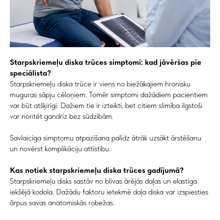
Starpskriemeļu diska trūces simptomi: kad jāvēršas pie
speciālista?
Starpskriemeļu diska trūce ir viens no biežākajiem hronisku
muguras sāpju cēloņiem. Tomēr simptomi dažādiem pacientiem
var būt atšķirīgi. Dažiem tie ir izteikti, bet citiem slimība ilgstoši
var noritēt gandrīz bez sūdzībām.
Savlaicīga simptomu atpazīšana palīdz ātrāk uzsākt ārstēšanu
un novērst komplikāciju attīstību.
Kas notiek starpskriemeļu diska trūces gadījumā?
Starpskriemeļu disks sastāv no blīvas ārējās daļas un elastīga
iekšējā kodola. Dažādu faktoru ietekmē daļa diska var izspiesties
ārpus savas anatomiskās robežas.