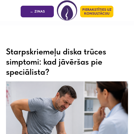
PIERAKSTĪTIES UZ
← ZINAS
KONSULTĀCIJU
Starpskriemeļu diska trūces
simptomi: kad jāvēršas pie
speciālista?