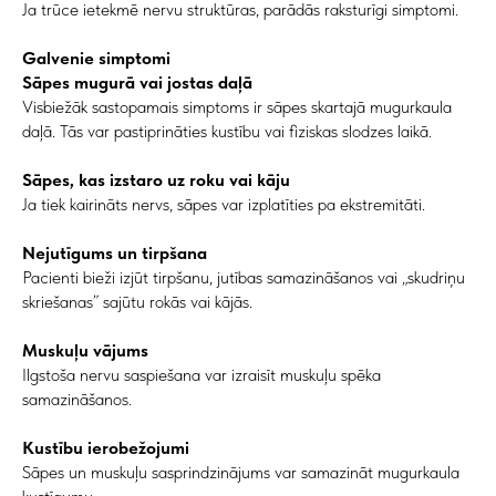
Ja trūce ietekmē nervu struktūras, parādās raksturīgi simptomi.
Galvenie simptomi
Sāpes mugurā vai jostas daļā
Visbiežāk sastopamais simptoms ir sāpes skartajā mugurkaula
daļā. Tās var pastiprināties kustību vai fiziskas slodzes laikā.
Sāpes, kas izstaro uz roku vai kāju
Ja tiek kairināts nervs, sāpes var izplatīties pa ekstremitāti.
Nejutīgums un tirpšana
Pacienti bieži izjūt tirpšanu, jutības samazināšanos vai „skudriņu
skriešanas” sajūtu rokās vai kājās.
Muskuļu vājums
Ilgstoša nervu saspiešana var izraisīt muskuļu spēka
samazināšanos.
Kustību ierobežojumi
Sāpes un muskuļu sasprindzinājums var samazināt mugurkaula