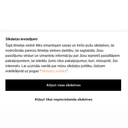
Kontakti
Adrese
Brīvības gatve 214B,
Sīkdatņu iestatījumi
Rīga, Latvija
Šajā tīmekļa vietnē Mēs izmantojam savas un trešo pušu sīkdatnes, lai
nodrošinātu pareizu tīmekļa vietnes darbību, lai saglabātu Jūsu
Kā nokļūt
pasūtījumu vēsturi un izmantotu informāciju par Jūsu iepriekš pasūtītājiem
pakalpojumiem, lai ieteiktu Jums citus pakalpojumus, kuri, mūsuprāt, Jūs
interesēs. Lai uzzinātu vairāk par mūsu sīkdatņu politiku, lūdzam
Tālrunis
noklikšķināt uz pogas “
Sīkdatņu politika
”.
+371 23 271 732
Atļaut visas sīkdatnes
E-pasts
info@bubnovsky.lv
Atļaut tikai nepieciešamās sīkdatnes
P–Pk : 8.00–22.00
S : 9.00–18.00