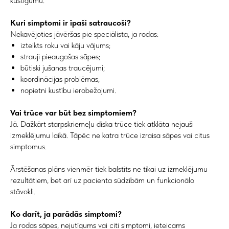
kustīgumu.
Kuri simptomi ir īpaši satraucoši?
Nekavējoties jāvēršas pie speciālista, ja rodas:
izteikts roku vai kāju vājums;
strauji pieaugošas sāpes;
būtiski jušanas traucējumi;
koordinācijas problēmas;
nopietni kustību ierobežojumi.
Vai trūce var būt bez simptomiem?
Jā. Dažkārt starpskriemeļu diska trūce tiek atklāta nejauši
izmeklējumu laikā. Tāpēc ne katra trūce izraisa sāpes vai citus
simptomus.
Ārstēšanas plāns vienmēr tiek balstīts ne tikai uz izmeklējumu
rezultātiem, bet arī uz pacienta sūdzībām un funkcionālo
stāvokli.
Ko darīt, ja parādās simptomi?
Ja rodas sāpes, nejutīgums vai citi simptomi, ieteicams