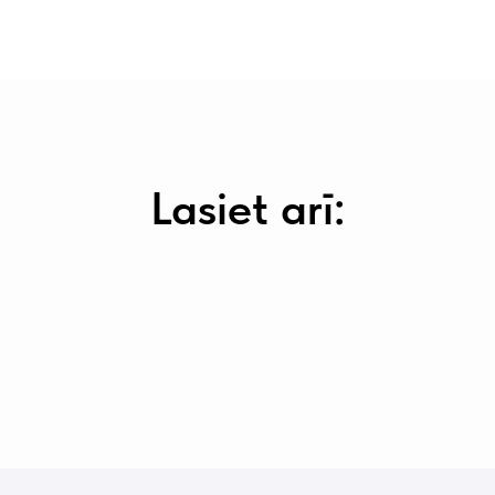
Lasiet arī:
Pierakstīties
uz konsultāc
Jūsu vārds*