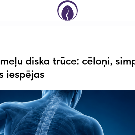
meļu diska trūce: cēloņi, si
s iespējas