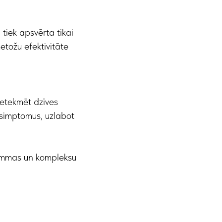
iek apsvērta tikai
metožu efektivitāte
ietekmēt dzīves
 simptomus, uzlabot
rammas un kompleksu