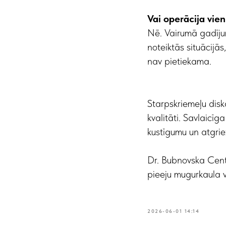
Vai operācija vie
Nē. Vairumā gadīju
noteiktās situācijās
nav pietiekama.
Starpskriemeļu disk
kvalitāti. Savlaicī
kustīgumu un atgrie
Dr. Bubnovska Cent
pieeju mugurkaula 
2026-06-01 14:14