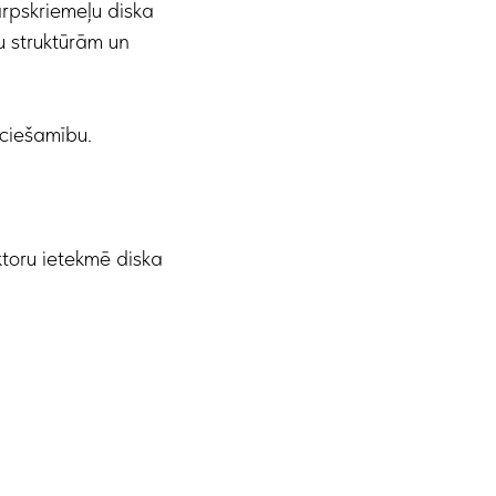
arpskriemeļu diska
u struktūrām un
eciešamību.
ktoru ietekmē diska