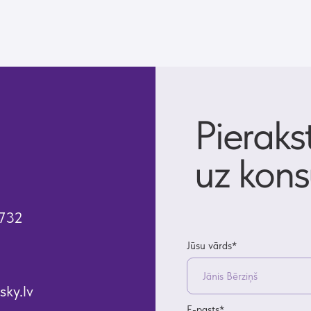
E-pasts*
Jūsu tālruņa numurs*
+371
Ziņojums (nav obligāts)
NOSŪTĪT
Pakalpojuma sniegšanas noteikumi
K