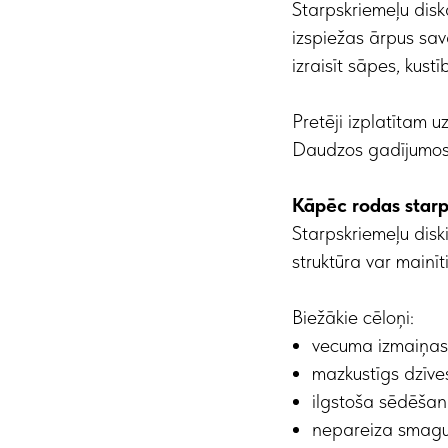
Starpskriemeļu disk
izspiežas ārpus sav
izraisīt sāpes, kust
Pretēji izplatītam 
Daudzos gadījumos s
Kāpēc rodas starp
Starpskriemeļu disk
struktūra var mainīt
Biežākie cēloņi:
vecuma izmaiņas
mazkustīgs dzīve
ilgstoša sēdēšan
nepareiza smagu