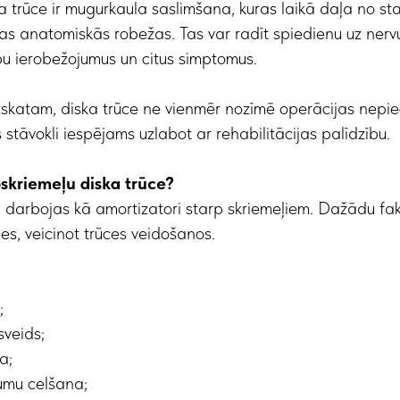
a trūce ir mugurkaula saslimšana, kuras laikā daļa no st
as anatomiskās robežas. Tas var radīt spiedienu uz nerv
ību ierobežojumus un citus simptomus.
uzskatam, diska trūce ne vienmēr nozīmē operācijas nepi
tāvokli iespējams uzlabot ar rehabilitācijas palīdzību.
skriemeļu diska trūce?
i darbojas kā amortizatori starp skriemeļiem. Dažādu fa
ies, veicinot trūces veidošanos.
;
sveids;
a;
mu celšana;