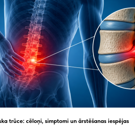
ska trūce: cēloņi, simptomi un ārstēšanas iespējas