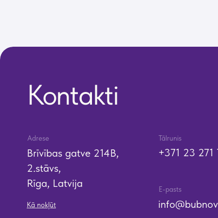
Rīga, Latvija
E-pasts
info@bubnovsky.lv
Kā nokļūt
P–Pk : 8.00–
22.00
S : 9.00–18.00
Sv : 10.00–18.00
SIA "KINEZIS", Reģ. numurs 40203177590
Medicīnas iestādes kods 010001956
Fizioterapeits Rīgā | Dr. Bubnovska centrs
© 2023. Visas tiesības aizsargātas. Dr. Bubnovska centrs Rīgā