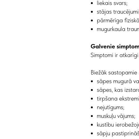
liekais svars;
stājas traucējumi
pārmērīga fiziskā
mugurkaula trau
Galvenie simptom
Simptomi ir atkarīg
Biežāk sastopamie 
sāpes mugurā vai
sāpes, kas izstaro
tirpšana ekstremi
nejutīgums;
muskuļu vājums;
kustību ierobežoj
sāpju pastiprināš