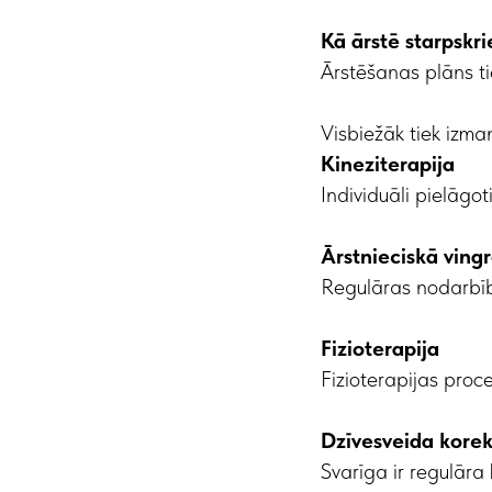
Kā ārstē starpskri
Ārstēšanas plāns tie
Visbiežāk tiek izma
Kineziterapija
Individuāli pielāgot
Ārstnieciskā ving
Regulāras nodarbīb
Fizioterapija
Fizioterapijas proc
Dzīvesveida korek
Svarīga ir regulāra