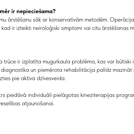
nmēr ir nepieciešama?
mu ārstēšanu sāk ar konservatīvām metodēm. Operācija t
, kad ir izteikti neiroloģiski simptomi vai citu ārstēšanas 
a trūce ir izplatīta mugurkaula problēma, kas var būtiski 
ga diagnostika un piemērota rehabilitācija palīdz mazināt
zties pie aktīva dzīvesveida.
rs piedāvā individuāli pielāgotas kineziterapijas prog
veselības atjaunošanai.