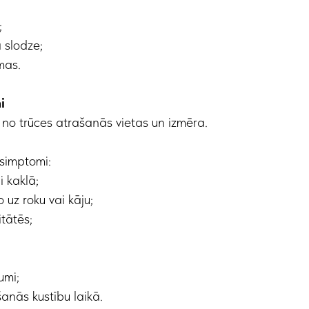
;
 slodze;
mas.
i
i no trūces atrašanās vietas un izmēra.
simptomi:
 kaklā;
 uz roku vai kāju;
tātēs;
umi;
anās kustību laikā.