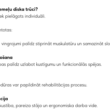
emeļu diska trūci?
k pielāgots individuāli.
ntotas:
i vingrojumi palīdz stiprināt muskulatūru un samazināt sl
rošana
as palīdz uzlabot kustīgumu un funkcionālās spējas.
edūras var papildināt rehabilitācijas procesu.
cija
 kustība, pareiza stāja un ergonomiska darba vide.