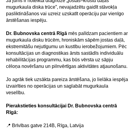
Ja jums ir noteikta diagnoze „jostas–krustu daļas
mugurkaula diska trūce”, nevajadzētu gaidīt stāvokļa
pasliktināšanos vai uzreiz uzskatīt operāciju par vienīgo
ārstēšanas iespēju.
Dr. Bubnovska centrā Rīgā
mēs palīdzam pacientiem ar
mugurkaula disku trūcēm, hroniskām sāpēm jostas daļā,
ekstremitāšu nejutīgumu un kustību ierobežojumiem. Pēc
konsultācijas un diagnostikas ārsts sastādīs individuālu
rehabilitācijas programmu, kas būs vērsta uz sāpju
cēloņa novēršanu un pilnvērtīgas aktivitātes atjaunošanu.
Jo agrāk tiek uzsākta pareiza ārstēšana, jo lielāka iespēja
izvairīties no operācijas un saglabāt mugurkaula
veselību.
Pierakstieties konsultācijai Dr. Bubnovska centrā
Rīgā:
📍 Brīvības gatve 214B, Rīga, Latvija