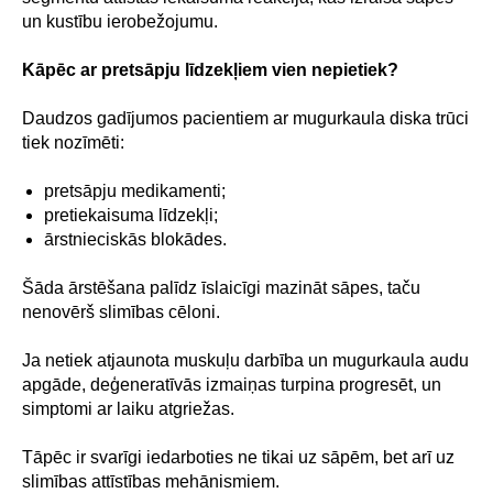
un kustību ierobežojumu.
Kāpēc ar pretsāpju līdzekļiem vien nepietiek?
Daudzos gadījumos pacientiem ar mugurkaula diska trūci
tiek nozīmēti:
pretsāpju medikamenti;
pretiekaisuma līdzekļi;
ārstnieciskās blokādes.
Šāda ārstēšana palīdz īslaicīgi mazināt sāpes, taču
nenovērš slimības cēloni.
Ja netiek atjaunota muskuļu darbība un mugurkaula audu
apgāde, deģeneratīvās izmaiņas turpina progresēt, un
simptomi ar laiku atgriežas.
Tāpēc ir svarīgi iedarboties ne tikai uz sāpēm, bet arī uz
slimības attīstības mehānismiem.