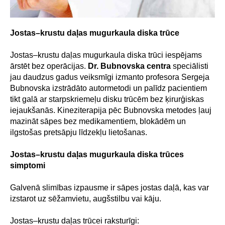
Jostas–krustu daļas mugurkaula diska trūce
Jostas–krustu daļas mugurkaula diska trūci iespējams
ārstēt bez operācijas.
Dr. Bubnovska centra
speciālisti
jau daudzus gadus veiksmīgi izmanto profesora Sergeja
Bubnovska izstrādāto autormetodi un palīdz pacientiem
tikt galā ar starpskriemeļu disku trūcēm bez ķirurģiskas
iejaukšanās. Kineziterapija pēc Bubnovska metodes ļauj
mazināt sāpes bez medikamentiem, blokādēm un
ilgstošas pretsāpju līdzekļu lietošanas.
Jostas–krustu daļas mugurkaula diska trūces
simptomi
Galvenā slimības izpausme ir sāpes jostas daļā, kas var
izstarot uz sēžamvietu, augšstilbu vai kāju.
Jostas–krustu daļas trūcei raksturīgi: