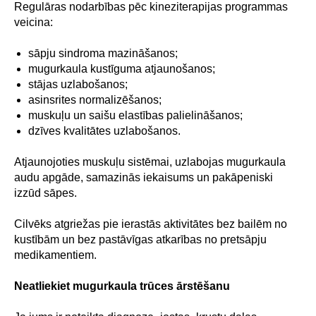
Regulāras nodarbības pēc kineziterapijas programmas
veicina:
sāpju sindroma mazināšanos;
mugurkaula kustīguma atjaunošanos;
stājas uzlabošanos;
asinsrites normalizēšanos;
muskuļu un saišu elastības palielināšanos;
dzīves kvalitātes uzlabošanos.
Atjaunojoties muskuļu sistēmai, uzlabojas mugurkaula
audu apgāde, samazinās iekaisums un pakāpeniski
izzūd sāpes.
Cilvēks atgriežas pie ierastās aktivitātes bez bailēm no
kustībām un bez pastāvīgas atkarības no pretsāpju
medikamentiem.
Neatliekiet mugurkaula trūces ārstēšanu