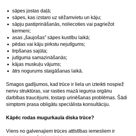
sāpes jostas daļā;
sāpes, kas izstaro uz sēžamvietu un kāju;
sāpju pastiprināšanās, noliecoties vai pagriežot
ķermeni;
asas „šaujošas” sāpes kustību laikā;
pēdas vai kāju pirkstu nejutīgums;
tirpšanas sajūta;
jutīguma samazināšanās;
kājas muskuļu vājums;
ātrs nogurums staigāšanas laikā.
Smagos gadījumos, kad trūce ir liela un izteikti nospiež
nervu struktūras, var rasties mazā iegurņa orgānu
darbības traucējumi, tostarp urinēšanas problēmas. Šādi
simptomi prasa obligātu speciālista konsultāciju.
Kāpēc rodas mugurkaula diska trūce?
Viens no galvenajiem trūces attīstības iemesliem ir