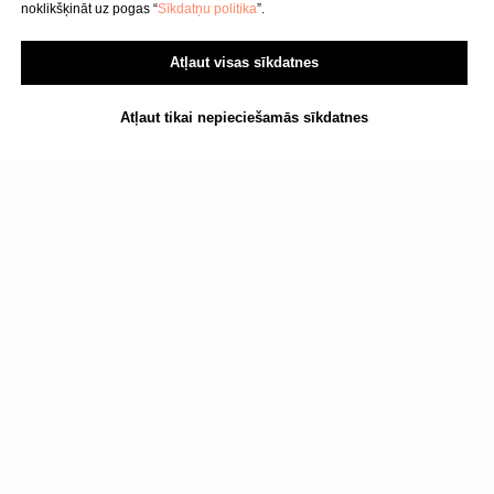
noklikšķināt uz pogas “
Sīkdatņu politika
”.
Atļaut visas sīkdatnes
Atļaut tikai nepieciešamās sīkdatnes
Lasiet arī: