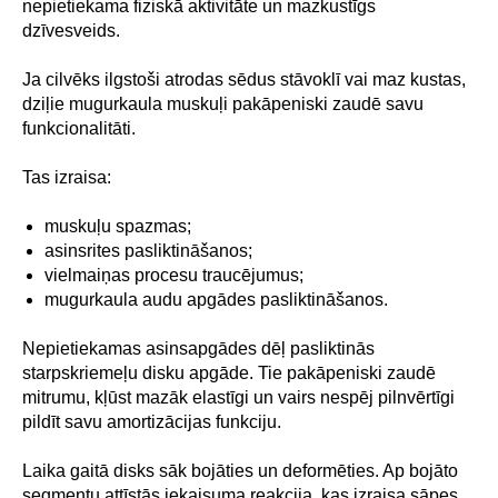
nepietiekama fiziskā aktivitāte un mazkustīgs
dzīvesveids.
Ja cilvēks ilgstoši atrodas sēdus stāvoklī vai maz kustas,
dziļie mugurkaula muskuļi pakāpeniski zaudē savu
funkcionalitāti.
Tas izraisa:
muskuļu spazmas;
asinsrites pasliktināšanos;
vielmaiņas procesu traucējumus;
mugurkaula audu apgādes pasliktināšanos.
Nepietiekamas asinsapgādes dēļ pasliktinās
starpskriemeļu disku apgāde. Tie pakāpeniski zaudē
mitrumu, kļūst mazāk elastīgi un vairs nespēj pilnvērtīgi
pildīt savu amortizācijas funkciju.
Laika gaitā disks sāk bojāties un deformēties. Ap bojāto
segmentu attīstās iekaisuma reakcija, kas izraisa sāpes