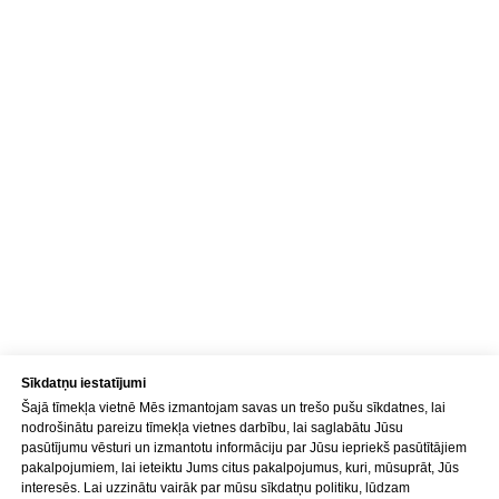
Konfidencialitātes politika
Pakalpojuma sniegšanas noteikumi
SIA "KINEZIS", Reģ. numurs
40203177590
Medicīnas iestādes kods
010001956
Fizioterapeits Rīgā | Dr. Bubnovska
centrs
© 2023. Visas tiesības aizsargātas.
Dr. Bubnovska centrs Rīgā
Sīkdatņu iestatījumi
Šajā tīmekļa vietnē Mēs izmantojam savas un trešo pušu sīkdatnes, lai
nodrošinātu pareizu tīmekļa vietnes darbību, lai saglabātu Jūsu
pasūtījumu vēsturi un izmantotu informāciju par Jūsu iepriekš pasūtītājiem
pakalpojumiem, lai ieteiktu Jums citus pakalpojumus, kuri, mūsuprāt, Jūs
interesēs. Lai uzzinātu vairāk par mūsu sīkdatņu politiku, lūdzam