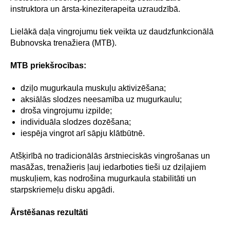
instruktora un ārsta-kineziterapeita uzraudzībā.
Lielākā daļa vingrojumu tiek veikta uz daudzfunkcionālā
Bubnovska trenažiera (MTB).
MTB priekšrocības:
dziļo mugurkaula muskuļu aktivizēšana;
aksiālās slodzes neesamība uz mugurkaulu;
droša vingrojumu izpilde;
individuāla slodzes dozēšana;
iespēja vingrot arī sāpju klātbūtnē.
Atšķirībā no tradicionālās ārstnieciskās vingrošanas un
masāžas, trenažieris ļauj iedarboties tieši uz dziļajiem
muskuļiem, kas nodrošina mugurkaula stabilitāti un
starpskriemeļu disku apgādi.
Ārstēšanas rezultāti