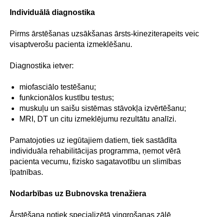
Individuālā diagnostika
Pirms ārstēšanas uzsākšanas ārsts-kineziterapeits veic
visaptverošu pacienta izmeklēšanu.
Diagnostika ietver:
miofasciālo testēšanu;
funkcionālos kustību testus;
muskuļu un saišu sistēmas stāvokļa izvērtēšanu;
MRI, DT un citu izmeklējumu rezultātu analīzi.
Pamatojoties uz iegūtajiem datiem, tiek sastādīta
individuāla rehabilitācijas programma, ņemot vērā
pacienta vecumu, fizisko sagatavotību un slimības
īpatnības.
Nodarbības uz Bubnovska trenažiera
Ārstēšana notiek specializētā vingrošanas zālē