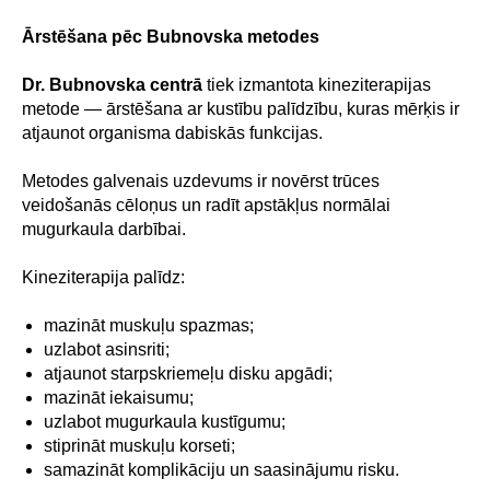
Ārstēšana pēc Bubnovska metodes
Dr. Bubnovska centrā
tiek izmantota kineziterapijas
metode — ārstēšana ar kustību palīdzību, kuras mērķis ir
atjaunot organisma dabiskās funkcijas.
Metodes galvenais uzdevums ir novērst trūces
veidošanās cēloņus un radīt apstākļus normālai
mugurkaula darbībai.
Kineziterapija palīdz:
mazināt muskuļu spazmas;
uzlabot asinsriti;
atjaunot starpskriemeļu disku apgādi;
mazināt iekaisumu;
uzlabot mugurkaula kustīgumu;
stiprināt muskuļu korseti;
samazināt komplikāciju un saasinājumu risku.