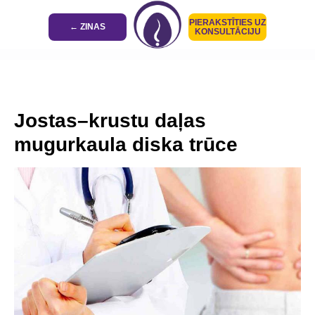
PIERAKSTĪTIES UZ
← ZINAS
KONSULTĀCIJU
Jostas–krustu daļas
mugurkaula diska trūce