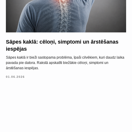
Adrese
Brīvības gatve 214B,
Rīga, Latvija
Kā nokļūt
Sāpes kaklā: cēloņi, simptomi un ārstēšanas
Tālrunis
iespējas
+371 23 271 732
Sāpes kaklā ir bieži sastopama problēma, īpaši cilvēkiem, kuri daudz laika
pavada pie datora. Rakstā apskatīti biežākie cēloņi, simptomi un
E-pasts
ārstēšanas iespējas.
info@bubnovsky.lv
01.06.2026
P–Pk : 8.00–22.00
S : 9.00–18.00
Sv : 10.00–15.00
Konfidencialitātes politika
Pakalpojuma sniegšanas noteikumi