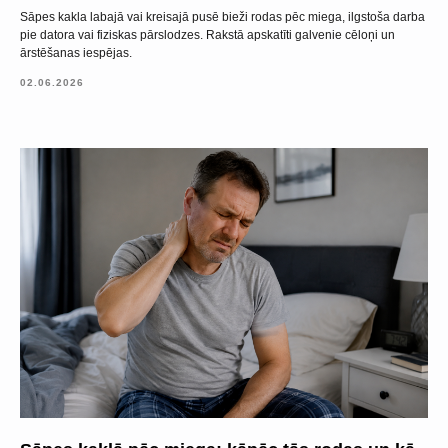
Sāpes kakla labajā vai kreisajā pusē bieži rodas pēc miega, ilgstoša darba
pie datora vai fiziskas pārslodzes. Rakstā apskatīti galvenie cēloņi un
ārstēšanas iespējas.
02.06.2026