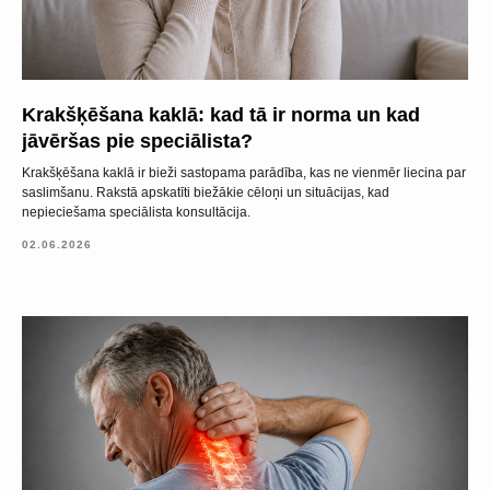
E-pasts*
Jūsu tālruņa numurs*
Krakšķēšana kaklā: kad tā ir norma un kad
jāvēršas pie speciālista?
+371
Krakšķēšana kaklā ir bieži sastopama parādība, kas ne vienmēr liecina par
Ziņojums (nav obligāts)
saslimšanu. Rakstā apskatīti biežākie cēloņi un situācijas, kad
nepieciešama speciālista konsultācija.
02.06.2026
NOSŪTĪT
Kontakti