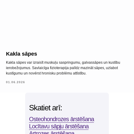
SIA "KINEZIS", Reģ. numurs
40203177590
Medicīnas iestādes kods
010001956
Fizioterapeits Rīgā | Dr. Bubnovska
centrs
© 2023. Visas tiesības aizsargātas.
Kakla sāpes
Dr. Bubnovska centrs Rīgā
Kakla sāpes var izraisīt muskuļu saspringumu, galvassāpes un kustību
ierobežojumus. Savlaicīga fizioterapija palīdz mazināt sāpes, uzlabot
kustīgumu un novērst hronisku problēmu attīstību.
01.06.2026
Skatiet arī:
Osteohondrozes ārstēšana
Locītavu sāpju ārstēšana
Artrozes ārstēšana