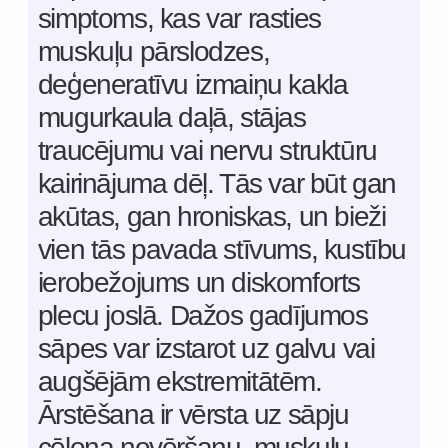
kairinājuma dēļ. Tās var būt gan
akūtas, gan hroniskas, un bieži
vien tās pavada stīvums, kustību
ierobežojums un diskomforts
plecu joslā. Dažos gadījumos
sāpes var izstarot uz galvu vai
augšējām ekstremitātēm.
Ārstēšana ir vērsta uz sāpju
cēloņa novēršanu, muskuļu
sasprindzinājuma mazināšanu
un kakla mugurkaula kustīguma
atjaunošanu.