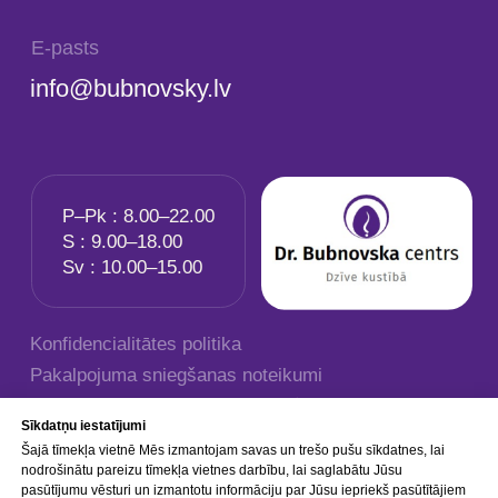
Sīkdatņu iestatījumi
Šajā tīmekļa vietnē Mēs izmantojam savas un trešo pušu sīkdatnes, lai
nodrošinātu pareizu tīmekļa vietnes darbību, lai saglabātu Jūsu
pasūtījumu vēsturi un izmantotu informāciju par Jūsu iepriekš pasūtītājiem