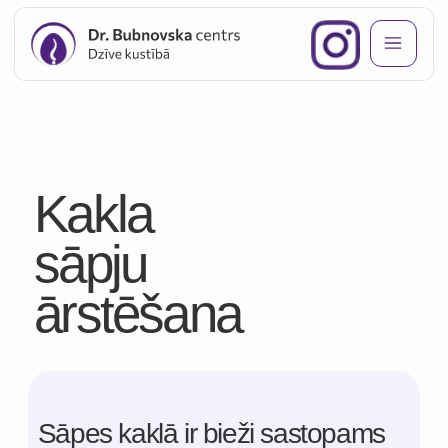
Kakla
sāpju
ārstēšana
Sāpes kaklā ir bieži sastopams
simptoms, kas var rasties
muskuļu pārslodzes,
deģeneratīvu izmaiņu kakla
mugurkaula daļā, stājas
traucējumu vai nervu struktūru