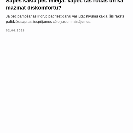
Sāpes kaklā pēc miega: kāpēc tās rodas un kā
mazināt diskomfortu?
Ja pēc pamošanās ir grūti pagriezt galvu vai jūtat stīvumu kaklā, šis raksts
palīdzēs saprast iespējamos cēloņus un risinājumus.
02.06.2026