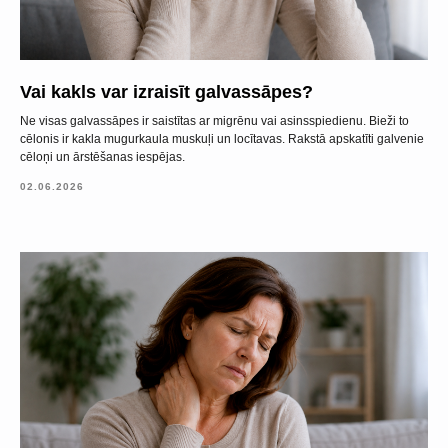
Vai kakls var izraisīt galvassāpes?
Ne visas galvassāpes ir saistītas ar migrēnu vai asinsspiedienu. Bieži to
cēlonis ir kakla mugurkaula muskuļi un locītavas. Rakstā apskatīti galvenie
cēloņi un ārstēšanas iespējas.
02.06.2026
Pierakstīties
uz konsultāciju
Jūsu vārds*