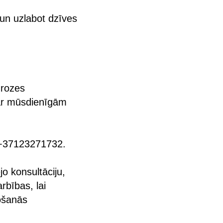
 un uzlabot dzīves
drozes
 ar mūsdienīgām
ni +37123271732.
o konsultāciju,
rbības, lai
ošanās