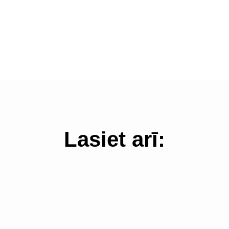
Lasiet arī:
Pierakstītie
uz konsultā