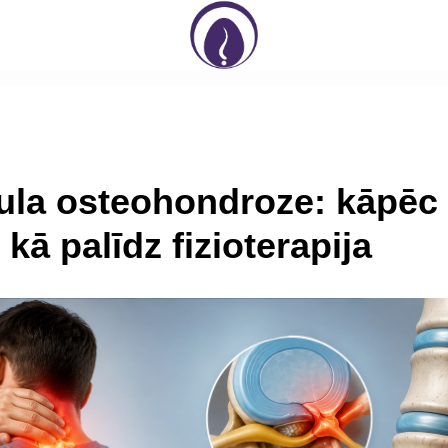
la osteohondroze: kāpēc
kā palīdz fizioterapija