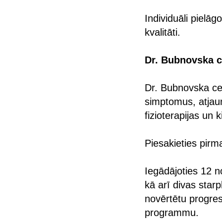
Individuāli pielā
kvalitāti.
Dr. Bubnovska c
Dr. Bubnovska ce
simptomus, atjau
fizioterapijas un
Piesakieties pirm
Iegādājoties 12 n
kā arī divas starp
novērtētu progre
programmu.