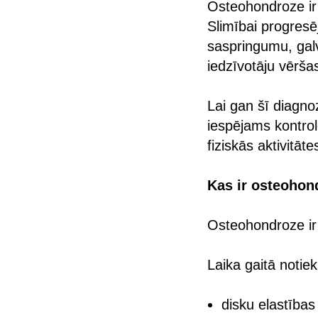
Osteohondroze ir
Slimībai progresē
saspringumu, galv
iedzīvotāju vērša
Lai gan šī diagnoz
iespējams kontrol
fiziskās aktivitā
Kas ir osteohon
Osteohondroze ir
Laika gaitā notiek
disku elastība