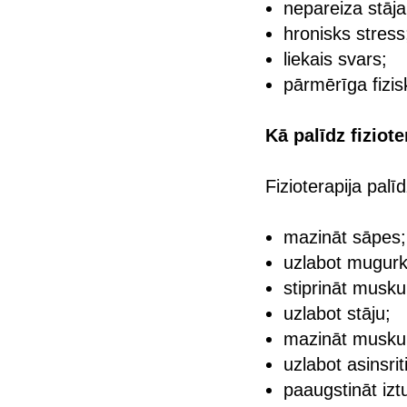
nepareiza stāja
hronisks stress
liekais svars;
pārmērīga fizis
Kā palīdz fiziote
Fizioterapija palīd
mazināt sāpes;
uzlabot mugurk
stiprināt musku
uzlabot stāju;
mazināt musku
uzlabot asinsriti
paaugstināt izt