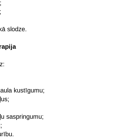
;
;
kā slodze.
rapija
z:
aula kustīgumu;
ļus;
ļu saspringumu;
;
urību.