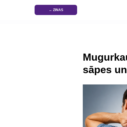
← ZINAS
Mugurkau
sāpes un 