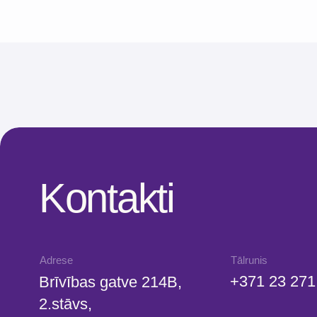
+371 23 271 732
Brīvības gatve 214B,
2.stāvs,
Rīga, Latvija
E-pasts
info@bubnovsky.l
Kā nokļūt
P–Pk : 8.00–
22.00
S : 9.00–18.00
Sv : 10.00–18.00
SIA "KINEZIS", Reģ. numurs 40203177590
Medicīnas iestādes kods 010001956
Fizioterapeits Rīgā | Dr. Bubnovska centrs
© 2023. Visas tiesības aizsargātas. Dr. Bubnovska centrs Rīgā