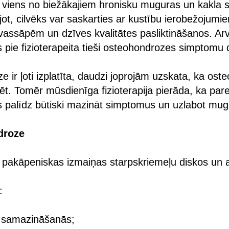
 viens no biežākajiem hronisku muguras un kakla s
jot, cilvēks var saskarties ar kustību ierobežojum
assāpēm un dzīves kvalitātes pasliktināšanos. Arv
s pie fizioterapeita tieši osteohondrozes simptomu 
e ir ļoti izplatīta, daudzi joprojām uzskata, ka os
ēt. Tomēr mūsdienīga fizioterapija pierāda, ka pare
tes palīdz būtiski mazināt simptomus un uzlabot mug
droze
 pakāpeniskas izmaiņas starpskriemeļu diskos un 
:
s samazināšanās;