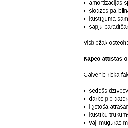
amortizācijas s
slodzes paliel
kustīguma sam
sāpju parādīša
Visbiežāk osteoho
Kāpēc attīstās 
Galvenie riska fak
sēdošs dzīvesv
darbs pie dator
ilgstoša atraša
kustību trūkum
vāji muguras m