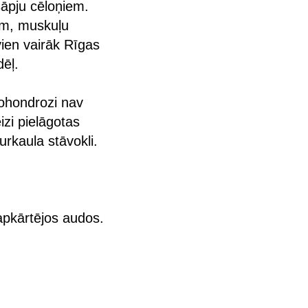
āpju cēloņiem.
iem, muskuļu
ien vairāk Rīgas
dēļ.
teohondrozi nav
izi pielāgotas
urkaula stāvokli.
apkārtējos audos.