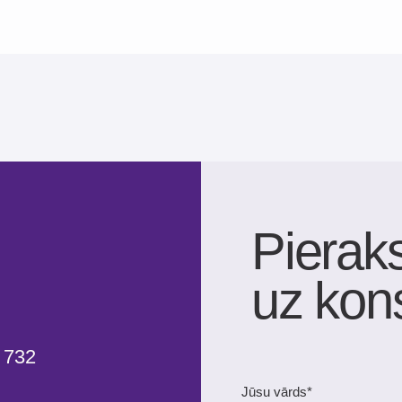
Jūsu vārds*
v
E-pasts*
Jūsu tālruņa numurs*
+371
Ziņojums (nav obligāts)
NOSŪTĪT
Pakalpojuma sniegšanas noteikumi
K