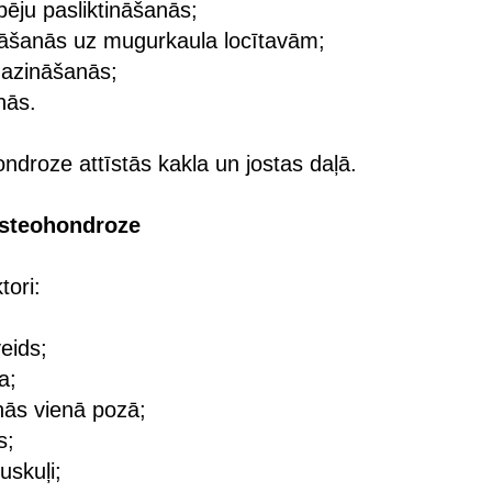
pēju pasliktināšanās;
ināšanās uz mugurkaula locītavām;
azināšanās;
nās.
ndroze attīstās kakla un jostas daļā.
osteohondroze
tori:
eids;
a;
nās vienā pozā;
s;
uskuļi;