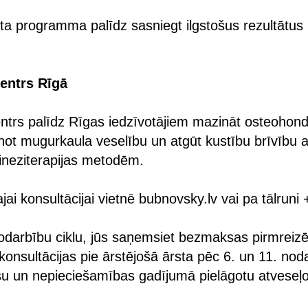
gota programma palīdz sasniegt ilgstošus rezultātus
entrs Rīgā
ntrs palīdz Rīgas iedzīvotājiem mazināt osteohon
not mugurkaula veselību un atgūt kustību brīvību
 kineziterapijas metodēm.
ajai konsultācijai vietnē bubnovsky.lv vai pa tālru
odarbību ciklu, jūs saņemsiet bezmaksas pirmreizēj
konsultācijas pie ārstējošā ārsta pēc 6. un 11. noda
su un nepieciešamības gadījumā pielāgotu atveseļ