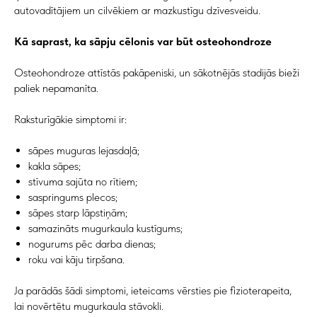
autovadītājiem un cilvēkiem ar mazkustīgu dzīvesveidu.
Kā saprast, ka sāpju cēlonis var būt osteohondroze
Osteohondroze attīstās pakāpeniski, un sākotnējās stadijās bieži
paliek nepamanīta.
Raksturīgākie simptomi ir:
sāpes muguras lejasdaļā;
kakla sāpes;
stīvuma sajūta no rītiem;
saspringums plecos;
sāpes starp lāpstiņām;
samazināts mugurkaula kustīgums;
nogurums pēc darba dienas;
roku vai kāju tirpšana.
Ja parādās šādi simptomi, ieteicams vērsties pie fizioterapeita,
lai novērtētu mugurkaula stāvokli.