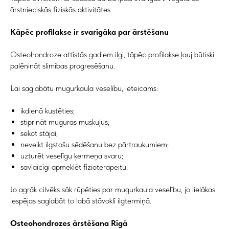
ārstnieciskās fiziskās aktivitātes.
Kāpēc profilakse ir svarīgāka par ārstēšanu
Osteohondroze attīstās gadiem ilgi, tāpēc profilakse ļauj būtiski
palēnināt slimības progresēšanu.
Lai saglabātu mugurkaula veselību, ieteicams:
ikdienā kustēties;
stiprināt muguras muskuļus;
sekot stājai;
neveikt ilgstošu sēdēšanu bez pārtraukumiem;
uzturēt veselīgu ķermeņa svaru;
savlaicīgi apmeklēt fizioterapeitu.
Jo agrāk cilvēks sāk rūpēties par mugurkaula veselību, jo lielākas
iespējas saglabāt to labā stāvoklī ilgtermiņā.
Osteohondrozes ārstēšana Rīgā