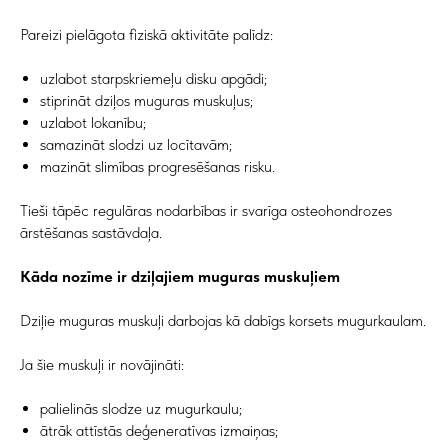
Pareizi pielāgota fiziskā aktivitāte palīdz:
uzlabot starpskriemeļu disku apgādi;
stiprināt dziļos muguras muskuļus;
uzlabot lokanību;
samazināt slodzi uz locītavām;
mazināt slimības progresēšanas risku.
Tieši tāpēc regulāras nodarbības ir svarīga osteohondrozes
ārstēšanas sastāvdaļa.
Kāda nozīme ir dziļajiem muguras muskuļiem
Dziļie muguras muskuļi darbojas kā dabīgs korsets mugurkaulam.
Ja šie muskuļi ir novājināti:
palielinās slodze uz mugurkaulu;
ātrāk attīstās deģeneratīvas izmaiņas;