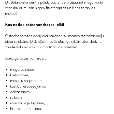
Dr. Bubnovska centrs palīdz pacientiem atjaunot mugurkaula
veselību ar mūsdienīgām fizioterapijas un kineziterapijas
metodēm.
Kas notiek osteohondrozes laikā
Osteohondrozes gadījumā pakāpeniski mainās starpskriemeļu
disku struktūra. Diski kļūst mazāk elastīgi, sliktāk iztur slodzi un
zaudē daļu no savām amortizācijas īpašībām.
Laika gaitā tas var izraisīt:
muguras sāpes;
kakla sāpes;
muskuļu saspringumu;
kustību ierobežojumus;
galvassāpes;
reiboni;
roku vai kāju tirpšanu;
hronisku nogurumu.