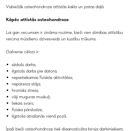
Visbiežāk osteohondroze attīstās kakla un jostas daļā.
Kāpēc attīstās osteohondroze
Lai gan vecumam ir zināma nozīme, bieži vien slimības attīstību
veicina mūsdienu dzīvesveids un kustību trūkums.
Galvenie cēloņi ir:
sēdošs darbs;
ilgstošs darbs pie datora;
nepietiekamas fiziskās aktivitātes;
nepareiza stāja;
hronisks stress;
vāji muguras muskuļi;
liekais svars;
fiziska pārslodze;
ilgstoša atrašanās vienā pozā.
Īpaši bieži osteohondroze tiek diagnosticēta biroja darbiniekiem,