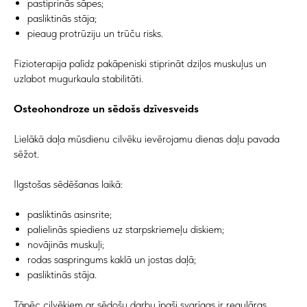
pastiprinās sāpes;
pasliktinās stāja;
pieaug protrūziju un trūču risks.
Fizioterapija palīdz pakāpeniski stiprināt dziļos muskuļus un
uzlabot mugurkaula stabilitāti.
Osteohondroze un sēdošs dzīvesveids
Lielākā daļa mūsdienu cilvēku ievērojamu dienas daļu pavada
sēžot.
Ilgstošas sēdēšanas laikā:
pasliktinās asinsrite;
palielinās spiediens uz starpskriemeļu diskiem;
novājinās muskuļi;
rodas saspringums kaklā un jostas daļā;
pasliktinās stāja.
Tāpēc cilvēkiem ar sēdošu darbu īpaši svarīgas ir regulāras