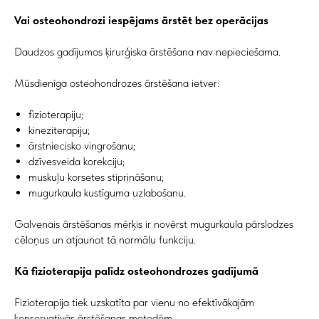
Vai osteohondrozi iespējams ārstēt bez operācijas
Daudzos gadījumos ķirurģiska ārstēšana nav nepieciešama.
Mūsdienīga osteohondrozes ārstēšana ietver:
fizioterapiju;
kineziterapiju;
ārstniecisko vingrošanu;
dzīvesveida korekciju;
muskuļu korsetes stiprināšanu;
mugurkaula kustīguma uzlabošanu.
Galvenais ārstēšanas mērķis ir novērst mugurkaula pārslodzes
cēloņus un atjaunot tā normālu funkciju.
Kā fizioterapija palīdz osteohondrozes gadījumā
Fizioterapija tiek uzskatīta par vienu no efektīvākajām
konservatīvās ārstēšanas metodēm.