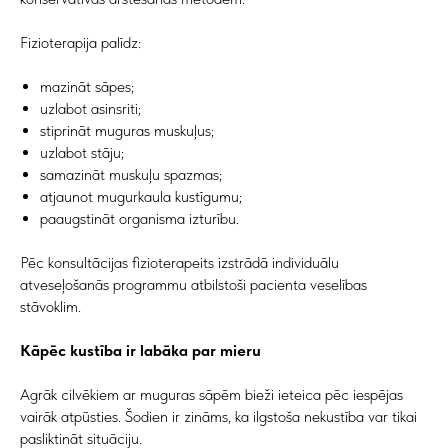
Fizioterapija palīdz:
mazināt sāpes;
uzlabot asinsriti;
stiprināt muguras muskuļus;
uzlabot stāju;
samazināt muskuļu spazmas;
atjaunot mugurkaula kustīgumu;
paaugstināt organisma izturību.
Pēc konsultācijas fizioterapeits izstrādā individuālu
atveseļošanās programmu atbilstoši pacienta veselības
stāvoklim.
Kāpēc kustība ir labāka par mieru
Agrāk cilvēkiem ar muguras sāpēm bieži ieteica pēc iespējas
vairāk atpūsties. Šodien ir zināms, ka ilgstoša nekustība var tikai
pasliktināt situāciju.