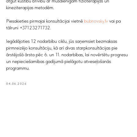
atgūt kustību brīvību ar mūsdienīgām fizioterapijas un
kineziterapijas metodēm.
Piesakieties pirmajai konsultācijai vietnē
bubnovsky.lv
vai pa
tālruni +37123271732.
Iegādājoties 12 nodarbību ciklu, jūs saņemsiet bezmaksas
pirmreizējo konsultāciju, kā arī divas starpkonsultācijas pie
ārstējošā ārsta pēc 6. un 11. nodarbības, lai novērtētu progresu
un nepieciešamības gadījumā pielāgotu atveseļošanās
programmu.
04.06.2026