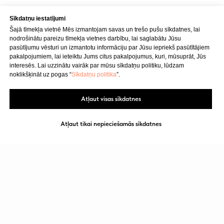
Sīkdatņu iestatījumi
Šajā tīmekļa vietnē Mēs izmantojam savas un trešo pušu sīkdatnes, lai
nodrošinātu pareizu tīmekļa vietnes darbību, lai saglabātu Jūsu
pasūtījumu vēsturi un izmantotu informāciju par Jūsu iepriekš pasūtītājiem
pakalpojumiem, lai ieteiktu Jums citus pakalpojumus, kuri, mūsuprāt, Jūs
interesēs. Lai uzzinātu vairāk par mūsu sīkdatņu politiku, lūdzam
noklikšķināt uz pogas “
Sīkdatņu politika
”.
Atļaut visas sīkdatnes
Atļaut tikai nepieciešamās sīkdatnes