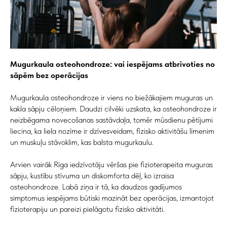
Mugurkaula osteohondroze: vai iespējams atbrīvoties no
sāpēm bez operācijas
Mugurkaula osteohondroze ir viens no biežākajiem muguras un
kakla sāpju cēloņiem. Daudzi cilvēki uzskata, ka osteohondroze ir
neizbēgama novecošanas sastāvdaļa, tomēr mūsdienu pētījumi
liecina, ka liela nozīme ir dzīvesveidam, fizisko aktivitāšu līmenim
un muskuļu stāvoklim, kas balsta mugurkaulu.
Arvien vairāk Rīga iedzīvotāju vēršas pie fizioterapeita muguras
sāpju, kustību stīvuma un diskomforta dēļ, ko izraisa
osteohondroze. Labā ziņa ir tā, ka daudzos gadījumos
simptomus iespējams būtiski mazināt bez operācijas, izmantojot
fizioterapiju un pareizi pielāgotu fizisko aktivitāti.