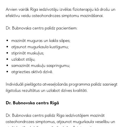
Arvien vairāk Rīga iedzīvotāju izvēlas fizioterapiju kā drošu un
efektīvu veidu osteohondrozes simptomu mazināšanai.
Dr. Bubnovska centrs palīdz pacientiem:
mazināt muguras un kakla sāpes;
atjaunot mugurkaula kustīgumu;
stiprināt muskuļus;
uzlabot stāju;
samazināt muskuļu saspringumu;
atgriezties aktīvā dzīvē.
Individuāli pielāgota atveseļošanās programma palīdz sasniegt
ilgstošus rezultātus un uzlabot dzīves kvalitāti.
Dr. Bubnovska centrs Rīgā
Dr. Bubnovska centrs palīdz Rīga iedzīvotājiem mazināt
osteohondrozes simptomus, atjaunot mugurkaula veselību un