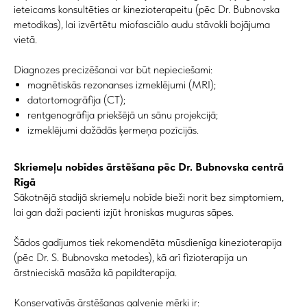
ieteicams konsultēties ar kinezioterapeitu (pēc Dr. Bubnovska
metodikas), lai izvērtētu miofasciālo audu stāvokli bojājuma
vietā.
Diagnozes precizēšanai var būt nepieciešami:
magnētiskās rezonanses izmeklējumi (MRI);
datortomogrāfija (CT);
rentgenogrāfija priekšējā un sānu projekcijā;
izmeklējumi dažādās ķermeņa pozīcijās.
Skriemeļu nobīdes ārstēšana pēc Dr. Bubnovska centrā
Rīgā
Sākotnējā stadijā skriemeļu nobīde bieži norit bez simptomiem,
lai gan daži pacienti izjūt hroniskas muguras sāpes.
Šādos gadījumos tiek rekomendēta mūsdienīga kinezioterapija
(pēc Dr. S. Bubnovska metodes), kā arī fizioterapija un
ārstnieciskā masāža kā papildterapija.
Konservatīvās ārstēšanas galvenie mērķi ir: