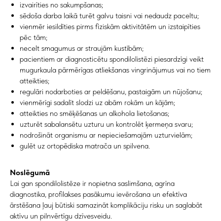
izvairīties no sakumpšanas;
Rīga, Latvija
sēdoša darba laikā turēt galvu taisni vai nedaudz paceltu;
Kā nokļūt
vienmēr iesildīties pirms fiziskām aktivitātēm un izstaipīties
pēc tām;
necelt smagumus ar straujām kustībām;
Tālrunis
pacientiem ar diagnosticētu spondilolistēzi piesardzīgi veikt
+371 23 271 732
mugurkaula pārmērīgas atliekšanas vingrinājumus vai no tiem
atteikties;
E-pasts
regulāri nodarboties ar peldēšanu, pastaigām un nūjošanu;
info@bubnovsky.lv
vienmērīgi sadalīt slodzi uz abām rokām un kājām;
atteikties no smēķēšanas un alkohola lietošanas;
uzturēt sabalansētu uzturu un kontrolēt ķermeņa svaru;
nodrošināt organismu ar nepieciešamajām uzturvielām;
P–Pk : 8.00–22.00
gulēt uz ortopēdiska matrača un spilvena.
S : 9.00–18.00
Sv : 10.00–15.00
Noslēgumā
Konfidencialitātes politika
Lai gan spondilolistēze ir nopietna saslimšana, agrīna
Pakalpojuma sniegšanas noteikumi
diagnostika, profilakses pasākumu ievērošana un efektīva
ārstēšana ļauj būtiski samazināt komplikāciju risku un saglabāt
aktīvu un pilnvērtīgu dzīvesveidu.