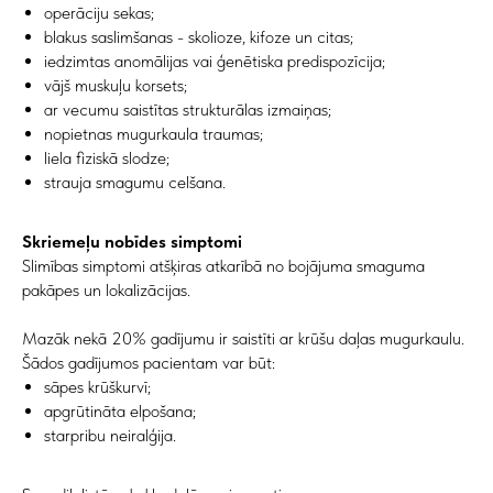
operāciju sekas;
blakus saslimšanas - skolioze, kifoze un citas;
iedzimtas anomālijas vai ģenētiska predispozīcija;
vājš muskuļu korsets;
ar vecumu saistītas strukturālas izmaiņas;
nopietnas mugurkaula traumas;
liela fiziskā slodze;
strauja smagumu celšana.
Skriemeļu nobīdes simptomi
Slimības simptomi atšķiras atkarībā no bojājuma smaguma
pakāpes un lokalizācijas.
Mazāk nekā 20% gadījumu ir saistīti ar krūšu daļas mugurkaulu.
Šādos gadījumos pacientam var būt:
sāpes krūškurvī;
apgrūtināta elpošana;
starpribu neiralģija.