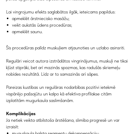
Lai vingrojumu efekts saglabātos ilgāk, ieteicams papildus:
apmeklēt ārstniecisko masāžu;
veikt aukstās ūdens procedūras;
apmeklēt saunu.
Šīs procedūras palīdz muskuļiem atjaunoties un uzlabo asinsriti.
Regulāri veicot autora izstrādātos vingrinājumus, muskuļi ne tikai
kļūst stiprāki, bet arī mazinās spazmas, kas radušās skriemeļu
Pierakstīties
nobīdes rezultātā. Līdz ar to samazinās arī sāpes.
uz konsultāciju
Pareizas kustības un regulāras nodarbības pozitīvi ietekmē
vispārējo pašsajūtu un kalpo kā efektīva profilakse citām
izplatītām mugurkaula saslimšanām.
Jūsu vārds*
Komplikācijas
Ja netiek veikta atbilstoša ārstēšana, slimība progresē un var
E-pasts*
izraisīt:
mugurkaula balsta segmentu dekompensāciju;