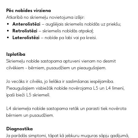
Pēc nobīdes virziena
Atkarībā no skriemeļu novietojuma izšķir:
Anterolistēzi
– augšējais skriemelis nobīdās uz priekšu;
Retrolistēzi
– skriemelis nobīdās atpakaļ;
Laterolistēzi
– nobīde pa labi vai pa kreisi.
Izplatība
Skriemeļu nobīde sastopama aptuveni vienam no desmit
cilvēkiem - bērniem, pusaudžiem un pieaugušajiem.
Jo vecāks ir cilvēks, jo lielāka ir saslimšanas iespējamība.
Pieaugušajiem visbiežāk nobīde novērojama L5 un L4 līmenī,
īpaši bieži L5 skriemelī.
L4 skriemeļa nobīde sastopama retāk un parasti tiek novērota
bērniem un pusaudžiem.
Diagnostika
Ja parādās simptomi, tāpat kā jebkuru muguras sāpju gadījumā,