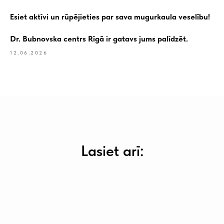
SIA "KINEZIS", Reģ. numurs
40203177590
Esiet aktīvi un rūpējieties par sava mugurkaula veselību!
Medicīnas iestādes kods 010001956
Fizioterapeits Rīgā | Dr. Bubnovska
Dr. Bubnovska centrs Rīgā ir gatavs jums palīdzēt.
centrs
© 2023. Visas tiesības aizsargātas.
12.06.2026
Dr. Bubnovska centrs Rīgā
Lasiet arī: