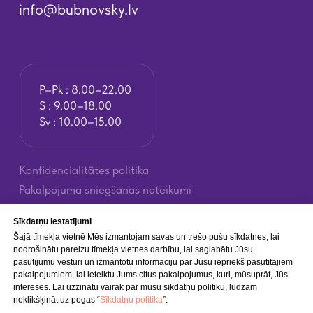
Sīkdatņu iestatījumi
Šajā tīmekļa vietnē Mēs izmantojam savas un trešo pušu sīkdatnes, lai
nodrošinātu pareizu tīmekļa vietnes darbību, lai saglabātu Jūsu
pasūtījumu vēsturi un izmantotu informāciju par Jūsu iepriekš pasūtītājiem
pakalpojumiem, lai ieteiktu Jums citus pakalpojumus, kuri, mūsuprāt, Jūs
interesēs. Lai uzzinātu vairāk par mūsu sīkdatņu politiku, lūdzam
noklikšķināt uz pogas “
Sīkdatņu politika
”.