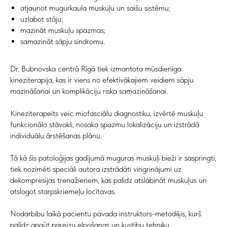
atjaunot mugurkaula muskuļu un saišu sistēmu;
uzlabot stāju;
mazināt muskuļu spazmas;
samazināt sāpju sindromu.
Dr. Bubnovska centrā Rīgā tiek izmantota mūsdienīga
kineziterapija, kas ir viens no efektīvākajiem veidiem sāpju
mazināšanai un komplikāciju riska samazināšanai.
Kineziterapeits veic miofasciālu diagnostiku, izvērtē muskuļu
funkcionālo stāvokli, nosaka spazmu lokalizāciju un izstrādā
individuālu ārstēšanas plānu.
Tā kā šīs patoloģijas gadījumā muguras muskuļi bieži ir saspringti,
tiek nozīmēti speciāli autora izstrādāti vingrinājumi uz
dekompresijas trenažieriem, kas palīdz atslābināt muskuļus un
atslogot starpskriemeļu locītavas.
Nodarbību laikā pacientu pavada instruktors-metodiķis, kurš
palīdz apgūt pareizu elpošanas un kustību tehniku.