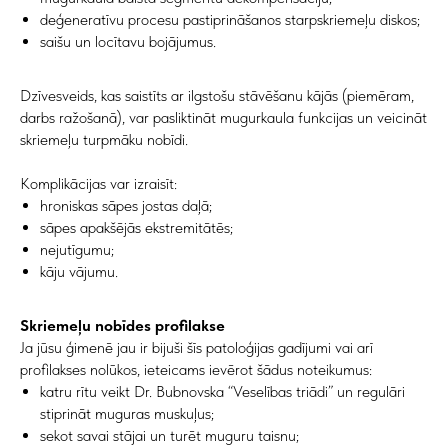
deģeneratīvu procesu pastiprināšanos starpskriemeļu diskos;
saišu un locītavu bojājumus.
Jūsu tālruņa numurs*
+371
Dzīvesveids, kas saistīts ar ilgstošu stāvēšanu kājās (piemēram,
darbs ražošanā), var pasliktināt mugurkaula funkcijas un veicināt
Ziņojums (nav obligāts)
skriemeļu turpmāku nobīdi.
Komplikācijas var izraisīt:
hroniskas sāpes jostas daļā;
sāpes apakšējās ekstremitātēs;
NOSŪTĪT
nejutīgumu;
kāju vājumu.
Skriemeļu nobīdes profilakse
Kontakti
Ja jūsu ģimenē jau ir bijuši šīs patoloģijas gadījumi vai arī
profilakses nolūkos, ieteicams ievērot šādus noteikumus:
katru rītu veikt Dr. Bubnovska “Veselības triādi” un regulāri
stiprināt muguras muskuļus;
Adrese
sekot savai stājai un turēt muguru taisnu;
Brīvības gatve 214B,