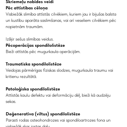
Skriemeļu nobīdes veidi
Pēc attīstības cēloņa
Visbiežāk slimība attīstās cilvēkiem, kuriem jau ir bijušas balsta
un kustību aparāta saslimšanas, vai arī veseliem cilvēkiem pēc
nopietnām traumām.
Izšķir sešus slimības veidus.
Pēcoperācijas spondilolistēze
Bieži attīstās pēc mugurkaula operācijām.
Traumatiska spondilolistēze
Veidojas pārmērīgas fiziskas slodzes, mugurkaula traumu vai
kritienu rezultātā.
Patoloģiska spondilolistēze
Attīstās kaulu defektu vai deformāciju dēļ, bieži kā audzēju
sekas.
Deģeneratīva (viltus) spondilolistēze
Parasti rodas osteohondrozes vai spondiloartrozes fona un
visbiežāk skar jostas daļu.