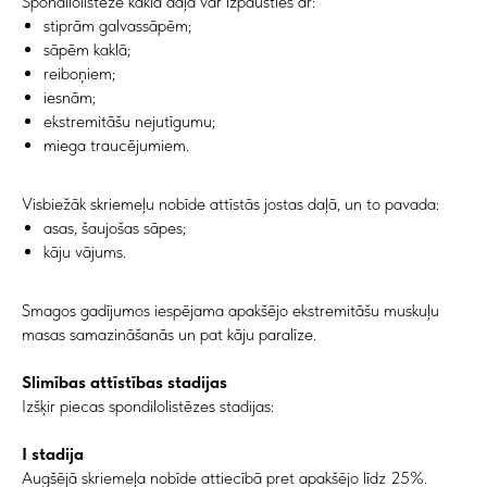
Spondilolistēze kakla daļā var izpausties ar:
stiprām galvassāpēm;
sāpēm kaklā;
reiboņiem;
iesnām;
ekstremitāšu nejutīgumu;
miega traucējumiem.
Visbiežāk skriemeļu nobīde attīstās jostas daļā, un to pavada:
asas, šaujošas sāpes;
kāju vājums.
Smagos gadījumos iespējama apakšējo ekstremitāšu muskuļu
masas samazināšanās un pat kāju paralīze.
Slimības attīstības stadijas
Izšķir piecas spondilolistēzes stadijas:
I stadija
Augšējā skriemeļa nobīde attiecībā pret apakšējo līdz 25%.