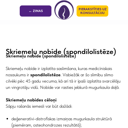
PIERAKSTĪTIES UZ
← ZINAS
KONSULTĀCIJU
Skriemeļu nobīde (spondilolistēze)
Skriemeļu nobīde (spondilolistēze)
Skriemeļu nobīde ir izplatīta saslimšana, kuras medicīniskais
nosaukums ir
spondilolistēze
. Visbiežāk ar šo slimību slimo
cilvēki pēc 45 gadu vecuma, kā arī tā ir īpaši izplatīta svarcēlāju
un vingrotāju vidū. Nobīde var rasties jebkurā mugurkaula daļā.
Skriemeļu nobīdes cēloņi
Sāpju rašanās iemesli var būt dažādi:
deģeneratīvi-distrofiskas izmaiņas mugurkaula struktūrā
(piemēram, osteohondrozes rezultātā);