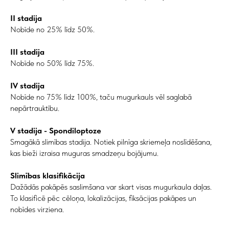
II stadija
Nobīde no 25% līdz 50%.
III stadija
Nobīde no 50% līdz 75%.
IV stadija
Nobīde no 75% līdz 100%, taču mugurkauls vēl saglabā
nepārtrauktību.
V stadija - Spondiloptoze
Smagākā slimības stadija. Notiek pilnīga skriemeļa noslīdēšana,
kas bieži izraisa muguras smadzeņu bojājumu.
Slimības klasifikācija
Dažādās pakāpēs saslimšana var skart visas mugurkaula daļas.
To klasificē pēc cēloņa, lokalizācijas, fiksācijas pakāpes un
nobīdes virziena.