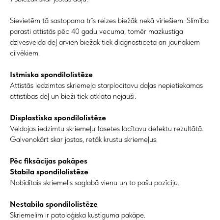
Sievietēm tā sastopama trīs reizes biežāk nekā vīriešiem. Slimība
parasti attīstās pēc 40 gadu vecuma, tomēr mazkustīga
dzīvesveida dēļ arvien biežāk tiek diagnosticēta arī jaunākiem
cilvēkiem.
Istmiska spondilolistēze
Attīstās iedzimtas skriemeļa starplocītavu daļas nepietiekamas
attīstības dēļ un bieži tiek atklāta nejauši.
Displastiska spondilolistēze
Veidojas iedzimtu skriemeļu fasetes locītavu defektu rezultātā.
Galvenokārt skar jostas, retāk krustu skriemeļus.
Pēc fiksācijas pakāpes
Stabila spondilolistēze
Nobīdītais skriemelis saglabā vienu un to pašu pozīciju.
Nestabila spondilolistēze
Skriemelim ir patoloģiska kustīguma pakāpe.