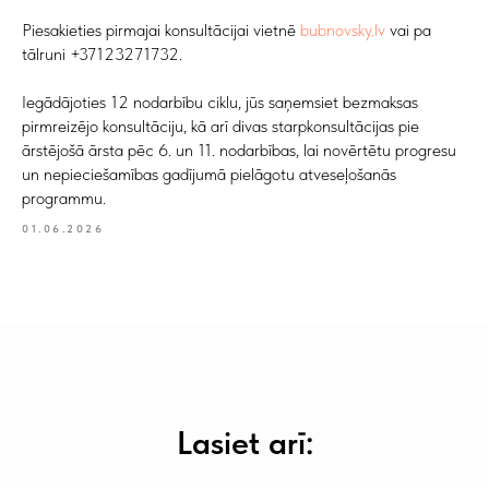
+371 23 271 732
Piesakieties pirmajai konsultācijai vietnē
bubnovsky.lv
vai pa
tālruni +37123271732.
E-pasts
info@bubnovsky.lv
Iegādājoties 12 nodarbību ciklu, jūs saņemsiet bezmaksas
pirmreizējo konsultāciju, kā arī divas starpkonsultācijas pie
ārstējošā ārsta pēc 6. un 11. nodarbības, lai novērtētu progresu
un nepieciešamības gadījumā pielāgotu atveseļošanās
P–Pk : 8.00–22.00
programmu.
S : 9.00–18.00
Sv : 10.00–15.00
01.06.2026
Konfidencialitātes politika
Pakalpojuma sniegšanas noteikumi
SIA "KINEZIS", Reģ. numurs
40203177590
Medicīnas iestādes kods 010001956
Fizioterapeits Rīgā | Dr. Bubnovska
Lasiet arī:
centrs
© 2023. Visas tiesības aizsargātas.
Dr. Bubnovska centrs Rīgā