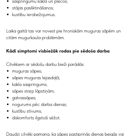
saspringumu kaklā un plecos;
stājas pasliktināšanos;
kustību ierobežojumus.
Laika gaitā tas var novest pie hroniskām muguras sāpēm un
citām mugurkaula problēmām.
Kādi simptomi visbiežāk rodas pie sēdoša darba
Cilvēkiem ar sēdošu darbu bieži parādās:
muguras sāpes;
sāpes muguras lejasdaļā;
kakla saspringums;
sāpes starp lāpstiņām;
galvassāpes;
nogurums pēc darba dienas;
kustību stīvums;
diskomforts ilgstoši sēžot.
Daudzi cilvēki pamana, ka sāpes pastiprinās dienas beigās vai