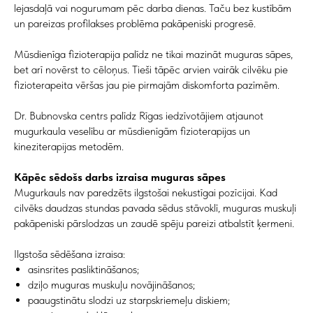
lejasdaļā vai nogurumam pēc darba dienas. Taču bez kustībām
un pareizas profilakses problēma pakāpeniski progresē.
Mūsdienīga fizioterapija palīdz ne tikai mazināt muguras sāpes,
bet arī novērst to cēloņus. Tieši tāpēc arvien vairāk cilvēku pie
fizioterapeita vēršas jau pie pirmajām diskomforta pazīmēm.
Dr. Bubnovska centrs palīdz Rīgas iedzīvotājiem atjaunot
mugurkaula veselību ar mūsdienīgām fizioterapijas un
kineziterapijas metodēm.
Kāpēc sēdošs darbs izraisa muguras sāpes
Mugurkauls nav paredzēts ilgstošai nekustīgai pozīcijai. Kad
cilvēks daudzas stundas pavada sēdus stāvoklī, muguras muskuļi
pakāpeniski pārslodzas un zaudē spēju pareizi atbalstīt ķermeni.
Ilgstoša sēdēšana izraisa:
asinsrites pasliktināšanos;
dziļo muguras muskuļu novājināšanos;
paaugstinātu slodzi uz starpskriemeļu diskiem;