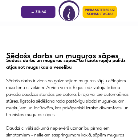
PIERAKSTĪTIES UZ
← ZINAS
KONSULTĀCIJU
Sēdošs darbs un muguras sāpes
Sēdošs darbs un muguras sāpes: kā fizioterapija palīdz
atjaunot mugurkaula veselību
Sēdošs darbs ir viens no galvenajiem muguras sāpju cēloņiem
mūsdienu cilvēkiem. Arvien vairāk Rīgas iedzīvotāju ikdienā
pavada daudzas stundas pie datora, birojā vai pie automašīnas
stūres. Ilgstoša sēdēšana rada pastāvīgu slodzi mugurkaulam,
muskuļiem un locītavām, kas pakāpeniski izraisa diskomfortu un
hroniskas muguras sāpes.
Daudzi cilvēki sākumā nepievērš uzmanību pirmajiem
simptomiem - nelielam saspringumam kaklā, sāpēm muguras