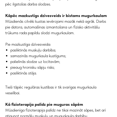
pēc ilgstošas darba slodzes.
Kāpēc mazkustīgs dzīvesveids ir bīstams mugurkaulam
Mūsdienās cilvēki kustas ievērojami mazāk nekā agrāk. Darbs
pie datora, automašīnas izmantošana un fizisko aktivitāšu
trūkums rada papildu slodzi mugurkaulam.
Pie mazkustīga dzīvesveida:
pasliktinās muskuļu darbība;
samazinās mugurkaula kustīgums;
palielinās slodze uz locītavām;
pieaug hronisku sāpju risks;
pasliktinās stāja.
Tieši tāpēc regulāras kustības ir tik svarīgas mugurkaula
veselībai.
Kā fizioterapija palīdz pie muguras sāpēm
Mūsdienīga fizioterapija palīdz ne tikai mazināt sāpes, bet arī
atjaunot normālu muskuļu un mugurkaula darbību.