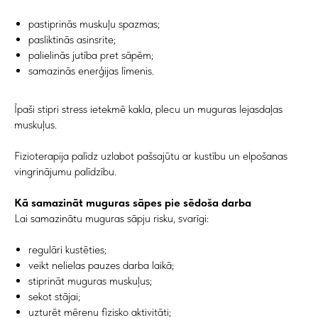
pastiprinās muskuļu spazmas;
pasliktinās asinsrite;
palielinās jutība pret sāpēm;
samazinās enerģijas līmenis.
Īpaši stipri stress ietekmē kakla, plecu un muguras lejasdaļas
muskuļus.
Fizioterapija palīdz uzlabot pašsajūtu ar kustību un elpošanas
vingrinājumu palīdzību.
Kā samazināt muguras sāpes pie sēdoša darba
Lai samazinātu muguras sāpju risku, svarīgi:
regulāri kustēties;
veikt nelielas pauzes darba laikā;
stiprināt muguras muskuļus;
sekot stājai;
uzturēt mērenu fizisko aktivitāti;