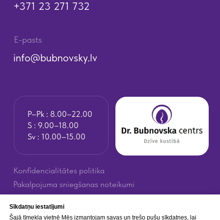
Sīkdatņu iestatījumi
Šajā tīmekļa vietnē Mēs izmantojam savas un trešo pušu sīkdatnes, lai