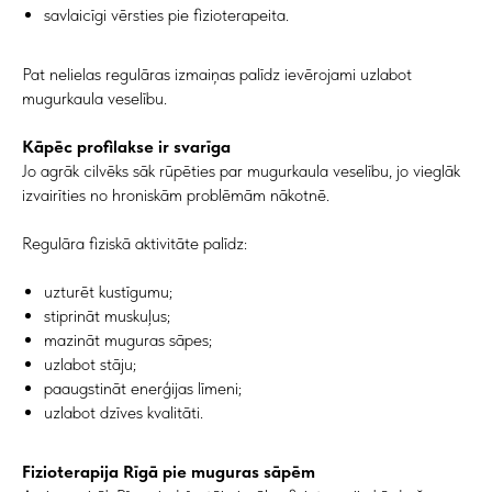
savlaicīgi vērsties pie fizioterapeita.
Pat nelielas regulāras izmaiņas palīdz ievērojami uzlabot
mugurkaula veselību.
Pierakstīties
Kāpēc profilakse ir svarīga
uz konsultāciju
Jo agrāk cilvēks sāk rūpēties par mugurkaula veselību, jo vieglāk
izvairīties no hroniskām problēmām nākotnē.
Jūsu vārds*
Regulāra fiziskā aktivitāte palīdz:
uzturēt kustīgumu;
stiprināt muskuļus;
E-pasts*
mazināt muguras sāpes;
uzlabot stāju;
paaugstināt enerģijas līmeni;
uzlabot dzīves kvalitāti.
Jūsu tālruņa numurs*
+371
Fizioterapija Rīgā pie muguras sāpēm