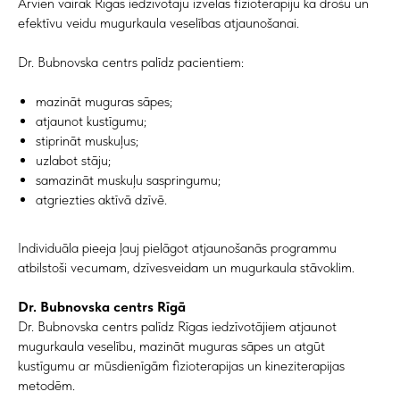
Arvien vairāk Rīgas iedzīvotāju izvēlas fizioterapiju kā drošu un
Ziņojums (nav obligāts)
efektīvu veidu mugurkaula veselības atjaunošanai.
Dr. Bubnovska centrs palīdz pacientiem:
NOSŪTĪT
mazināt muguras sāpes;
atjaunot kustīgumu;
stiprināt muskuļus;
uzlabot stāju;
samazināt muskuļu saspringumu;
atgriezties aktīvā dzīvē.
Kontakti
Individuāla pieeja ļauj pielāgot atjaunošanās programmu
atbilstoši vecumam, dzīvesveidam un mugurkaula stāvoklim.
Adrese
Brīvības gatve 214B,
Dr. Bubnovska centrs Rīgā
Rīga, Latvija
Dr. Bubnovska centrs palīdz Rīgas iedzīvotājiem atjaunot
Kā nokļūt
mugurkaula veselību, mazināt muguras sāpes un atgūt
kustīgumu ar mūsdienīgām fizioterapijas un kineziterapijas
metodēm.
Tālrunis