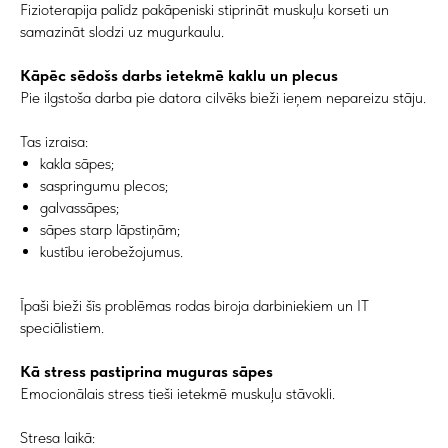
Fizioterapija palīdz pakāpeniski stiprināt muskuļu korseti un
samazināt slodzi uz mugurkaulu.
Kāpēc sēdošs darbs ietekmē kaklu un plecus
Pie ilgstoša darba pie datora cilvēks bieži ieņem nepareizu stāju.
Tas izraisa:
kakla sāpes;
saspringumu plecos;
galvassāpes;
sāpes starp lāpstiņām;
kustību ierobežojumus.
Īpaši bieži šīs problēmas rodas biroja darbiniekiem un IT
speciālistiem.
Kā stress pastiprina muguras sāpes
Emocionālais stress tieši ietekmē muskuļu stāvokli.
Stresa laikā: