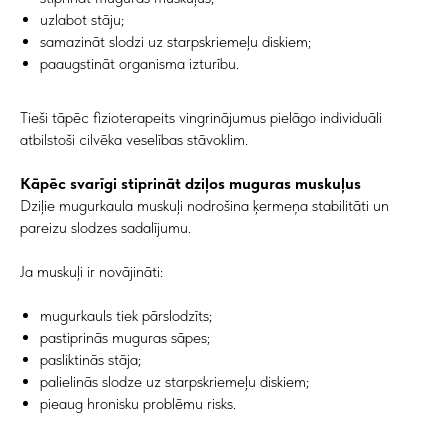
uzlabot stāju;
samazināt slodzi uz starpskriemeļu diskiem;
paaugstināt organisma izturību.
Tieši tāpēc fizioterapeits vingrinājumus pielāgo individuāli
atbilstoši cilvēka veselības stāvoklim.
Kāpēc svarīgi stiprināt dziļos muguras muskuļus
Dziļie mugurkaula muskuļi nodrošina ķermeņa stabilitāti un
pareizu slodzes sadalījumu.
Ja muskuļi ir novājināti:
mugurkauls tiek pārslodzīts;
pastiprinās muguras sāpes;
pasliktinās stāja;
palielinās slodze uz starpskriemeļu diskiem;
pieaug hronisku problēmu risks.