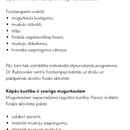
Fizioterapeits izvērtē:
mugurkaula kustīgumu;
muskuļu stāvokli;
stāju;
fiziskās sagatavotības līmeni;
muskuļu disbalansu;
hroniska saspringuma cēloņus.
Pēc tam tiek izstrādāta individuāla atjaunošanās programma.
Dr. Bubnovska centrs fizioterapija balstās uz drošu un
pakāpeniski dozētu fizisko aktivitāti.
Kāpēc kustība ir svarīga mugurkaulam
Mugurkaulam nepieciešama regulāra kustība. Pareizi izvēlēta
fiziskā aktivitāte palīdz:
uzlabot asinsriti;
mazināt muskuļu saspringumu;
stiprināt muguras muskuļus;