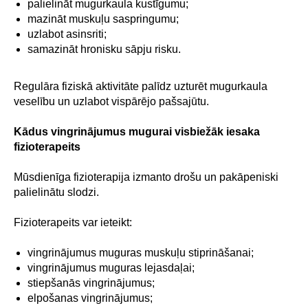
palielināt mugurkaula kustīgumu;
mazināt muskuļu saspringumu;
uzlabot asinsriti;
samazināt hronisku sāpju risku.
Regulāra fiziskā aktivitāte palīdz uzturēt mugurkaula
veselību un uzlabot vispārējo pašsajūtu.
Kādus vingrinājumus mugurai visbiežāk iesaka
fizioterapeits
Mūsdienīga fizioterapija izmanto drošu un pakāpeniski
palielinātu slodzi.
Fizioterapeits var ieteikt:
vingrinājumus muguras muskuļu stiprināšanai;
vingrinājumus muguras lejasdaļai;
stiepšanās vingrinājumus;
elpošanas vingrinājumus;