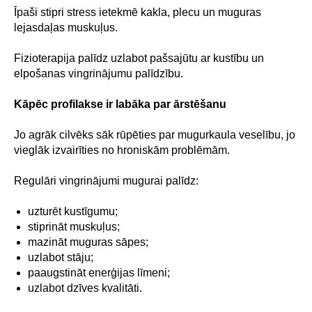
Īpaši stipri stress ietekmē kakla, plecu un muguras
lejasdaļas muskuļus.
Jūsu vārds*
Fizioterapija palīdz uzlabot pašsajūtu ar kustību un
elpošanas vingrinājumu palīdzību.
E-pasts*
Kāpēc profilakse ir labāka par ārstēšanu
Jo agrāk cilvēks sāk rūpēties par mugurkaula veselību, jo
Jūsu tālruņa numurs*
vieglāk izvairīties no hroniskām problēmām.
+371
Regulāri vingrinājumi mugurai palīdz:
Ziņojums (nav obligāts)
uzturēt kustīgumu;
stiprināt muskuļus;
mazināt muguras sāpes;
uzlabot stāju;
NOSŪTĪT
paaugstināt enerģijas līmeni;
uzlabot dzīves kvalitāti.