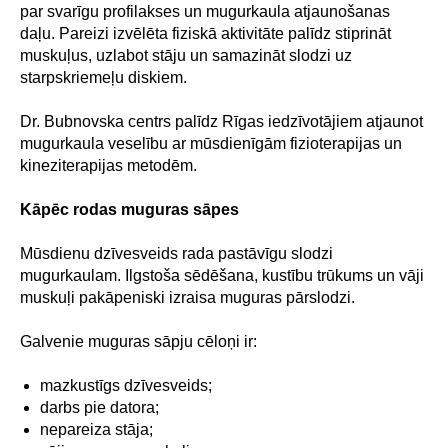
par svarīgu profilakses un mugurkaula atjaunošanas
daļu. Pareizi izvēlēta fiziskā aktivitāte palīdz stiprināt
muskuļus, uzlabot stāju un samazināt slodzi uz
starpskriemeļu diskiem.
Dr. Bubnovska centrs palīdz Rīgas iedzīvotājiem atjaunot
mugurkaula veselību ar mūsdienīgām fizioterapijas un
kineziterapijas metodēm.
Kāpēc rodas muguras sāpes
Mūsdienu dzīvesveids rada pastāvīgu slodzi
mugurkaulam. Ilgstoša sēdēšana, kustību trūkums un vāji
muskuļi pakāpeniski izraisa muguras pārslodzi.
Galvenie muguras sāpju cēloņi ir:
mazkustīgs dzīvesveids;
darbs pie datora;
nepareiza stāja;