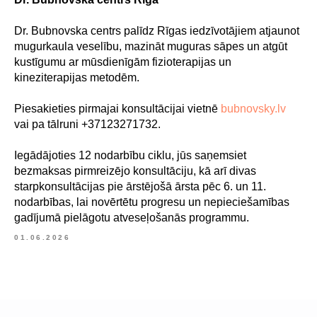
S : 9.00–18.00
Sv : 10.00–15.00
Dr. Bubnovska centrs palīdz Rīgas iedzīvotājiem atjaunot
mugurkaula veselību, mazināt muguras sāpes un atgūt
Konfidencialitātes politika
kustīgumu ar mūsdienīgām fizioterapijas un
Pakalpojuma sniegšanas noteikumi
kineziterapijas metodēm.
Piesakieties pirmajai konsultācijai vietnē
bubnovsky.lv
SIA "KINEZIS", Reģ. numurs
vai pa tālruni +37123271732.
40203177590
Medicīnas iestādes kods
Iegādājoties 12 nodarbību ciklu, jūs saņemsiet
010001956
Fizioterapeits Rīgā | Dr. Bubnovska
bezmaksas pirmreizējo konsultāciju, kā arī divas
centrs
starpkonsultācijas pie ārstējošā ārsta pēc 6. un 11.
© 2023. Visas tiesības aizsargātas.
nodarbības, lai novērtētu progresu un nepieciešamības
Dr. Bubnovska centrs Rīgā
gadījumā pielāgotu atveseļošanās programmu.
01.06.2026