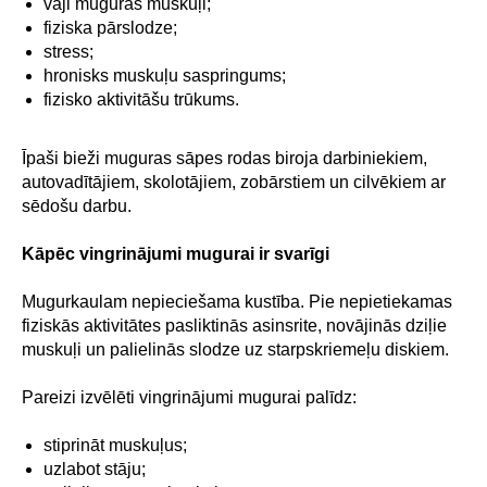
vāji muguras muskuļi;
fiziska pārslodze;
stress;
hronisks muskuļu saspringums;
fizisko aktivitāšu trūkums.
Īpaši bieži muguras sāpes rodas biroja darbiniekiem,
autovadītājiem, skolotājiem, zobārstiem un cilvēkiem ar
sēdošu darbu.
Kāpēc vingrinājumi mugurai ir svarīgi
Mugurkaulam nepieciešama kustība. Pie nepietiekamas
fiziskās aktivitātes pasliktinās asinsrite, novājinās dziļie
muskuļi un palielinās slodze uz starpskriemeļu diskiem.
Pareizi izvēlēti vingrinājumi mugurai palīdz:
stiprināt muskuļus;
uzlabot stāju;