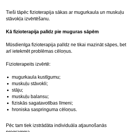
Tieši tāpēc fizioterapija sākas ar mugurkaula un muskuļu
stāvokļa izvērtēšanu.
Kā fizioterapija palīdz pie muguras sāpēm
Mūsdienīga fizioterapija palīdz ne tikai mazināt sāpes, bet
arī ietekmēt problēmas cēloņus.
Fizioterapeits izvērtē:
mugurkaula kustīgumu;
muskuļu stāvokli;
stāju;
muskuļu balansu;
fiziskās sagatavotības līmeni;
hroniska saspringuma cēloņus.
Pēc tam tiek izstrādāta individuāla atjaunošanās
programma.