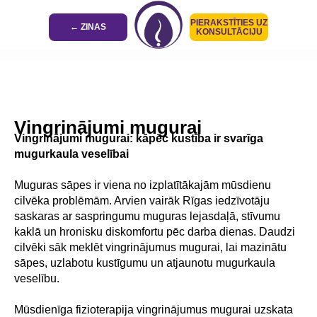
PIERAKSTĪTIES UZ
← ZINAS
KONSULTĀCIJU
Vingrinājumi mugurai
Vingrinājumi mugurai: kāpēc kustība ir svarīga
mugurkaula veselībai
Muguras sāpes ir viena no izplatītākajām mūsdienu
cilvēka problēmām. Arvien vairāk Rīgas iedzīvotāju
saskaras ar saspringumu muguras lejasdaļā, stīvumu
kaklā un hronisku diskomfortu pēc darba dienas. Daudzi
cilvēki sāk meklēt vingrinājumus mugurai, lai mazinātu
sāpes, uzlabotu kustīgumu un atjaunotu mugurkaula
veselību.
Mūsdienīga fizioterapija vingrinājumus mugurai uzskata