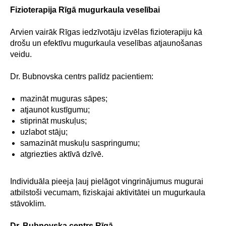
Fizioterapija Rīgā mugurkaula veselībai
Kontakti
Arvien vairāk Rīgas iedzīvotāju izvēlas fizioterapiju kā
drošu un efektīvu mugurkaula veselības atjaunošanas
veidu.
Adrese
Dr. Bubnovska centrs palīdz pacientiem:
Brīvības gatve 214B,
Rīga, Latvija
mazināt muguras sāpes;
Kā nokļūt
atjaunot kustīgumu;
stiprināt muskuļus;
uzlabot stāju;
Tālrunis
samazināt muskuļu saspringumu;
+371 23 271 732
atgriezties aktīvā dzīvē.
E-pasts
Individuāla pieeja ļauj pielāgot vingrinājumus mugurai
info@bubnovsky.lv
atbilstoši vecumam, fiziskajai aktivitātei un mugurkaula
stāvoklim.
Dr. Bubnovska centrs Rīgā
P–Pk : 8.00–22.00