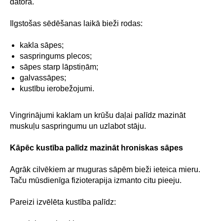
datora.
Ilgstošas sēdēšanas laikā bieži rodas:
kakla sāpes;
saspringums plecos;
sāpes starp lāpstiņām;
galvassāpes;
kustību ierobežojumi.
Vingrinājumi kaklam un krūšu daļai palīdz mazināt
muskuļu saspringumu un uzlabot stāju.
Kāpēc kustība palīdz mazināt hroniskas sāpes
Agrāk cilvēkiem ar muguras sāpēm bieži ieteica mieru.
Taču mūsdienīga fizioterapija izmanto citu pieeju.
Pareizi izvēlēta kustība palīdz: