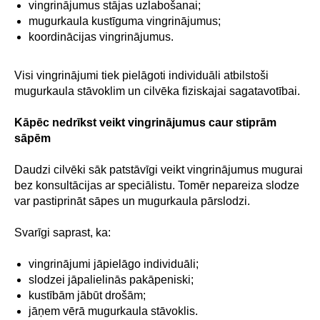
vingrinājumus stājas uzlabošanai;
mugurkaula kustīguma vingrinājumus;
koordinācijas vingrinājumus.
Visi vingrinājumi tiek pielāgoti individuāli atbilstoši
mugurkaula stāvoklim un cilvēka fiziskajai sagatavotībai.
Kāpēc nedrīkst veikt vingrinājumus caur stiprām
sāpēm
Daudzi cilvēki sāk patstāvīgi veikt vingrinājumus mugurai
bez konsultācijas ar speciālistu. Tomēr nepareiza slodze
var pastiprināt sāpes un mugurkaula pārslodzi.
Svarīgi saprast, ka:
vingrinājumi jāpielāgo individuāli;
slodzei jāpalielinās pakāpeniski;
kustībām jābūt drošām;
jāņem vērā mugurkaula stāvoklis.