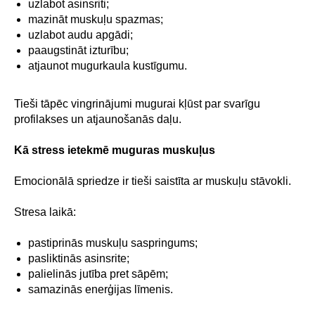
uzlabot asinsriti;
mazināt muskuļu spazmas;
uzlabot audu apgādi;
paaugstināt izturību;
atjaunot mugurkaula kustīgumu.
Tieši tāpēc vingrinājumi mugurai kļūst par svarīgu
profilakses un atjaunošanās daļu.
Kā stress ietekmē muguras muskuļus
Emocionālā spriedze ir tieši saistīta ar muskuļu stāvokli.
Stresa laikā:
pastiprinās muskuļu saspringums;
pasliktinās asinsrite;
palielinās jutība pret sāpēm;
Pierakstīties
samazinās enerģijas līmenis.
uz konsultāciju