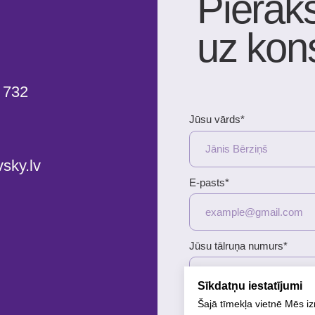
+371
Ziņojums (nav obligāts)
NOSŪTĪT
Pakalpojuma sniegšanas noteikumi
K
Sīkdatņu iestatījumi
Šajā tīmekļa vietnē Mēs i