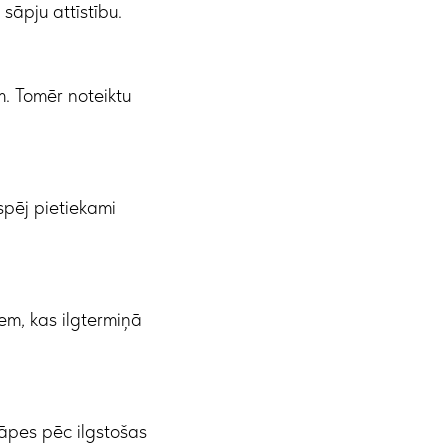
 sāpju attīstību.
m. Tomēr noteiktu
spēj pietiekami
em, kas ilgtermiņā
sāpes pēc ilgstošas