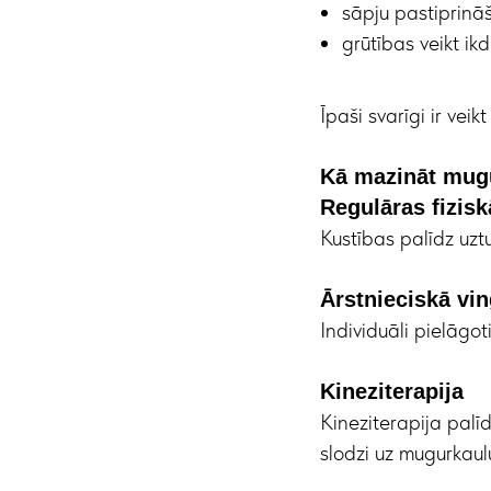
sāpju pastiprinā
grūtības veikt ikd
Īpaši svarīgi ir vei
Kā mazināt mugu
Regulāras fizisk
Kustības palīdz uzt
Ārstnieciskā vi
Individuāli pielāgo
Kineziterapija
Kineziterapija palī
slodzi uz mugurkaul