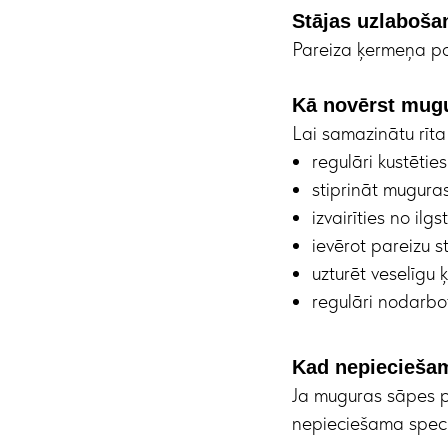
Stājas uzlaboša
Pareiza ķermeņa poz
Kā novērst mug
Lai samazinātu rīta 
regulāri kustētie
stiprināt mugura
izvairīties no il
ievērot pareizu st
uzturēt veselīgu 
regulāri nodarbot
Kad nepieciešam
Ja muguras sāpes pē
nepieciešama speciā