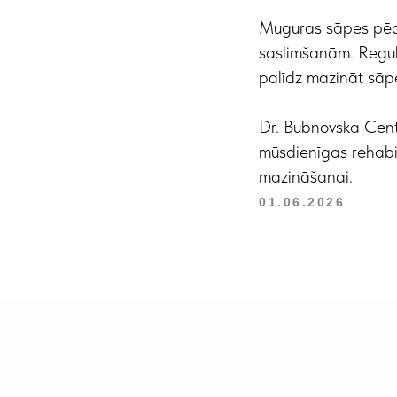
Muguras sāpes pēc 
saslimšanām. Regulā
palīdz mazināt sāpe
Dr. Bubnovska Cent
mūsdienīgas rehabi
mazināšanai.
01.06.2026