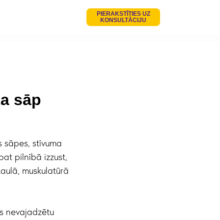
PIERAKSTĪTIES UZ
KONSULTĀCIJU
ta sāp
s sāpes, stīvuma
at pilnībā izzust,
kaulā, muskulatūrā
ās nevajadzētu