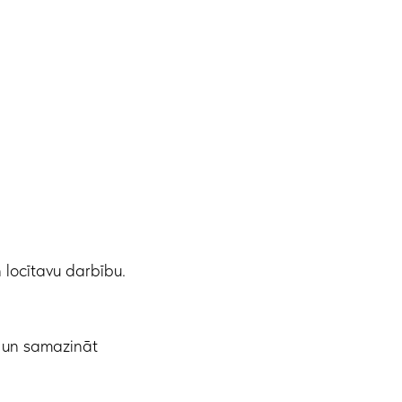
 locītavu darbību.
u un samazināt