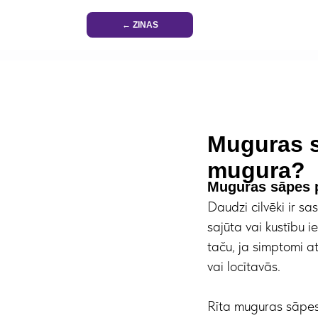
← ZINAS
Muguras s
mugura?
Muguras sāpes p
Daudzi cilvēki ir s
sajūta vai kustību i
taču, ja simptomi a
vai locītavās.
Rīta muguras sāpes 