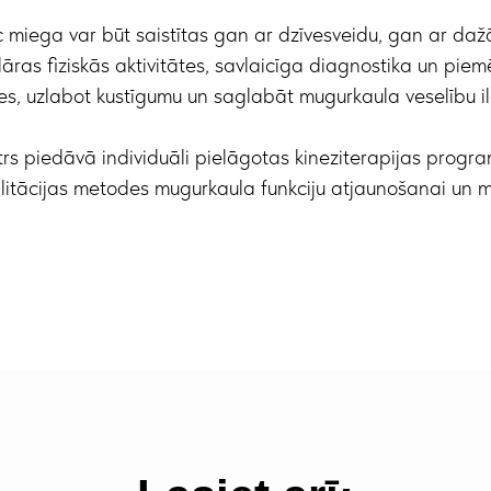
miega var būt saistītas gan ar dzīvesveidu, gan ar d
ras fiziskās aktivitātes, savlaicīga diagnostika un piemē
s, uzlabot kustīgumu un saglabāt mugurkaula veselību i
rs piedāvā individuāli pielāgotas kineziterapijas prog
litācijas metodes mugurkaula funkciju atjaunošanai un 