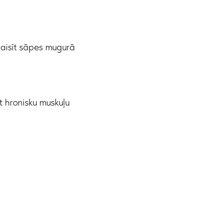
zraisīt sāpes mugurā
īt hronisku muskuļu