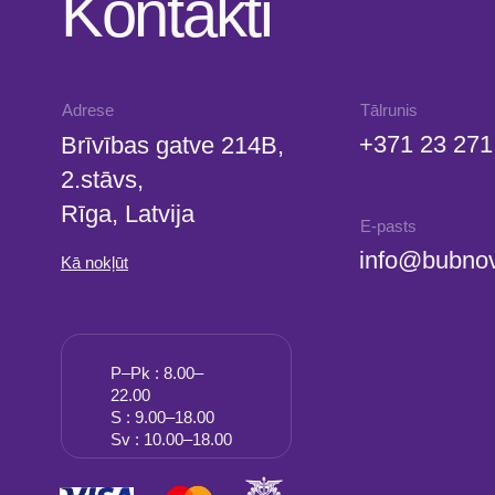
S : 9.00–18.00
Sv : 10.00–18.00
SIA "KINEZIS", Reģ. numurs 40203177590
Medicīnas iestādes kods 010001956
Fizioterapeits Rīgā | Dr. Bubnovska centrs
© 2023. Visas tiesības aizsargātas. Dr. Bubnovska centrs Rīgā