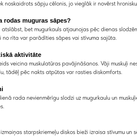
ek noskaidrots sāpju cēlonis, jo vieglāk ir novērst hronisku
a rodas muguras sāpes?
 atslābst, bet mugurkauls atjaunojas pēc dienas slodzē
i no rīta var parādīties sāpes vai stīvuma sajūta.
iskā aktivitāte
ids veicina muskulatūras pavājināšanos. Vāji muskuļi ne
lu, tādēļ pēc nakts atpūtas var rasties diskomforts.
mi
ienā rada nevienmērīgu slodzi uz mugurkaulu un muskuļi
s.
 izmaiņas starpskriemeļu diskos bieži izraisa stīvumu un 