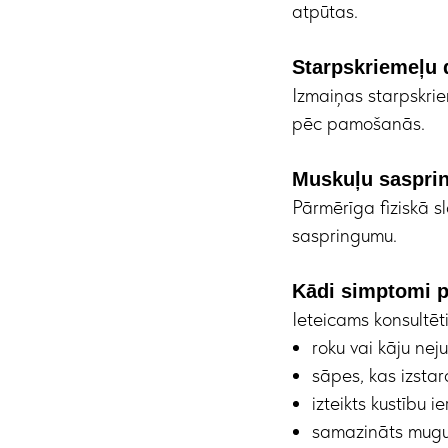
atpūtas.
Starpskriemeļu 
Izmaiņas starpskrie
pēc pamošanās.
Muskuļu saspri
Pārmērīga fiziskā sl
saspringumu.
Kādi simptomi 
Ieteicams konsultēt
roku vai kāju nej
sāpes, kas izstar
izteikts kustību 
samazināts mugu