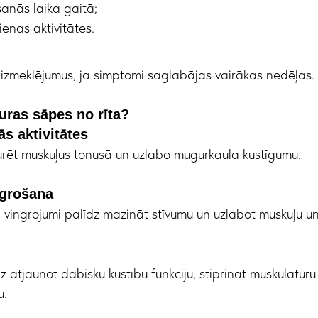
šanās laika gaitā;
ienas aktivitātes.
kt izmeklējumus, ja simptomi saglabājas vairākas nedēļas.
ras sāpes no rīta?
ās aktivitātes
urēt muskuļus tonusā un uzlabo mugurkaula kustīgumu.
ngrošana
ti vingrojumi palīdz mazināt stīvumu un uzlabot muskuļu un
dz atjaunot dabisku kustību funkciju, stiprināt muskulatūr
u.