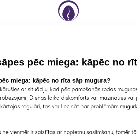
āpes pēc miega: kāpēc no rī
ēc miega: kāpēc no rīta sāp mugura?
askārušies ar situāciju, kad pēc pamošanās rodas mugura
erobežojumi. Dienas laikā diskomforts var mazināties vai p
tkārtojas regulāri, tas var liecināt par problēmām mugur
ne vienmēr ir saistītas ar nopietnu saslimšanu, tomēr t