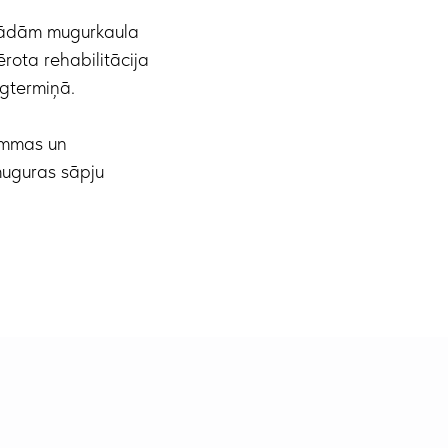
ažādām mugurkaula
rota rehabilitācija
lgtermiņā.
rammas un
muguras sāpju