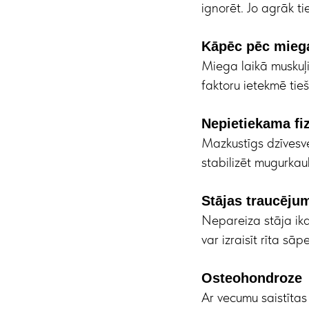
ignorēt. Jo agrāk ti
Kāpēc pēc mieg
Miega laikā muskuļi
faktoru ietekmē tieš
Nepietiekama fiz
Mazkustīgs dzīvesve
stabilizēt mugurkau
Stājas traucēju
Nepareiza stāja ikd
var izraisīt rīta sāpe
Osteohondroze
Ar vecumu saistītas