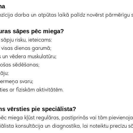
na
īcija darba un atpūtas laikā palīdz novērst pārmērīgu s
uras sāpes pēc miega?
sāpju risku, ieteicams:
s visas dienas garumā;
s un vēdera muskulatūru;
gstošas sēdēšanas;
āju;
ķermeņa svaru;
ies ar fiziskām aktivitātēm.
s vērsties pie speciālista?
c miega kļūst regulāras, pastiprinās vai tām pievienojas
lista konsultācija un diagnostika, lai noteiktu precīzu sā