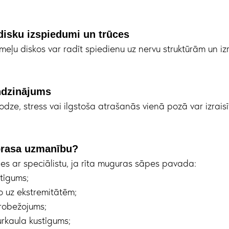
disku izspiedumi un trūces
meļu diskos var radīt spiedienu uz nervu struktūrām un i
ndzinājums
odze, stress vai ilgstoša atrašanās vienā pozā var izrais
prasa uzmanību?
ies ar speciālistu, ja rīta muguras sāpes pavada:
utīgums;
o uz ekstremitātēm;
ierobežojums;
rkaula kustīgums;