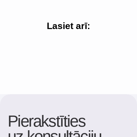
NOSŪTĪT
Lasiet arī:
Kontakti
Adrese
Brīvības gatve 214B,
Rīga, Latvija
Kā nokļūt
Tālrunis
+371 23 271 732