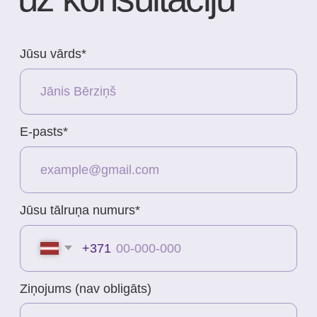
E-pasts
info@bubnovsky.lv
P–Pk : 8.00–22.00
S : 9.00–18.00
Sv : 10.00–15.00
Konfidencialitātes politika
Pakalpojuma sniegšanas noteikumi
SIA "KINEZIS", Reģ. numurs
40203177590
Medicīnas iestādes kods
010001956
Fizioterapeits Rīgā | Dr. Bubnovska
centrs
© 2023. Visas tiesības aizsargātas.
Dr. Bubnovska centrs Rīgā