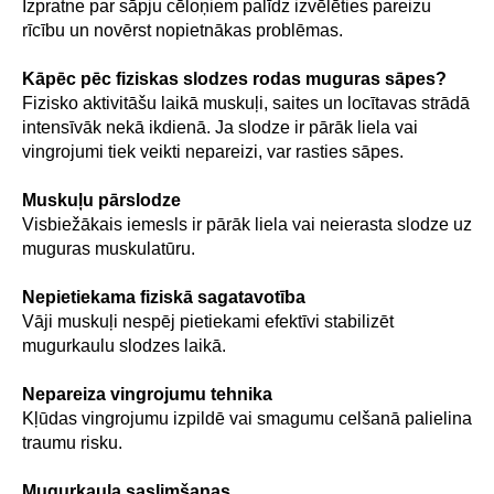
Izpratne par sāpju cēloņiem palīdz izvēlēties pareizu
rīcību un novērst nopietnākas problēmas.
Kāpēc pēc fiziskas slodzes rodas muguras sāpes?
Fizisko aktivitāšu laikā muskuļi, saites un locītavas strādā
intensīvāk nekā ikdienā. Ja slodze ir pārāk liela vai
vingrojumi tiek veikti nepareizi, var rasties sāpes.
Muskuļu pārslodze
Visbiežākais iemesls ir pārāk liela vai neierasta slodze uz
muguras muskulatūru.
Nepietiekama fiziskā sagatavotība
Vāji muskuļi nespēj pietiekami efektīvi stabilizēt
mugurkaulu slodzes laikā.
Nepareiza vingrojumu tehnika
Kļūdas vingrojumu izpildē vai smagumu celšanā palielina
traumu risku.
Mugurkaula saslimšanas