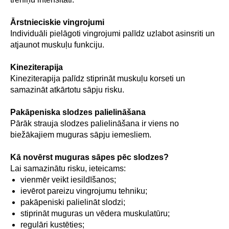
Ārstnieciskie vingrojumi
Individuāli pielāgoti vingrojumi palīdz uzlabot asinsriti un
atjaunot muskuļu funkciju.
Kineziterapija
Kineziterapija palīdz stiprināt muskuļu korseti un
samazināt atkārtotu sāpju risku.
Pakāpeniska slodzes palielināšana
Pārāk strauja slodzes palielināšana ir viens no
biežākajiem muguras sāpju iemesliem.
Kā novērst muguras sāpes pēc slodzes?
Lai samazinātu risku, ieteicams:
vienmēr veikt iesildīšanos;
ievērot pareizu vingrojumu tehniku;
pakāpeniski palielināt slodzi;
stiprināt muguras un vēdera muskulatūru;
regulāri kustēties;