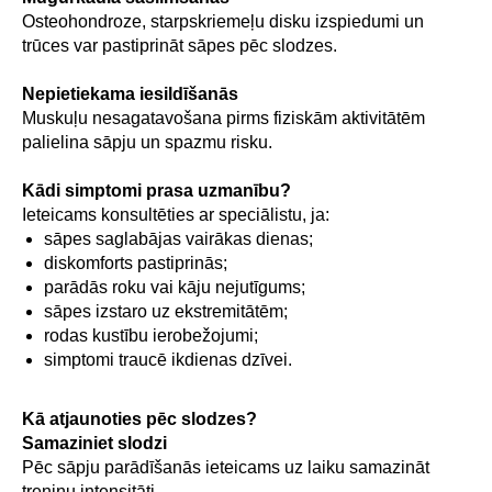
Osteohondroze, starpskriemeļu disku izspiedumi un
trūces var pastiprināt sāpes pēc slodzes.
Nepietiekama iesildīšanās
Muskuļu nesagatavošana pirms fiziskām aktivitātēm
palielina sāpju un spazmu risku.
Kādi simptomi prasa uzmanību?
Ieteicams konsultēties ar speciālistu, ja:
sāpes saglabājas vairākas dienas;
diskomforts pastiprinās;
parādās roku vai kāju nejutīgums;
sāpes izstaro uz ekstremitātēm;
rodas kustību ierobežojumi;
simptomi traucē ikdienas dzīvei.
Kā atjaunoties pēc slodzes?
Samaziniet slodzi
Pēc sāpju parādīšanās ieteicams uz laiku samazināt
treniņu intensitāti.