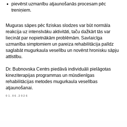
pievērst uzmanību atjaunošanās procesam pēc
treniņiem.
Pierakstīties
Muguras sāpes pēc fiziskas slodzes var būt normāla
reakcija uz intensīvāku aktivitāti, taču dažkārt tās var
uz konsultāciju
liecināt par nopietnākām problēmām. Savlaicīga
uzmanība simptomiem un pareiza rehabilitācija palīdz
saglabāt mugurkaula veselību un novērst hronisku sāpju
Jūsu vārds*
attīstību.
Dr. Bubnovska Centrs piedāvā individuāli pielāgotas
E-pasts*
kineziterapijas programmas un mūsdienīgas
rehabilitācijas metodes mugurkaula veselības
atjaunošanai.
01.06.2026
Jūsu tālruņa numurs*
+371
Ziņojums (nav obligāts)