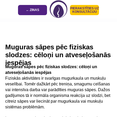
PIERAKSTĪTIES UZ
← ZINAS
KONSULTĀCIJU
Muguras sāpes pēc fiziskas
slodzes: cēloņi un atveseļošanās
iespējas
Muguras sāpes pēc fiziskas slodzes: cēloņi un
atveseļošanās iespējas
Fiziskās aktivitātes ir svarīgas mugurkaula un muskuļu
veselībai. Tomēr dažkārt pēc treniņa, smagumu celšanas
vai intensīva darba var parādīties muguras sāpes. Dažos
gadījumos tā ir normāla organisma reakcija uz slodzi, bet
citreiz sāpes var liecināt par mugurkaula vai muskuļu
sistēmas problēmām.