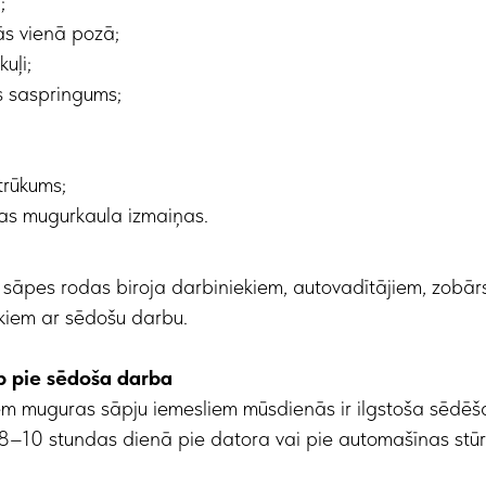
;
ās vienā pozā;
uļi;
s saspringums;
;
 trūkums;
tas mugurkaula izmaiņas.
 sāpes rodas biroja darbiniekiem, autovadītājiem, zobārs
ēkiem ar sēdošu darbu.
 pie sēdoša darba
em muguras sāpju iemesliem mūsdienās ir ilgstoša sēdē
 8–10 stundas dienā pie datora vai pie automašīnas stūr