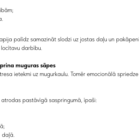
tībām;
a.
apija palīdz samazināt slodzi uz jostas daļu un pakāpeni
locītavu darbību.
iprina muguras sāpes
resa ietekmi uz mugurkaulu. Tomēr emocionālā spriedze ir 
i atrodas pastāvīgā saspringumā, īpaši:
ā;
 daļā.