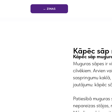
← ZINAS
Kāpēc sāp
Kāpēc sāp mugura:
Muguras sāpes ir vi
cilvēkiem. Arvien v
saspringumu kaklā,
jautājumu: kāpēc sā
Patiesībā muguras s
nepareizas stājas, 