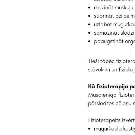
mazināt muskuļu
stiprināt dziļos m
uzlabot mugurkau
samazināt slodzi 
paaugstināt orga
Tieši tāpēc fiziote
stāvoklim un fiziska
Kā fizioterapija 
Mūsdienīga fiziotera
pārslodzes cēloņu 
Fizioterapeits izvērt
mugurkaula kust