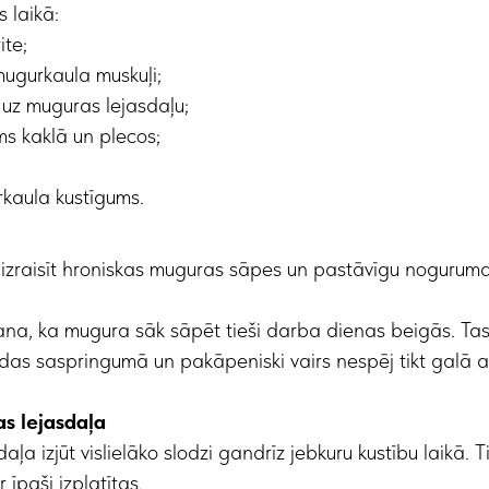
 laikā:
ite;
mugurkaula muskuļi;
 uz muguras lejasdaļu;
s kaklā un plecos;
kaula kustīgums.
 izraisīt hroniskas muguras sāpes un pastāvīgu noguruma
na, ka mugura sāk sāpēt tieši darba dienas beigās. Tas
rodas saspringumā un pakāpeniski vairs nespēj tikt galā ar
s lejasdaļa
ļa izjūt vislielāko slodzi gandrīz jebkuru kustību laikā. 
 īpaši izplatītas.