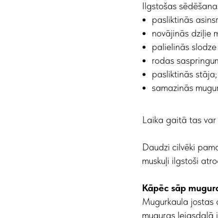
Ilgstošas sēdēšanas
pasliktinās asinsr
novājinās dziļie 
palielinās slodze
rodas saspringum
pasliktinās stāja;
samazinās mugur
Laika gaitā tas var
Daudzi cilvēki pama
muskuļi ilgstoši at
Kāpēc sāp mugura
Mugurkaula jostas da
muguras lejasdaļā ir