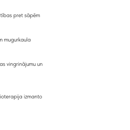
jutības pret sāpēm
ām mugurkaula
nas vingrinājumu un
ioterapija izmanto