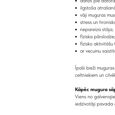
darbs pie datora
ilgstoša atrašan
vāji muguras musk
stress un hronisk
nepareiza stāja;
fiziska pārslodze
fizisko aktivitāšu
ar vecumu saistī
Īpaši bieži muguras
celtniekiem un cilv
Kāpēc mugura sāp
Viens no galvenaji
iedzīvotāji pavada