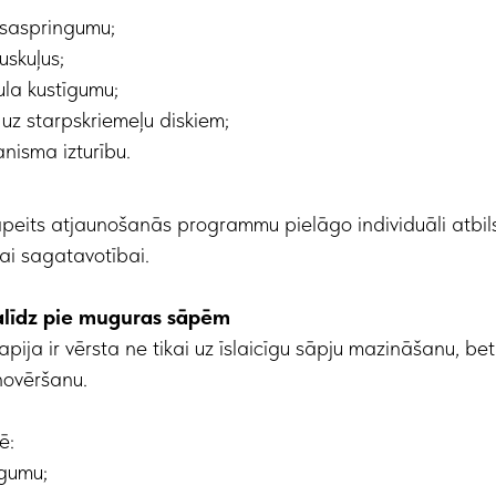
 saspringumu;
uskuļus;
la kustīgumu;
uz starpskriemeļu diskiem;
nisma izturību.
rapeits atjaunošanās programmu pielāgo individuāli atbi
jai sagatavotībai.
palīdz pie muguras sāpēm
pija ir vērsta ne tikai uz īslaicīgu sāpju mazināšanu, be
novēršanu.
ē:
īgumu;