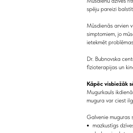
Mūsdienu dzīves ri
spēju pareizi balstī
Mūsdienās arvien va
simptomiem, jo mūsd
ietekmēt problēmas
Dr. Bubnovska cent
fizioterapijas un k
Kāpēc visbiežāk 
Mugurkauls ikdienā i
mugura var ciest il
Galvenie muguras sā
mazkustīgs dzīve