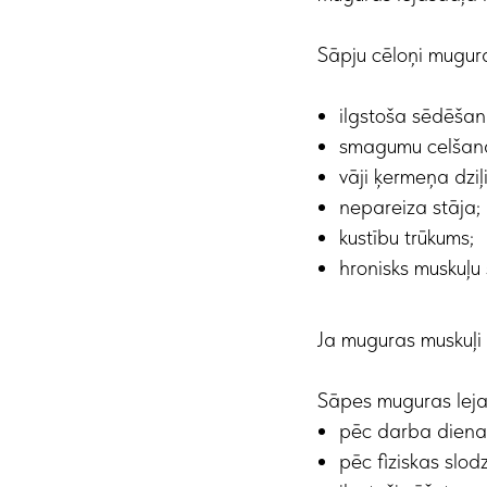
Sāpju cēloņi mugura
ilgstoša sēdēšan
smagumu celšan
vāji ķermeņa dziļ
nepareiza stāja;
kustību trūkums;
hronisks muskuļu
Ja muguras muskuļi i
Sāpes muguras lejas
pēc darba diena
pēc fiziskas slod