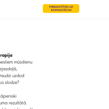
PIERAKSTĪTIES UZ
KONSULTĀCIJU
rapija
emesliem mūsdienu
ejasdaļā,
Daudzi uzdod
ka slodze?
kāpeniski
uma rezultātā.