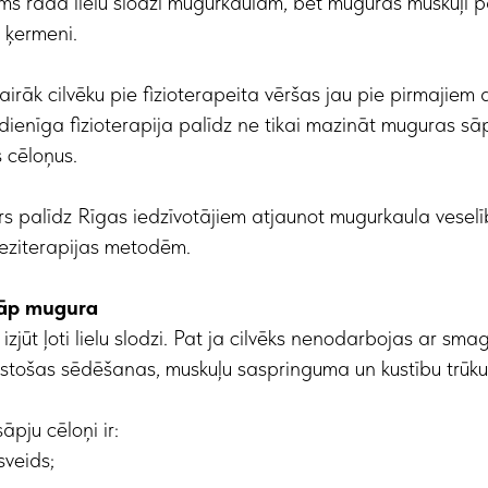
tms rada lielu slodzi mugurkaulam, bet muguras muskuļi 
t ķermeni.
irāk cilvēku pie fizioterapeita vēršas jau pie pirmajiem 
ienīga fizioterapija palīdz ne tikai mazināt muguras sāp
 cēloņus.
rs palīdz Rīgas iedzīvotājiem atjaunot mugurkaula vese
ineziterapijas metodēm.
sāp mugura
zjūt ļoti lielu slodzi. Pat ja cilvēks nenodarbojas ar smag
gstošas sēdēšanas, muskuļu saspringuma un kustību trūk
pju cēloņi ir:
sveids;