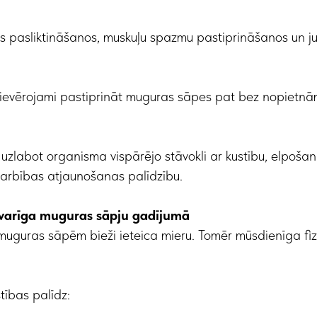
tes pasliktināšanos, muskuļu spazmu pastiprināšanos un 
r ievērojami pastiprināt muguras sāpes pat bez nopietn
z uzlabot organisma vispārējo stāvokli ar kustību, elpoša
arbības atjaunošanas palīdzību.
svarīga muguras sāpju gadījumā
muguras sāpēm bieži ieteica mieru. Tomēr mūsdienīga fiz
stības palīdz: