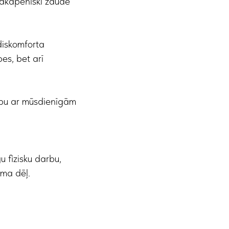
pakāpeniski zaudē
diskomforta
es, bet arī
lību ar mūsdienīgām
u fizisku darbu,
uma dēļ.