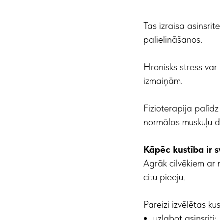
Tas izraisa asinsri
palielināšanos.
Hronisks stress va
izmaiņām.
Fizioterapija palīd
normālas muskuļu d
Kāpēc kustība ir 
Agrāk cilvēkiem ar 
citu pieeju.
Pareizi izvēlētas ku
uzlabot asinsriti;