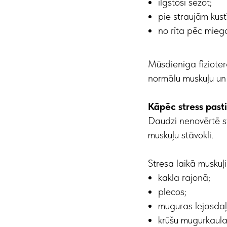
ilgstoši sēžot;
pie straujām kus
no rīta pēc mieg
Mūsdienīga fizioter
normālu muskuļu un 
Kāpēc stress past
Daudzi nenovērtē st
muskuļu stāvokli.
Stresa laikā muskuļ
kakla rajonā;
plecos;
muguras lejasdaļ
krūšu mugurkaula