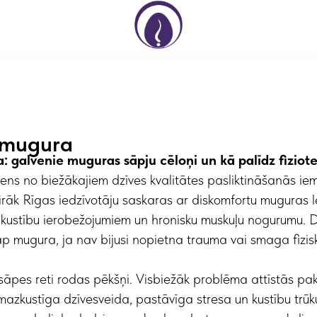
 mugura
 galvenie muguras sāpju cēloņi un kā palīdz fiziote
ens no biežākajiem dzīves kvalitātes pasliktināšanās i
airāk Rīgas iedzīvotāju saskaras ar diskomfortu muguras l
 kustību ierobežojumiem un hronisku muskuļu nogurumu. 
p mugura, ja nav bijusi nopietna trauma vai smaga fizis
āpes reti rodas pēkšņi. Visbiežāk problēma attīstās pa
mazkustīga dzīvesveida, pastāvīga stresa un kustību trūk