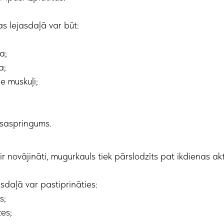
s lejasdaļā var būt:
a;
a;
ie muskuļi;
 saspringums.
r novājināti, mugurkauls tiek pārslodzīts pat ikdienas akti
daļā var pastiprināties:
s;
zes;