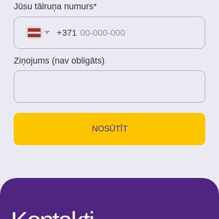
P–Pk : 8.00–22.00
S : 9.00–18.00
Sv : 10.00–15.00
Konfidencialitātes politika
Pakalpojuma sniegšanas noteikumi
SIA "KINEZIS", Reģ. numurs
40203177590
Medicīnas iestādes kods
010001956
Fizioterapeits Rīgā | Dr. Bubnovska
centrs
© 2023. Visas tiesības aizsargātas.
Dr. Bubnovska centrs Rīgā