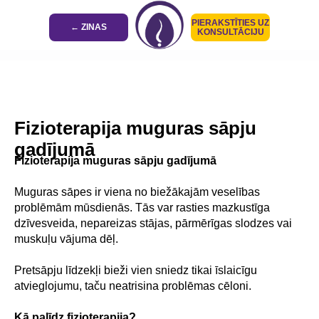
PIERAKSTĪTIES UZ
← ZINAS
KONSULTĀCIJU
Fizioterapija muguras sāpju
gadījumā
Fizioterapija muguras sāpju gadījumā
Muguras sāpes ir viena no biežākajām veselības
problēmām mūsdienās. Tās var rasties mazkustīga
dzīvesveida, nepareizas stājas, pārmērīgas slodzes vai
muskuļu vājuma dēļ.
Pretsāpju līdzekļi bieži vien sniedz tikai īslaicīgu
atvieglojumu, taču neatrisina problēmas cēloni.
Kā palīdz fizioterapija?