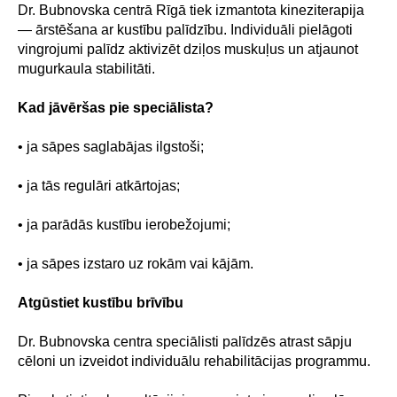
Dr. Bubnovska centrā Rīgā tiek izmantota kineziterapija
— ārstēšana ar kustību palīdzību. Individuāli pielāgoti
vingrojumi palīdz aktivizēt dziļos muskuļus un atjaunot
mugurkaula stabilitāti.
Kad jāvēršas pie speciālista?
• ja sāpes saglabājas ilgstoši;
• ja tās regulāri atkārtojas;
• ja parādās kustību ierobežojumi;
• ja sāpes izstaro uz rokām vai kājām.
Atgūstiet kustību brīvību
Dr. Bubnovska centra speciālisti palīdzēs atrast sāpju
cēloni un izveidot individuālu rehabilitācijas programmu.