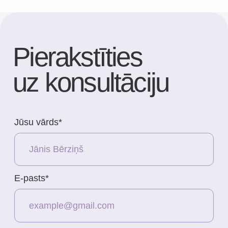
Kontakti
Adrese
Brīvības gatve 214B,
Rīga, Latvija
Kā nokļūt
Tālrunis
+371 23 271 732
E-pasts
info@bubnovsky.lv