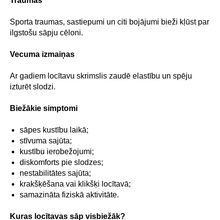
Traumas
Sporta traumas, sastiepumi un citi bojājumi bieži kļūst par
ilgstošu sāpju cēloni.
Vecuma izmaiņas
Ar gadiem locītavu skrimslis zaudē elastību un spēju
izturēt slodzi.
Biežākie simptomi
sāpes kustību laikā;
stīvuma sajūta;
kustību ierobežojumi;
diskomforts pie slodzes;
nestabilitātes sajūta;
krakšķēšana vai klikšķi locītavā;
samazināta fiziskā aktivitāte.
Kuras locītavas sāp visbiežāk?