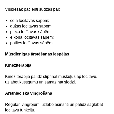
Visbiežāk pacienti sūdzas par:
ceļa locītavas sāpēm;
gūžas locītavas sāpēm;
pleca locītavas sāpēm;
elkoņa locītavas sāpēm;
potītes locītavas sāpēm.
Mūsdienīgas ārstēšanas iespējas
Kineziterapija
Kineziterapija palīdz stiprināt muskuļus ap locītavu,
uzlabot kustīgumu un samazināt slodzi.
Ārstnieciskā vingrošana
Regulāri vingrojumi uzlabo asinsriti un palīdz saglabāt
locītavu funkciju.