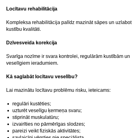
Locītavu rehabilitācija
Kompleksa rehabilitācija palīdz mazināt sāpes un uzlabot
kustību kvalitāti.
Dzīvesveida korekcija
Svarīga nozīme ir svara kontrolei, regulārām kustībām un
veselīgiem ieradumiem.
Kā saglabāt locītavu veselību?
Lai mazinātu locītavu problēmu risku, ieteicams:
regulāri kustēties;
uzturēt veselīgu ķermeņa svaru;
stiprināt muskulatūru;
izvairīties no pārmērīgas slodzes;
pareizi veikt fiziskās aktivitātes;
savlaicīgi vērsties pie speciālista.