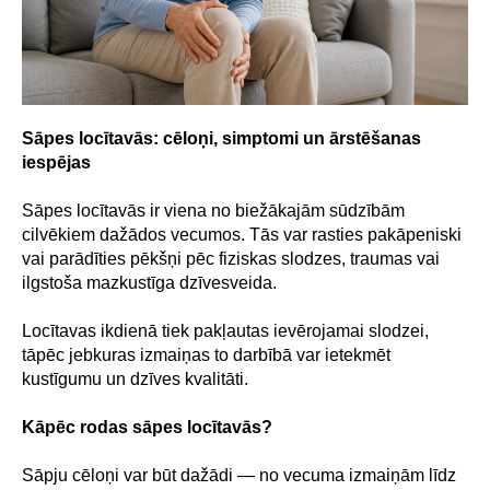
Sāpes locītavās: cēloņi, simptomi un ārstēšanas
iespējas
Sāpes locītavās ir viena no biežākajām sūdzībām
cilvēkiem dažādos vecumos. Tās var rasties pakāpeniski
vai parādīties pēkšņi pēc fiziskas slodzes, traumas vai
ilgstoša mazkustīga dzīvesveida.
Locītavas ikdienā tiek pakļautas ievērojamai slodzei,
tāpēc jebkuras izmaiņas to darbībā var ietekmēt
kustīgumu un dzīves kvalitāti.
Kāpēc rodas sāpes locītavās?
Sāpju cēloņi var būt dažādi — no vecuma izmaiņām līdz