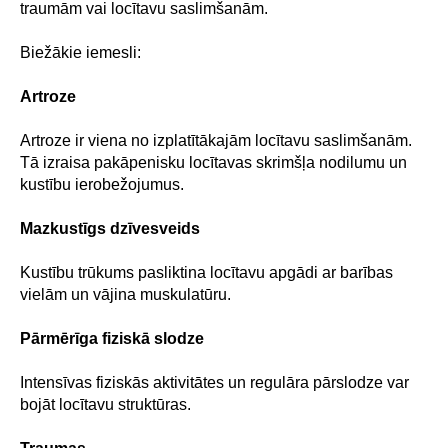
traumām vai locītavu saslimšanām.
Biežākie iemesli:
Artroze
Artroze ir viena no izplatītākajām locītavu saslimšanām.
Tā izraisa pakāpenisku locītavas skrimšļa nodilumu un
kustību ierobežojumus.
Mazkustīgs dzīvesveids
Kustību trūkums pasliktina locītavu apgādi ar barības
vielām un vājina muskulatūru.
Pārmērīga fiziskā slodze
Intensīvas fiziskās aktivitātes un regulāra pārslodze var
bojāt locītavu struktūras.