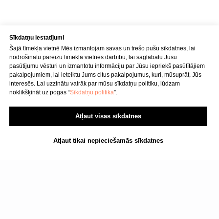
E-pasts
info@bubnovsky.lv
Sīkdatņu iestatījumi
Šajā tīmekļa vietnē Mēs izmantojam savas un trešo pušu sīkdatnes, lai
nodrošinātu pareizu tīmekļa vietnes darbību, lai saglabātu Jūsu
P–Pk : 8.00–22.00
pasūtījumu vēsturi un izmantotu informāciju par Jūsu iepriekš pasūtītājiem
S : 9.00–18.00
pakalpojumiem, lai ieteiktu Jums citus pakalpojumus, kuri, mūsuprāt, Jūs
Sv : 10.00–15.00
interesēs. Lai uzzinātu vairāk par mūsu sīkdatņu politiku, lūdzam
noklikšķināt uz pogas “
Sīkdatņu politika
”.
Konfidencialitātes politika
Pakalpojuma sniegšanas noteikumi
Atļaut visas sīkdatnes
SIA "KINEZIS", Reģ. numurs
Atļaut tikai nepieciešamās sīkdatnes
40203177590
Medicīnas iestādes kods
010001956
Fizioterapeits Rīgā | Dr. Bubnovska
centrs
© 2023. Visas tiesības aizsargātas.
Dr. Bubnovska centrs Rīgā