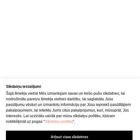
Sīkdatņu iestatījumi
Šajā tīmekļa vietnē Mēs izmantojam savas un trešo pušu sīkdatnes, lai
nodrošinātu pareizu tīmekļa vietnes darbību, lai saglabātu Jūsu
pasūtījumu vēsturi un izmantotu informāciju par Jūsu iepriekš pasūtītājiem
pakalpojumiem, lai ieteiktu Jums citus pakalpojumus, kuri, mūsuprāt, Jūs
interesēs. Lai uzzinātu vairāk par mūsu sīkdatņu politiku, lūdzam
noklikšķināt uz pogas “
Sīkdatņu politika
”.
Atļaut visas sīkdatnes