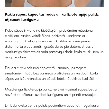
Kakla sāpes: kāpēc tās rodas un kā fizioterapija palīdz
atjaunot kustīgumu
Kakla sāpes ir viena no biežākajām problēmām mūsdienu
cilvēkiem. Arvien vairāk Rīgas iedzīvotāju saskaras ar
saspringumu kaklā, galvassāpēm, kustību ierobežojumiem un
diskomfortu plecu zonā. Ilgstošs darbs pie datora, stress un
mazkustīgs dzīvesveids rada pastāvīgu slodzi kakla muskuļiem un
mugurkaulam.
Daudzi cilvēki sākumā nepievērš uzmanību pirmajiem
simptomiem, taču bez pareizas profilakses un kustībām kakla
sāpes var kļūt hroniskas un būtiski ietekmēt dzīves kvalitāti.
Mūsdienīga fizioterapija palīdz ne tikai mazināt sāpes, bet arī
novērst to cēloņus, uzlabot kustīgumu un stiprināt muskuļus.
Dr. Bubnovska centrs palīdz pacientiem atjaunot mugurkaula