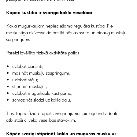
Kāpēc kustība ir svarīga kakla veselībai
Kakla mugurkaulam nepieciešama regulāra kustība. Pie
mazkustīga dzīvesveida pasliktinās asinsrite un pieaug muskuļu
saspringums.
Pareizi izvēlēta fiziskā aktivitāte palīdz:
uzlabot asinsriti;
mazināt muskuļu saspringumu;
uzlabot stāju;
stiprināt muskuļus;
uzlabot mugurkaula kustīgumu;
samazināt slodzi uz kakla daļu.
Tieši tāpēc fizioterapeits vingrinājumus pielāgo individuāli
atbilstoši cilvēka veselības stāvoklim.
Kāpēc svarīgi stiprināt kakla un muguras muskuļus