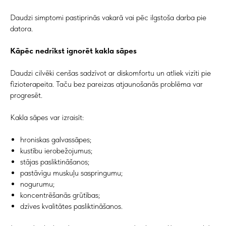
Daudzi simptomi pastiprinās vakarā vai pēc ilgstoša darba pie
datora.
Kāpēc nedrīkst ignorēt kakla sāpes
Daudzi cilvēki cenšas sadzīvot ar diskomfortu un atliek vizīti pie
fizioterapeita. Taču bez pareizas atjaunošanās problēma var
progresēt.
Kakla sāpes var izraisīt:
hroniskas galvassāpes;
kustību ierobežojumus;
stājas pasliktināšanos;
pastāvīgu muskuļu saspringumu;
nogurumu;
koncentrēšanās grūtības;
dzīves kvalitātes pasliktināšanos.