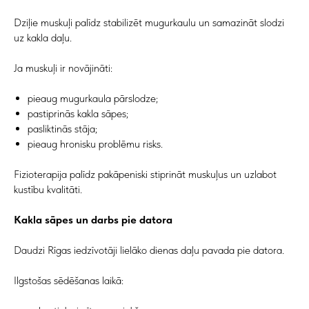
Dziļie muskuļi palīdz stabilizēt mugurkaulu un samazināt slodzi
uz kakla daļu.
Ja muskuļi ir novājināti:
pieaug mugurkaula pārslodze;
pastiprinās kakla sāpes;
pasliktinās stāja;
pieaug hronisku problēmu risks.
Fizioterapija palīdz pakāpeniski stiprināt muskuļus un uzlabot
kustību kvalitāti.
Kakla sāpes un darbs pie datora
Daudzi Rīgas iedzīvotāji lielāko dienas daļu pavada pie datora.
Ilgstošas sēdēšanas laikā: