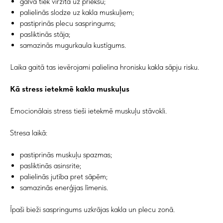
galva tiek virzīta uz priekšu;
palielinās slodze uz kakla muskuļiem;
pastiprinās plecu saspringums;
pasliktinās stāja;
samazinās mugurkaula kustīgums.
Laika gaitā tas ievērojami palielina hronisku kakla sāpju risku.
Kā stress ietekmē kakla muskuļus
Emocionālais stress tieši ietekmē muskuļu stāvokli.
Stresa laikā:
pastiprinās muskuļu spazmas;
pasliktinās asinsrite;
palielinās jutība pret sāpēm;
samazinās enerģijas līmenis.
Īpaši bieži saspringums uzkrājas kakla un plecu zonā.