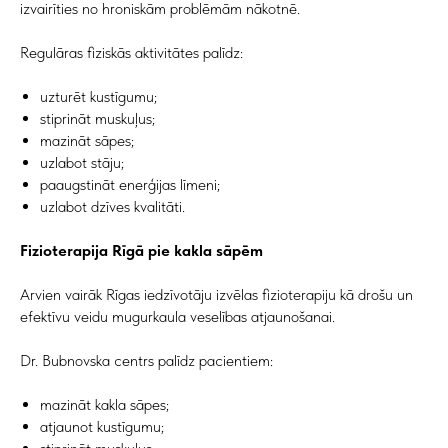
izvairīties no hroniskām problēmām nākotnē.
Regulāras fiziskās aktivitātes palīdz:
uzturēt kustīgumu;
stiprināt muskuļus;
mazināt sāpes;
uzlabot stāju;
paaugstināt enerģijas līmeni;
uzlabot dzīves kvalitāti.
Fizioterapija Rīgā pie kakla sāpēm
Arvien vairāk Rīgas iedzīvotāju izvēlas fizioterapiju kā drošu un
efektīvu veidu mugurkaula veselības atjaunošanai.
Dr. Bubnovska centrs palīdz pacientiem:
mazināt kakla sāpes;
atjaunot kustīgumu;