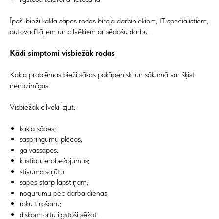
Īpaši bieži kakla sāpes rodas biroja darbiniekiem, IT speciālistiem,
autovadītājiem un cilvēkiem ar sēdošu darbu.
Kādi simptomi visbiežāk rodas
Kakla problēmas bieži sākas pakāpeniski un sākumā var šķist
nenozīmīgas.
Visbiežāk cilvēki izjūt:
kakla sāpes;
saspringumu plecos;
galvassāpes;
kustību ierobežojumus;
stīvuma sajūtu;
sāpes starp lāpstiņām;
nogurumu pēc darba dienas;
roku tirpšanu;
diskomfortu ilgstoši sēžot.