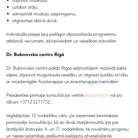
stiprināt muskuļus;
uzlabot stāju;
samazināt muskuļu saspringumu;
atgriezties aktīvā dzīvē.
Individuāla pieeja ļauj pielāgot atjaunošanās programmu
atbilstoši vecumam, dzīvesveidam un veselības stāvoklim.
Dr. Bubnovska centrs Rīgā
Dr. Bubnovska centrs palīdz Rīgas iedzīvotājiem mazināt kakla
sāpes, atjaunot mugurkaula veselību un atgriezt kustību brīvību
ar mūsdienīgām fizioterapijas un kineziterapijas metodēm.
Piesakieties pirmajai konsultācijai vietnē
bubnovsky.lv
vai pa
tālruni +37123271732.
Iegādājoties 12 nodarbību ciklu, jūs saņemsiet bezmaksas
pirmreizējo konsultāciju, kā arī divas starpkonsultācijas pie
ārstējošā ārsta pēc 6. un 11. nodarbības, lai novērtētu progresu
un nepieciešamības gadījumā pielāgotu atveseļošanās