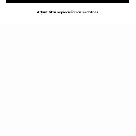
Atļaut tikai nepieciešamās sīkdatnes
Lasiet arī: