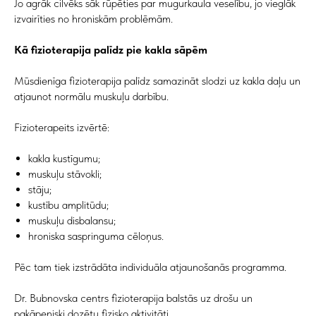
Jo agrāk cilvēks sāk rūpēties par mugurkaula veselību, jo vieglāk
izvairīties no hroniskām problēmām.
Kā fizioterapija palīdz pie kakla sāpēm
Mūsdienīga fizioterapija palīdz samazināt slodzi uz kakla daļu un
atjaunot normālu muskuļu darbību.
Fizioterapeits izvērtē:
kakla kustīgumu;
muskuļu stāvokli;
stāju;
kustību amplitūdu;
muskuļu disbalansu;
hroniska saspringuma cēloņus.
Pēc tam tiek izstrādāta individuāla atjaunošanās programma.
Dr. Bubnovska centrs fizioterapija balstās uz drošu un
pakāpeniski dozētu fizisko aktivitāti.