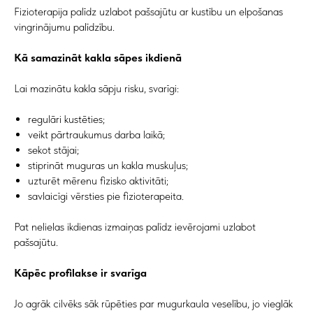
Fizioterapija palīdz uzlabot pašsajūtu ar kustību un elpošanas
vingrinājumu palīdzību.
Kā samazināt kakla sāpes ikdienā
Lai mazinātu kakla sāpju risku, svarīgi:
regulāri kustēties;
veikt pārtraukumus darba laikā;
sekot stājai;
stiprināt muguras un kakla muskuļus;
uzturēt mērenu fizisko aktivitāti;
savlaicīgi vērsties pie fizioterapeita.
Pat nelielas ikdienas izmaiņas palīdz ievērojami uzlabot
pašsajūtu.
Kāpēc profilakse ir svarīga
Jo agrāk cilvēks sāk rūpēties par mugurkaula veselību, jo vieglāk