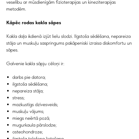
veselību ar mūsdienīgām fizioterapijas un kineziterapijas
metodēm.
Kāpēc rodas kakla sāpes
Kakla daļa ikdienā izjūt lielu slodzi. Ilgstoša sēdēšana, nepareiza
stāja un muskuļu saspringums pakāpeniski izraisa diskomfortu un
sāpes.
Galvenie kakla sāpju cēloņi ir:
darbs pie datora;
ilgstoša sēdēšana;
nepareiza stāja;
stress;
mazkustīgs dzīvesveids;
muskuļu vājums;
miegs neērtā pozā;
mugurkaula pārslodze;
osteohondroze;
ilgstoša telefona lietošana.