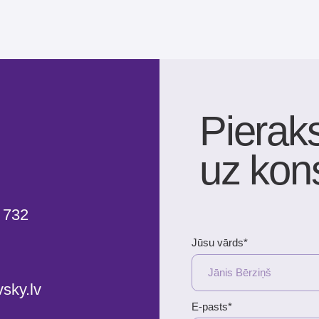
Pierakstītie
uz konsultā
Jūsu vārds*
v
E-pasts*
Jūsu tālruņa numurs*
+371