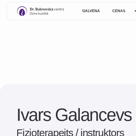
GALVENĀ
CENAS
KOMAND
Ivars Galancevs
Fizioterapeits / instruktors
Absolvējis Latvijas Sporta un Pedagoģijas akadēmiju, fiziote