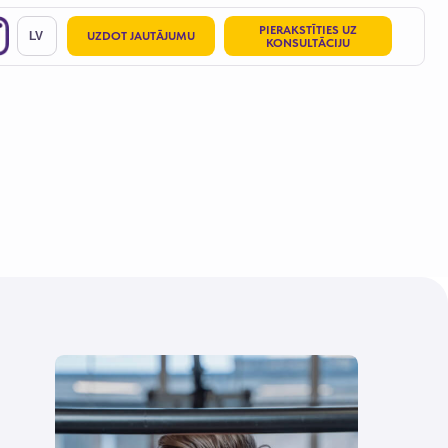
PIERAKSTĪTIES UZ
DOT JAUTĀJUMU
KONSULTĀCIJU