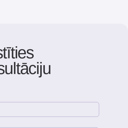
s
ciju