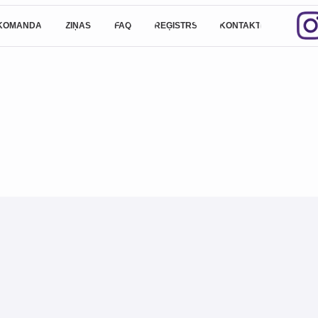
UZ
ZIŅAS
A
FAQ
REĢISTRS
KONTAKTI
LV
rapeita specialitātē un veselības aprūpē;