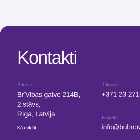
Kontakti
Adrese
Tālrunis
+371 23 271 732
Brīvības gatve 214B,
2.stāvs,
Rīga, Latvija
E-pasts
info@bubnovsky.l
Kā nokļūt
P–Pk : 8.00–
22.00
S : 9.00–18.00
Sv : 10.00–18.00