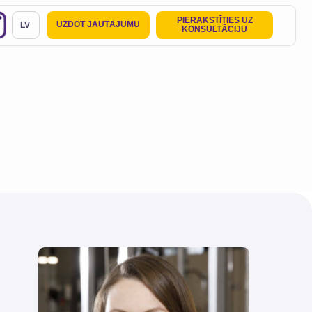
PIERAKSTĪTIES UZ
OT JAUTĀJUMU
KONSULTĀCIJU