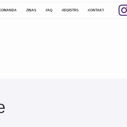
UZD
ZIŅAS
A
FAQ
REĢISTRS
KONTAKTI
LV
un bakalaura grādu.