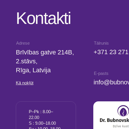
+371 23 271 732
Brīvības gatve 214B,
2.stāvs,
Rīga, Latvija
E-pasts
info@bubnovsky.l
Kā nokļūt
P–Pk : 8.00–
22.00
S : 9.00–18.00
Sv : 10.00–18.00
SIA "KINEZIS", Reģ. numurs 40203177590
Medicīnas iestādes kods 010001956
Fizioterapeits Rīgā | Dr. Bubnovska centrs
© 2023. Visas tiesības aizsargātas. Dr. Bubnovska centrs Rīgā