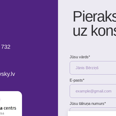
Jūsu vārds*
v
E-pasts*
Jūsu tālruņa numurs*
+371
Ziņojums (nav obligāts)
NOSŪTĪT
Pakalpojuma sniegšanas noteikumi
K