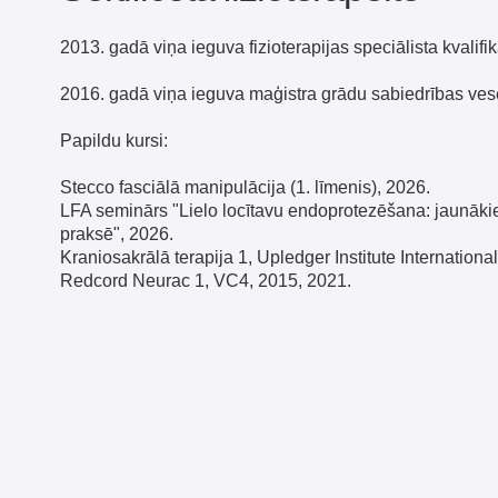
2016. gadā viņa ieguva maģistra grādu sabiedrības veselībā.
Papildu kursi:
Stecco fasciālā manipulācija (1. līmenis), 2026.
LFA seminārs "Lielo locītavu endoprotezēšana: jaunākie klīniskie
praksē", 2026.
Kraniosakrālā terapija 1, Upledger Institute International, SIA 
Redcord Neurac 1, VC4, 2015, 2021.