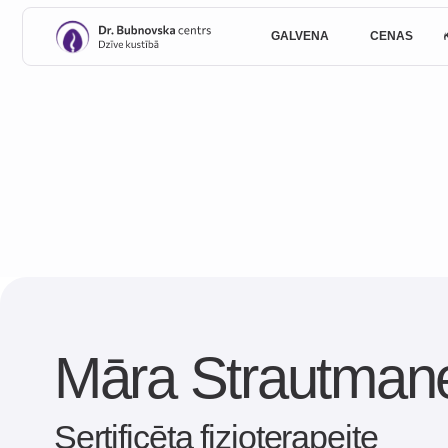
GALVENĀ
CENAS
KOMAND
Māra Strautmane
Sertificēta fizioterapeite
2013. gadā viņa ieguva fizioterapijas speciālista kvalifikāciju 