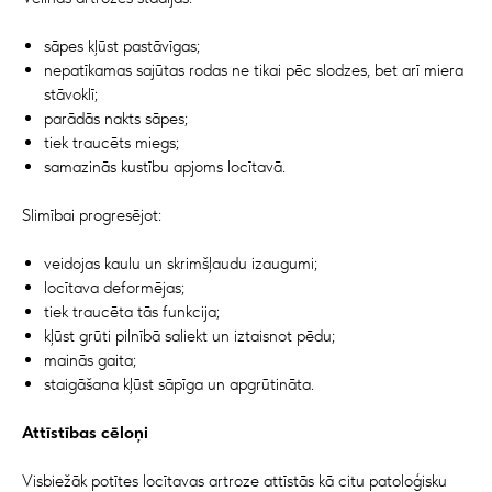
sāpes kļūst pastāvīgas;
nepatīkamas sajūtas rodas ne tikai pēc slodzes, bet arī miera
stāvoklī;
parādās nakts sāpes;
tiek traucēts miegs;
samazinās kustību apjoms locītavā.
Slimībai progresējot:
veidojas kaulu un skrimšļaudu izaugumi;
locītava deformējas;
tiek traucēta tās funkcija;
kļūst grūti pilnībā saliekt un iztaisnot pēdu;
mainās gaita;
staigāšana kļūst sāpīga un apgrūtināta.
Attīstības cēloņi
Visbiežāk potītes locītavas artroze attīstās kā citu patoloģisku