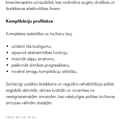
kineziterapeita uzraudzībā, kas nodrošina augstu drošības un
ārstēšanas efektivitātes līmeni.
Komplikāciju profilakse
Kompleksa iedarbība uz locītavu ļauj:
uzlabot tās kustīgumu;
atjaunot ekstremitātes funkciju;
mazināt sāpju sindromu;
palēnināt slimības progresēšanu;
novērst smagu komplikāciju attīstību.
Savlaicīgi uzsākta ārstēšana un regulāra rehabilitācija palīdz
saglabāt aktivitāti, dzīves kvalitāti un izvairīties no
neatgriezeniskām izmaiņām, kas raksturīgas potītes locītavas
artrozes vēlīnām stadijām.
2026-05-30 15:25