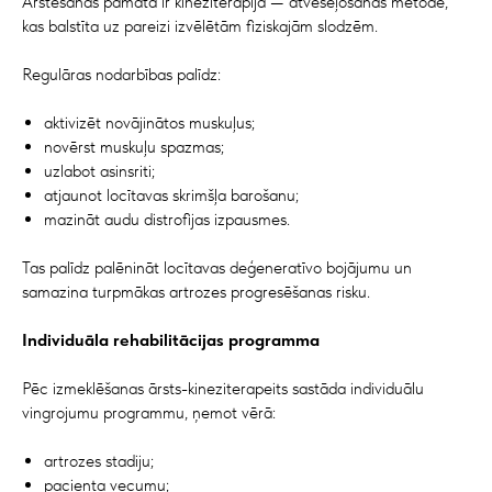
Ārstēšanas pamatā ir kineziterapija — atveseļošanās metode,
kas balstīta uz pareizi izvēlētām fiziskajām slodzēm.
Regulāras nodarbības palīdz:
aktivizēt novājinātos muskuļus;
novērst muskuļu spazmas;
uzlabot asinsriti;
atjaunot locītavas skrimšļa barošanu;
mazināt audu distrofijas izpausmes.
Tas palīdz palēnināt locītavas deģeneratīvo bojājumu un
samazina turpmākas artrozes progresēšanas risku.
Individuāla rehabilitācijas programma
Pēc izmeklēšanas ārsts-kineziterapeits sastāda individuālu
vingrojumu programmu, ņemot vērā:
artrozes stadiju;
pacienta vecumu;