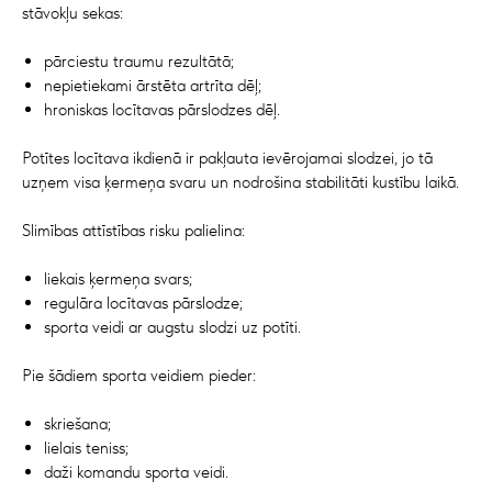
stāvokļu sekas:
pārciestu traumu rezultātā;
nepietiekami ārstēta artrīta dēļ;
hroniskas locītavas pārslodzes dēļ.
Potītes locītava ikdienā ir pakļauta ievērojamai slodzei, jo tā
uzņem visa ķermeņa svaru un nodrošina stabilitāti kustību laikā.
Slimības attīstības risku palielina:
liekais ķermeņa svars;
regulāra locītavas pārslodze;
sporta veidi ar augstu slodzi uz potīti.
Pie šādiem sporta veidiem pieder:
skriešana;
lielais teniss;
daži komandu sporta veidi.