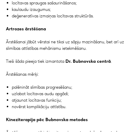
locītavas spraugas sašaurināšanos;
kaulaudu izaugumus;
deģeneratīvas izmaiņas locītavas struktūrās.
Artrozes ārstēšana
Ārstēšanai jābūt vērstai ne tikai uz sāpju mazināšanu, bet arī uz
slimības attīstības mehānismu ietekmēšanu.
Tieši šāda pieeja tiek izmantota
Dr. Bubnovska centrā
.
Ārstēšanas mērķi:
palēnināt slimības progresēšanu;
uzlabot locītavas audu apgādi;
atjaunot locītavas funkciju;
novērst komplikāciju attīstību.
Kineziterapija pēc Bubnovska metodes