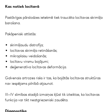
Kas notiek locītavā
Pastāvīgas pārslodzes ietekmē tiek traucēta locītavas skrimšļa
barošana.
Pakāpeniski attīstās:
skrimšļaudu distrofija;
locītavas skrimšļa retināšanās;
mikroplaisu veidošanās;
locītavu virsmu bojājumi;
deģeneratīva locītavas deformācija.
Galvenais artrozes risks ir tas, ka bojātās locītavas struktūras
nav iespējams pilnībā atjaunot.
III–IV slimības stadijā izmaiņas kļūst tik izteiktas, ka locītavas
funkcija var tikt neatgriezeniski zaudēta.
Diagnostika