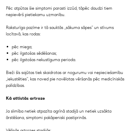
Pēc atpūtas šie simptomi parasti izzūd, tāpēc daudzi tiem
nepievērš pietiekamu uzmanību.
Raksturīga pazīme ir tā sauktās „sākuma sāpes” un stīvums
locītavā, kas rodas:
pēc miega;
pēc ilgstošas sēdēšanas;
pēc ilgstošas nekustīguma perioda.
Bieži šīs sajūtas tiek skaidrotas ar nogurumu vai nepieciešamību
„iekustēties”, kas noved pie novēlotas vēršanās pēc medicīniskās
palīdzības.
Kā attīstās artroze
Ja slimība netiek atpazīta agrīnā stadijā un netiek uzsākta
ārstēšana, simptomi pakāpeniski pastiprinās.
Vēlīnās artrozes stadijās: