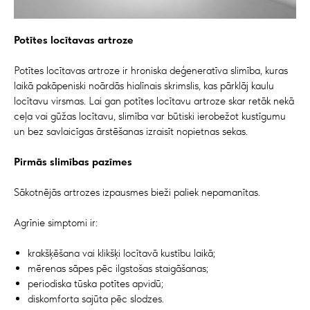
Potītes locītavas artroze
Potītes locītavas artroze ir hroniska deģeneratīva slimība, kuras
laikā pakāpeniski noārdās hialīnais skrimslis, kas pārklāj kaulu
locītavu virsmas. Lai gan potītes locītavu artroze skar retāk nekā
ceļa vai gūžas locītavu, slimība var būtiski ierobežot kustīgumu
un bez savlaicīgas ārstēšanas izraisīt nopietnas sekas.
Pirmās slimības pazīmes
Sākotnējās artrozes izpausmes bieži paliek nepamanītas.
Agrīnie simptomi ir:
krakšķēšana vai klikšķi locītavā kustību laikā;
mērenas sāpes pēc ilgstošas staigāšanas;
periodiska tūska potītes apvidū;
diskomforta sajūta pēc slodzes.