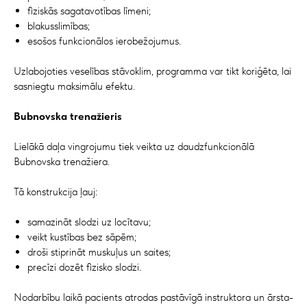
fiziskās sagatavotības līmeni;
blakusslimības;
esošos funkcionālos ierobežojumus.
Uzlabojoties veselības stāvoklim, programma var tikt koriģēta, lai
sasniegtu maksimālu efektu.
Bubnovska trenažieris
Lielākā daļa vingrojumu tiek veikta uz daudzfunkcionālā
Bubnovska trenažiera.
Tā konstrukcija ļauj:
samazināt slodzi uz locītavu;
veikt kustības bez sāpēm;
droši stiprināt muskuļus un saites;
precīzi dozēt fizisko slodzi.
Nodarbību laikā pacients atrodas pastāvīgā instruktora un ārsta-