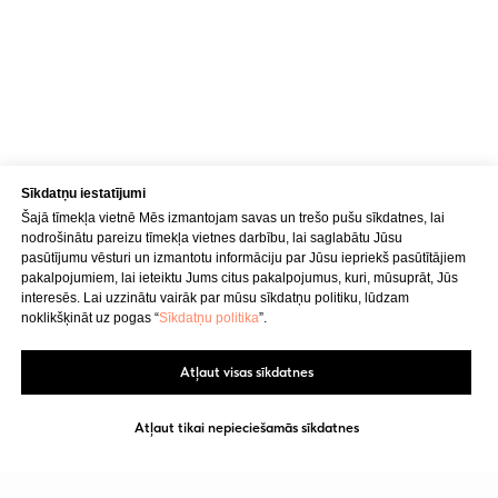
Sīkdatņu iestatījumi
Šajā tīmekļa vietnē Mēs izmantojam savas un trešo pušu sīkdatnes, lai
nodrošinātu pareizu tīmekļa vietnes darbību, lai saglabātu Jūsu
pasūtījumu vēsturi un izmantotu informāciju par Jūsu iepriekš pasūtītājiem
pakalpojumiem, lai ieteiktu Jums citus pakalpojumus, kuri, mūsuprāt, Jūs
interesēs. Lai uzzinātu vairāk par mūsu sīkdatņu politiku, lūdzam
noklikšķināt uz pogas “
Sīkdatņu politika
”.
Atļaut visas sīkdatnes
Atļaut tikai nepieciešamās sīkdatnes