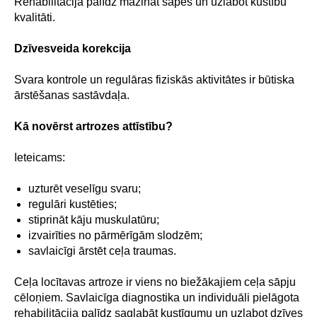
Rehabilitācija palīdz mazināt sāpes un uzlabot kustību
kvalitāti.
Dzīvesveida korekcija
Svara kontrole un regulāras fiziskās aktivitātes ir būtiska
ārstēšanas sastāvdaļa.
Kā novērst artrozes attīstību?
Ieteicams:
uzturēt veselīgu svaru;
regulāri kustēties;
stiprināt kāju muskulatūru;
izvairīties no pārmērīgām slodzēm;
savlaicīgi ārstēt ceļa traumas.
Ceļa locītavas artroze ir viens no biežākajiem ceļa sāpju
cēloņiem. Savlaicīga diagnostika un individuāli pielāgota
rehabilitācija palīdz saglabāt kustīgumu un uzlabot dzīves