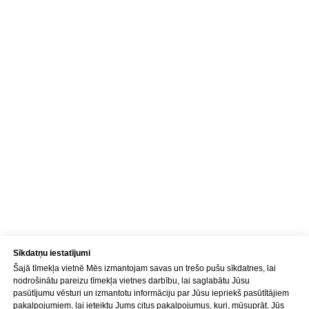
NOSŪTĪT
Kontakti
Adrese
Brīvības gatve 214B,
Rīga, Latvija
Kā nokļūt
Sīkdatņu iestatījumi
Šajā tīmekļa vietnē Mēs izmantojam savas un trešo pušu sīkdatnes, lai
Tālrunis
nodrošinātu pareizu tīmekļa vietnes darbību, lai saglabātu Jūsu
+371 23 271 732
pasūtījumu vēsturi un izmantotu informāciju par Jūsu iepriekš pasūtītājiem
pakalpojumiem, lai ieteiktu Jums citus pakalpojumus, kuri, mūsuprāt, Jūs