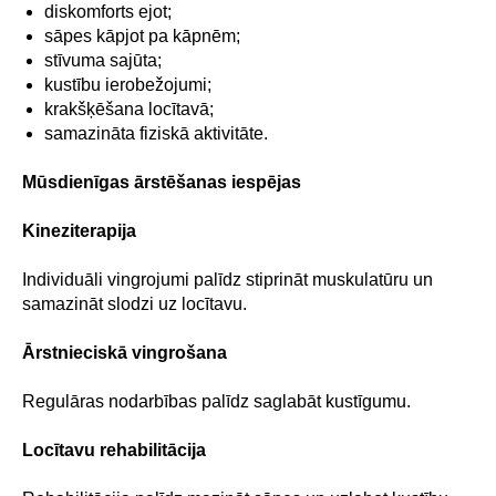
diskomforts ejot;
sāpes kāpjot pa kāpnēm;
stīvuma sajūta;
kustību ierobežojumi;
krakšķēšana locītavā;
samazināta fiziskā aktivitāte.
Mūsdienīgas ārstēšanas iespējas
Kineziterapija
Individuāli vingrojumi palīdz stiprināt muskulatūru un
samazināt slodzi uz locītavu.
Ārstnieciskā vingrošana
Regulāras nodarbības palīdz saglabāt kustīgumu.
Locītavu rehabilitācija