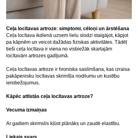
Ceļa locītavas artroze: simptomi, cēloņi un ārstēšana
Ceļa locītava ikdienā uzņem lielu slodzi staigājot, kāpjot
pa kāpnēm un veicot dažādas fiziskas aktivitātes. Tādēļ
tieši ceļa locītava ir viena no visbiežāk skartajām
locītavām artrozes gadījumā.
Ceļa locītavas artroze ir hroniska saslimšana, kas izraisa
pakāpenisku locītavas skrimšļa nodilumu un kustību
ierobežojumus.
Kāpēc attīstās ceļa locītavas artroze?
Vecuma izmaiņas
Ar gadiem skrimslis kļūst plānāks un zaudē elastību.
Liekais svars