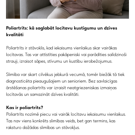
Poliartrīts: kā saglabāt locītavu kustīgumu un dzīves
kvalitāti
Poliartrīts ir stāvoklis, kad iekaisums vienlaikus skar vairākas
locītavas. Tas var attīstīties pakāpeniski vai parādīties salīdzinoši
strauji, izraisot sāpes, stīvumu un kustību ierobežojumus.
Slimība var skart cilvēkus jebkurā vecumā, tomēr biežāk tā tiek
diagnosticēta pieaugušajiem un senioriem. Bez savlaicīgas
ārstēšanas poliartrīts var izraisīt neatgriezeniskas izmaiņas
locītavās un samazināt dzīves kvalitāti.
Kas ir poliartrīts?
Poliartrīts nozīmē piecu vai vairāk locītavu iekaisumu vienlaikus.
Tas nav viens konkrēts slimības veids, bet gan termins, kas
raksturo dažādas slimības un stāvokļus.