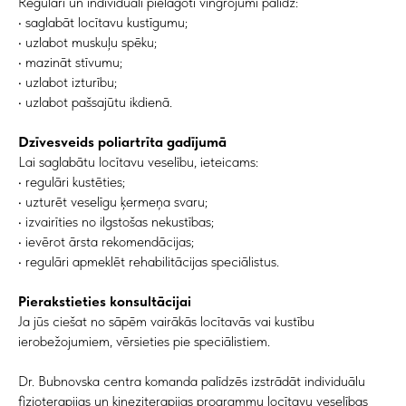
Regulāri un individuāli pielāgoti vingrojumi palīdz:
• saglabāt locītavu kustīgumu;
• uzlabot muskuļu spēku;
• mazināt stīvumu;
• uzlabot izturību;
• uzlabot pašsajūtu ikdienā.
Dzīvesveids poliartrīta gadījumā
Lai saglabātu locītavu veselību, ieteicams:
• regulāri kustēties;
• uzturēt veselīgu ķermeņa svaru;
• izvairīties no ilgstošas nekustības;
• ievērot ārsta rekomendācijas;
• regulāri apmeklēt rehabilitācijas speciālistus.
Pierakstieties konsultācijai
Ja jūs ciešat no sāpēm vairākās locītavās vai kustību
ierobežojumiem, vērsieties pie speciālistiem.
Dr. Bubnovska centra komanda palīdzēs izstrādāt individuālu
fizioterapijas un kineziterapijas programmu locītavu veselības