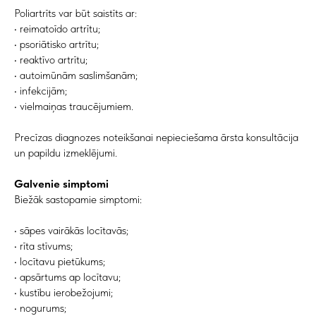
Poliartrīts var būt saistīts ar:
• reimatoīdo artrītu;
• psoriātisko artrītu;
• reaktīvo artrītu;
• autoimūnām saslimšanām;
• infekcijām;
• vielmaiņas traucējumiem.
Precīzas diagnozes noteikšanai nepieciešama ārsta konsultācija
un papildu izmeklējumi.
Galvenie simptomi
Biežāk sastopamie simptomi:
• sāpes vairākās locītavās;
• rīta stīvums;
• locītavu pietūkums;
• apsārtums ap locītavu;
• kustību ierobežojumi;
• nogurums;