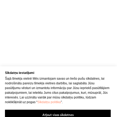
NOSŪTĪT
Kontakti
Adrese
Brīvības gatve 214B,
Rīga, Latvija
Sīkdatņu iestatījumi
Kā nokļūt
Šajā tīmekļa vietnē Mēs izmantojam savas un trešo pušu sīkdatnes, lai
nodrošinātu pareizu tīmekļa vietnes darbību, lai saglabātu Jūsu
Tālrunis
pasūtījumu vēsturi un izmantotu informāciju par Jūsu iepriekš pasūtītājiem
pakalpojumiem, lai ieteiktu Jums citus pakalpojumus, kuri, mūsuprāt, Jūs
+371 23 271 732
interesēs. Lai uzzinātu vairāk par mūsu sīkdatņu politiku, lūdzam
noklikšķināt uz pogas “
Sīkdatņu politika
”.
E-pasts
info@bubnovsky.lv
Atļaut visas sīkdatnes