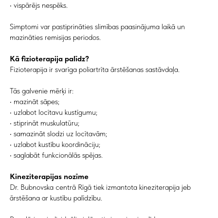
• vispārējs nespēks.
Simptomi var pastiprināties slimības paasinājuma laikā un
mazināties remisijas periodos.
Kā fizioterapija palīdz?
Fizioterapija ir svarīga poliartrīta ārstēšanas sastāvdaļa.
Tās galvenie mērķi ir:
• mazināt sāpes;
• uzlabot locītavu kustīgumu;
• stiprināt muskulatūru;
• samazināt slodzi uz locītavām;
• uzlabot kustību koordināciju;
• saglabāt funkcionālās spējas.
Kineziterapijas nozīme
Dr. Bubnovska centrā Rīgā tiek izmantota kineziterapija jeb
ārstēšana ar kustību palīdzību.